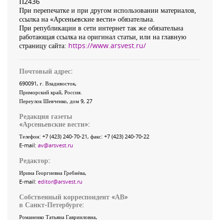
П2436
При перепечатке и при другом использовании материалов,
ссылка на «Арсеньевские вести» обязательна.
При републикации в сети интернет так же обязательна
работающая ссылка на оригинал статьи, или на главную
страницу сайта:
https://www.arsvest.ru/
Почтовый адрес:
690091
, г.
Владивосток
,
Приморский край
,
Россия
.
Переулок Шевченко
, дом 9, 27
Редакция газеты
«
Арсеньевские вести
»:
Телефон:
+7 (423) 240-70-21
, факс:
+7 (423) 240-70-22
E-mail:
av@arsvest.ru
Редактор:
Ирина Георгиевна Гребнёва,
E-mail:
editor@arsvest.ru
Собственный корреспондент «АВ»
в Санкт-Петербурге:
Романенко Татьяна Гаврииловна,