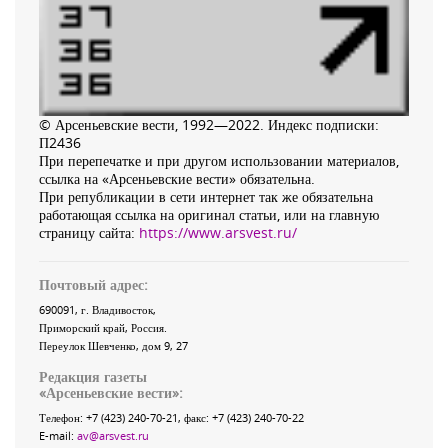
© Арсеньевские вести, 1992—2022. Индекс подписки:
П2436
При перепечатке и при другом использовании материалов,
ссылка на «Арсеньевские вести» обязательна.
При републикации в сети интернет так же обязательна
работающая ссылка на оригинал статьи, или на главную
страницу сайта:
https://www.arsvest.ru/
Почтовый адрес:
690091
, г.
Владивосток
,
Приморский край
,
Россия
.
Переулок Шевченко
, дом 9, 27
Редакция газеты
«
Арсеньевские вести
»:
Телефон:
+7 (423) 240-70-21
, факс:
+7 (423) 240-70-22
E-mail:
av@arsvest.ru