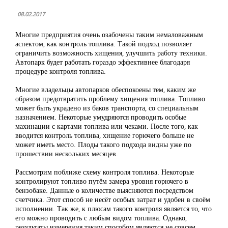
08.02.2017
Многие предприятия очень озабочены таким немаловажным
аспектом, как контроль топлива. Такой подход позволяет
ограничить возможность хищения, улучшить работу техники.
Автопарк будет работать гораздо эффективнее благодаря
процедуре контроля топлива.
Многие владельцы автопарков обеспокоены тем, каким же
образом предотвратить проблему хищения топлива. Топливо
может быть украдено из баков транспорта, со специальным
назначением. Некоторые умудряются проводить особые
махинации с картами топлива или чеками. После того, как
вводится контроль топлива, хищение горючего больше не
может иметь место. Плоды такого подхода видны уже по
прошествии нескольких месяцев.
Рассмотрим поближе схему контроля топлива. Некоторые
контролируют топливо путём замера уровня горючего в
бензобаке. Данные о количестве выясняются посредством
счетчика. Этот способ не несёт особых затрат и удобен в своём
исполнении. Так же, к плюсам такого контроля является то, что
его можно проводить с любым видом топлива. Однако,
результаты измерения таким способом являются не совсем