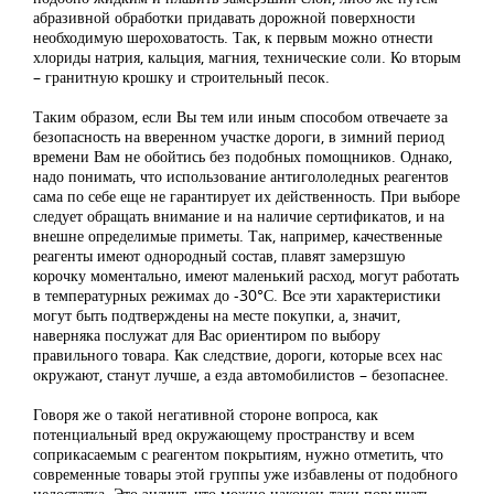
абразивной обработки придавать дорожной поверхности
необходимую шероховатость. Так, к первым можно отнести
хлориды натрия, кальция, магния, технические соли. Ко вторым
– гранитную крошку и строительный песок.
Таким образом, если Вы тем или иным способом отвечаете за
безопасность на вверенном участке дороги, в зимний период
времени Вам не обойтись без подобных помощников. Однако,
надо понимать, что использование антигололедных реагентов
сама по себе еще не гарантирует их действенность. При выборе
следует обращать внимание и на наличие сертификатов, и на
внешне определимые приметы. Так, например, качественные
реагенты имеют однородный состав, плавят замерзшую
корочку моментально, имеют маленький расход, могут работать
в температурных режимах до -30°С. Все эти характеристики
могут быть подтверждены на месте покупки, а, значит,
наверняка послужат для Вас ориентиром по выбору
правильного товара. Как следствие, дороги, которые всех нас
окружают, станут лучше, а езда автомобилистов – безопаснее.
Говоря же о такой негативной стороне вопроса, как
потенциальный вред окружающему пространству и всем
соприкасаемым с реагентом покрытиям, нужно отметить, что
современные товары этой группы уже избавлены от подобного
недостатка. Это значит, что можно наконец-таки повышать