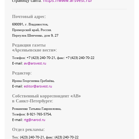
страницу сайта:
https://www.arsvest.ru/
Почтовый адрес:
690091
, г.
Владивосток
,
Приморский край
,
Россия
.
Переулок Шевченко
, дом 9, 27
Редакция газеты
«
Арсеньевские вести
»:
Телефон:
+7 (423) 240-70-21
, факс:
+7 (423) 240-70-22
E-mail:
av@arsvest.ru
Редактор:
Ирина Георгиевна Гребнёва,
E-mail:
editor@arsvest.ru
Собственный корреспондент «АВ»
в Санкт-Петербурге:
Романенко Татьяна Гаврииловна,
Телефон: 8-921-765-5754,
E-mail:
rtg@narod.ru
Отдел рекламы:
Тел.: (423) 240-70-21, факс: (423) 240-70-22