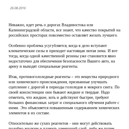
26.08.2016
Неважно, идет речь о дорогах Владивостока или
Калининградской области, все знают, что качество покрытий на
российских просторах повсеместно оставляет желать лучшего.
Особенно проблема усугубляется, когда в дело вступают
климатические силы и приходит настоящая лютая зима. И вот
тогда, когда одной качественной резины уже становится явно
недостаточно для обеспечения безопасности Вашего авто, на
арену и выходят специальные реагенты.
Итак, противогололедные реагенты – это вещества природного
или химического происхождения, призванные улучшать
сцепление с дорогой в периоды гололедов и мокрого снега. По
своей консистенции они бывают жидкие и твердые. Надо
отметить, что жидкие, хоть и действуют быстрее, требуют
больших финансовых затрат и специального обучения работе с
ними. Это объясняется повышенным содержанием химических
элементов в их составе.
Относительно же сухих реагентов - они могут действовать
подобно жидким и плавить замерзший слой, либо же путем