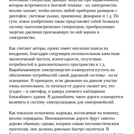
которые встречаются в бытовой технике - их электричества
вполне хватает, чтобы питать любой приборчик размером с
диктофон: световые указки, приемники, фонарики и т.д. По
сути, новое изобретение также представляет собой большую
систему пьезоэлектрических генераторов, преобразующих
энергию давления проезжающих по ней машин в
электричество.
Как считают авторы, проект имеет неплохие шансы на
внедрение, благодаря следующим положительным качествам:
экологической чистоте, всепогодности, отсутствию
потребностей в дополнительного пространства и т.д.
Вырабатываемую электроэнергию планируется пустить на
обеспечение потребностей самой дорожной системы - на ее
освещение. В принципе, если движение на данном участке
очень интенсивное, то питаться от дороги сможет все, что
угодно – и светофор, и камера уличного наблюдения
ближайшего здания. В дальнейшем, такие дороги планируется
включить в систему электрозаправок для электромобилей.
Как показали испытания, надежды, возлагаемые на новинку,
вполне оправданы. Инновационные дороги будут заметно
дороже обычных, однако, вопреки самым пессимистическим
прогнозам, они должны довольно быстро окупиться. В