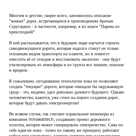
Многим в детстве, скорее всего, запомнилось описание
"живых" дорог, встречающееся в произведениях братьев
Стругацких - в частности, например, в их книге "Парень из
преисподней".
В ней рассказывается, что в будущем люди научатся строить
самодвижущиеся дороги, которые надолго станут не только
основным видом транспорта на планете, но и помогут
очистить её от отходов и восстановить экологию - они будут
утилизировать из атмосферы и из грунта все лишнее, опасное
и вредное.
К сожалению, сегодняшние технологии пока не позволяют
создать "текущие" дороги, которые очищали бы окружающую
среду - это, видимо, удел довольно далекого будущего. Однако
человечество, кажется, уже стоит на пороге создания дорог,
которые будут давать электроэнергию!
Во всяком случае, так считают израильские инженеры из
компании Innowattech, создавшие проект дорожного
полотна, которое может генерировать электричество. Сама по
себе идея не нова - точно по такому же принципу работают
небольшие генераторы, дающие энергию при надавливании,