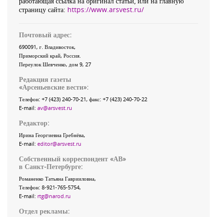
работающая ссылка на оригинал статьи, или на главную
страницу сайта:
https://www.arsvest.ru/
Почтовый адрес:
690091
, г.
Владивосток
,
Приморский край
,
Россия
.
Переулок Шевченко
, дом 9, 27
Редакция газеты
«
Арсеньевские вести
»:
Телефон:
+7 (423) 240-70-21
, факс:
+7 (423) 240-70-22
E-mail:
av@arsvest.ru
Редактор:
Ирина Георгиевна Гребнёва,
E-mail:
editor@arsvest.ru
Собственный корреспондент «АВ»
в Санкт-Петербурге:
Романенко Татьяна Гаврииловна,
Телефон: 8-921-765-5754,
E-mail:
rtg@narod.ru
Отдел рекламы: