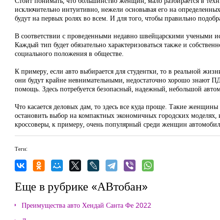
Стоит понимать, что большинство женщин, мало разбирается в техн
исключительно интуитивно, нежели основывая его на определенных 
будут на первых ролях во всем. И для того, чтобы правильно подоб
В соответствии с проведенными недавно швейцарскими учеными исс
Каждый тип будет обязательно характеризоваться также и собственн
социального положения в обществе.
К примеру, если авто выбирается для студентки, то в реальной жизн
они будут крайне невнимательными, недостаточно хорошо знают ПДД,
помощь. Здесь потребуется безопасный, надежный, небольшой авто
Что касается деловых дам, то здесь все куда проще. Такие женщины
остановить выбор на компактных экономичных городских моделях, и
кроссоверы, к примеру, очень популярный среди женщин автомоби
Теги:
Еще в рубрике «АВтобан»
Преимущества авто Хендай Санта Фе 2022