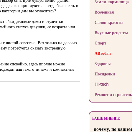
й выбор они, преимущественно, делают
Земля-кормилица
дь для женщин чувства всегда были, есть и
о категории дам вы относитесь?
Вселенная
озяйки, деловые дамы и студентки.
Салон красоты
мейного статуса девушки, ее возраста или
Вкусные рецепты
и с чистой совестью. Вот только на дорогах
Спорт
 ему потребуется оказать экстренную
АВтобан
Здоровье
крайне спокойно, здесь вполне можно
подходят для такого типажа и компактные
Посиделки
Hi-tech
Ремонт и строитель
ВАШЕ МНЕНИЕ
почему, по вашем