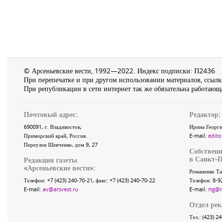
© Арсеньевские вести, 1992—2022. Индекс подписки: П2436
При перепечатке и при другом использовании материалов, ссылка
При републикации в сети интернет так же обязательна работающа
Почтовый адрес:
Редактор:
690091
, г.
Владивосток
,
Ирина Георги
Приморский край
,
Россия
.
E-mail:
edito
Переулок Шевченко
, дом 9, 27
Собственн
в Санкт-П
Редакция газеты
«
Арсеньевские вести
»:
Романенко Та
Телефон:
+7 (423) 240-70-21
, факс:
+7 (423) 240-70-22
Телефон: 8-9
E-mail:
av@arsvest.ru
E-mail:
rtg@
Отдел ре
Тел.: (423) 2