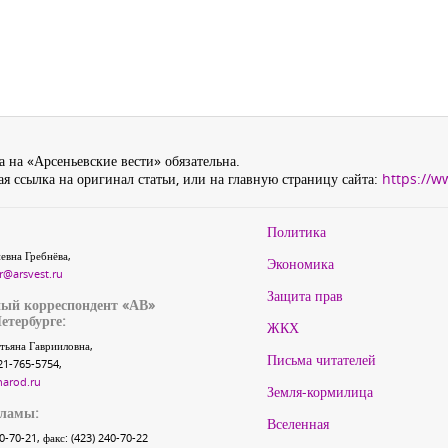
 на «Арсеньевские вести» обязательна.
я ссылка на оригинал статьи, или на главную страницу сайта:
https://w
Политика
евна Гребнёва,
Экономика
r@arsvest.ru
Защита прав
ый корреспондент «АВ»
етербурге:
ЖКХ
тьяна Гаврииловна,
Письма читателей
21-765-5754,
narod.ru
Земля-кормилица
кламы:
Вселенная
40-70-21, факс: (423) 240-70-22