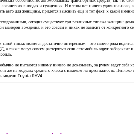
ических особенностях автомобильных транспортных средств, так что сво
логических выводах и суждениях. И в этом нет ничего удивительного, ве
рать авто для женщины, придется выяснить еще и тот факт, к какой именн
ледованиями, сегодня существует три различных типажа женщин: домох
ой манерой вождения, и это совсем и никак не зависит от конкретного се
и такой типаж является достаточно интересным – это своего рода водител
 а также могут совсем растеряться если автомобиль вдруг забарахлит и
мобиль.
 обычно не пытаются никому ничего не доказывать, за рулем ведут себя 
ли же на моделях среднего класса с намеком на престижность. Неплохо 
ль модели Toyota RAV4.