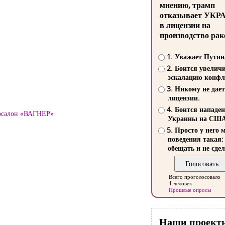
мнению, трамп
отказывает УКР
в лицензии на
производство рак
1. Уважает Путин
2. Боится увелич
эскалацию конфл
3. Никому не дает
лицензии.
4. Боится нападе
тосалон «ВАГНЕР»
Украины на СШ
5. Просто у него 
поведения такая:
обещать и не сдел
Всего проголосовало
1 человек
Прошлые опросы
Наши проект