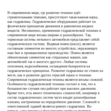
В современном мире, где развитие техники идёт
стремительными темпами, присутствует такая важная наука,
как гидравлика. Гидравлическое оборудование работает по
физическим принципам движения и равновесия жидких
веществ. Несомненно, применение гидравлической техники в
современном мире весьма широко и разнообразно. Так,
тормозная система легкового автомобиля представляет собой
гидравлическую систему. Водяная помпа (насос), является
составным элементом во многих устройствах, окружающих
наш быт и промышленное производство. Помпа является
обязательным элементом как стиральных машин, как
автомобилей так и многого другого. Любые системы
отопления, водоснабжения, охлаждения базируются на
гидравлических принципах. Развитие гидравлики не стояло на
месте, как и развитие других отраслей науки и техники.
Современная гидравлическая техника является весьма сложной.
Особенность гидравлической техники состоит в том, что в
большинстве случаев она работает при высоких давлениях.
Кроме того, есть много технических сложностей, например в
состав гидравлических систем часто входят разнообразные
клапана, настроенные на определённое давление. Сложной и
ответственной задачей является ремонт гидравлики. Во-
первых, сама техника в большинстве своём не является