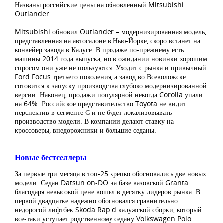
Названы российские цены на обновленный Mitsubishi
Outlander
Mitsubishi обновил Outlander – модернизированная модель,
представленная на автосалоне в Нью-Йорке, скоро встанет на
конвейер завода в Калуге. В продаже по-прежнему есть
машины 2014 года выпуска, но в ожидании новинки хорошим
спросом они уже не пользуются. Уходит с рынка и привычный
Ford Focus третьего поколения, а завод во Всеволожске
готовится к запуску производства глубоко модернизированной
версии. Наконец, продажи популярной некогда Corolla упали
на 64%. Российское представительство Toyota не видит
перспектив в сегменте С и не будет локализовывать
производство модели. В компании делают ставку на
кроссоверы, внедорожники и большие седаны.
Новые бестселлеры
За первые три месяца в топ-25 крепко обосновались две новых
модели. Седан Datsun on-DO на базе вазовской Granta
благодаря невысокой цене вошел в десятку лидеров рынка. В
первой двадцатке надежно обосновался сравнительно
недорогой лифтбек Skoda Rapid калужской сборки, который
все-таки уступает родственному седану Volkswagen Polo.