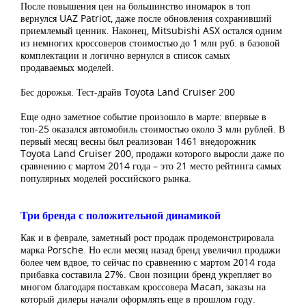
После повышения цен на большинство иномарок в топ
вернулся UAZ Patriot, даже после обновления сохранивший
приемлемый ценник. Наконец, Mitsubishi ASX остался одним
из немногих кроссоверов стоимостью до 1 млн руб. в базовой
комплектации и логично вернулся в список самых
продаваемых моделей.
Бес дорожья. Тест-драйв Toyota Land Cruiser 200
Еще одно заметное событие произошло в марте: впервые в
топ-25 оказался автомобиль стоимостью около 3 млн рублей. В
первый месяц весны был реализован 1461 внедорожник
Toyota Land Cruiser 200, продажи которого выросли даже по
сравнению с мартом 2014 года – это 21 место рейтинга самых
популярных моделей российского рынка.
Три бренда с положительной динамикой
Как и в феврале, заметный рост продаж продемонстрировала
марка Porsche. Но если месяц назад бренд увеличил продажи
более чем вдвое, то сейчас по сравнению с мартом 2014 года
прибавка составила 27%. Свои позиции бренд укрепляет во
многом благодаря поставкам кроссовера Macan, заказы на
который дилеры начали оформлять еще в прошлом году.