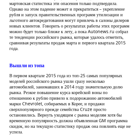
мартовская статистика эти опасения только подтвердила.
Однако на этом падение может и прекратиться – укрепление
рубля и запуск правительственных программ утилизации и
льготного автокредитования могут привлечь в салоны дилеров
новых клиентов. Говорить о результатах работы этих программ
можно будет только ближе к лету, а пока Autonews.ru собрал
те тенденции российского рынка, которые удалось отметить,
сравнивая результаты продаж марта и первого квартала 2015
года.
Вышли из топа
В первом квартале 2015 года из топ-25 самых популярных
моделей российского рынка ушли сразу несколько
автомобилей, занимавших в 2014 году значительную долю
рынка. Резкое повышение курса корейской воны по
отношению к рублю привело к подорожанию автомобилей
марки Chevrolet, собираемых в Корее, и продажи
сверхпопулярного прежде семейства Cruze просто
остановились. Вернуть уходящим с рынка моделям хотя бы
временную популярность должна объявленная GM программа
скидок, но на текущую статистику продаж она повлиять еще не
успела.