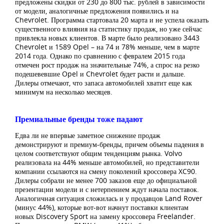
предложены скидки от 230 до 800 тыс. рублей в зависимости
от модели, аналогичные предложения появились и на
Chevrolet. Программа стартовала 20 марта и не успела оказать
существенного влияния на статистику продаж, но уже сейчас
привлекла новых клиентов. В марте было реализовано 3443
Chevrolet и 1589 Opel – на 74 и 78% меньше, чем в марте
2014 года. Однако по сравнению с февралем 2015 года
отмечен рост продаж на значительные 74%, а спрос на резко
подешевевшие Opel и Chevrolet будет расти и дальше.
Дилеры отмечают, что запаса автомобилей хватит еще как
минимум на несколько месяцев.
Премиальные бренды тоже падают
Едва ли не впервые заметное снижение продаж
демонстрируют и премиум-бренды, причем объемы падения в
целом соответствуют общим тенденциям рынка. Volvo
реализовала на 44% меньше автомобилей, но представители
компании ссылаются на смену поколений кроссовера XC90.
Дилеры собрали не менее 700 заказов еще до официальной
презентации модели и с нетерпением ждут начала поставок.
Аналогичная ситуация сложилась и у продавцов Land Rover
(минус 44%), которые вот-вот начнут поставки клиентам
новых Discovery Sport на замену кроссовера Freelander.