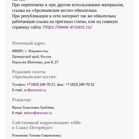
При перепечатке и при другом использовании материалов,
ссылка на «Арсеньевские вести» обязательна.
При републикации в сети интернет так же обязательна
работающая ссылка на оригинал статьи, или на главную
страницу сайта:
https://www.arsvest.ru/
Почтовый адрес:
690091
, г.
Владивосток
,
Приморский край
,
Россия
.
Переулок Шевченко
, дом 9, 27
Редакция газеты
«
Арсеньевские вести
»:
Телефон:
+7 (423) 240-70-21
, факс:
+7 (423) 240-70-22
E-mail:
av@arsvest.ru
Редактор:
Ирина Георгиевна Гребнёва,
E-mail:
editor@arsvest.ru
Собственный корреспондент «АВ»
в Санкт-Петербурге:
Романенко Татьяна Гаврииловна,