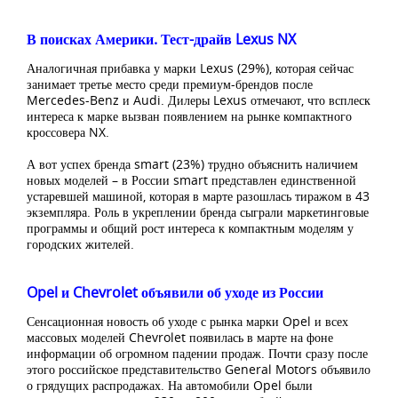
В поисках Америки. Тест-драйв Lexus NX
Аналогичная прибавка у марки Lexus (29%), которая сейчас
занимает третье место среди премиум-брендов после
Mercedes-Benz и Audi. Дилеры Lexus отмечают, что всплеск
интереса к марке вызван появлением на рынке компактного
кроссовера NX.
А вот успех бренда smart (23%) трудно объяснить наличием
новых моделей – в России smart представлен единственной
устаревшей машиной, которая в марте разошлась тиражом в 43
экземпляра. Роль в укреплении бренда сыграли маркетинговые
программы и общий рост интереса к компактным моделям у
городских жителей.
Opel и Chevrolet объявили об уходе из России
Сенсационная новость об уходе с рынка марки Opel и всех
массовых моделей Chevrolet появилась в марте на фоне
информации об огромном падении продаж. Почти сразу после
этого российское представительство General Motors объявило
о грядущих распродажах. На автомобили Opel были