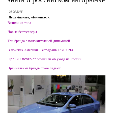
06.05.2015
Иван Ананьев, «Автоньюс».
Вышли из топа
Новые бестселлеры
Три бренда с положительной динамикой
В поисках Америки. Тест-драйв Lexus NX
Opel и Chevrolet объявили об уходе из России
Премиальные бренды тоже падают