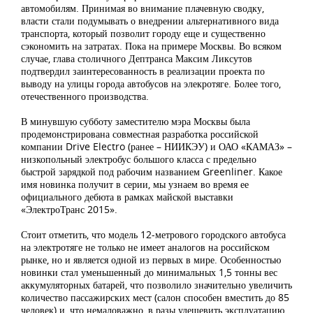
автомобилям. Принимая во внимание плачевную сводку,
власти стали подумывать о внедрении альтернативного вида
транспорта, который позволит городу еще и существенно
сэкономить на затратах. Пока на примере Москвы. Во всяком
случае, глава столичного Дептранса Максим Ликсутов
подтвердил заинтересованность в реализации проекта по
выводу на улицы города автобусов на элекротяге. Более того,
отечественного производства.
В минувшую субботу заместителю мэра Москвы была
продемонстрирована совместная разработка российской
компании Drive Electro (ранее – НИИКЭУ) и ОАО «КАМАЗ» –
низкопольный электробус большого класса с предельно
быстрой зарядкой под рабочим названием Greenliner. Какое
имя новинка получит в серии, мы узнаем во время ее
официального дебюта в рамках майской выставки
«ЭлектроТранс 2015».
Стоит отметить, что модель 12-метрового городского автобуса
на электротяге не только не имеет аналогов на российском
рынке, но и является одной из первых в мире. Особенностью
новинки стал уменьшенный до минимальных 1,5 тонны вес
аккумуляторных батарей, что позволило значительно увеличить
количество пассажирских мест (салон способен вместить до 85
человек) и, что немаловажно, в разы удешевить эксплуатацию.