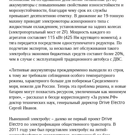
аккумуляторы с повышенными свойствами износостойкости и
морозоустойчивости, благодаря чему срок их службы
превышает десятилетнюю отметку. В движение же 19-тонную
махину приводят электромоторы асинхронного типа с
жидкостным охлаждением, установленные на задних колесах
(электропортальный мост от ZF). Мощность каждого из
агрегатов составляет 115 кВт (425 Нм крутящего момента), а
тяга передается посредством одноступенчатого редуктора. По
подсчетам экспертов, за несколько лет обслуживания такого
электробуса экономия бюджетных средств составит более 20%,
чем в случае с эксплуатацией традиционного автобуса с ДВС.
«Литиевые аккумуляторы преждевременно выходили из строя,
к тому же требовали соблюдения особого температурного
режима, характерного больше для побережья Средиземного
моря, нежели для России. Теперь эта проблема решена, и новые
батареи могут похвастать ресурсом, увеличенным как минимум
втрое», – рассказал в беседе корреспонденту «За рулем.РФ»
доктор технических наук, генеральный директор Drive Electro
Сергей Иванов.
Нынешний электробус – далеко не первый проект Drive
Electro по электрификации общественного транспорта. В
2011 году уже был представлен электробус на литий-
железофосфатных аккумуляторах, построенный на базе