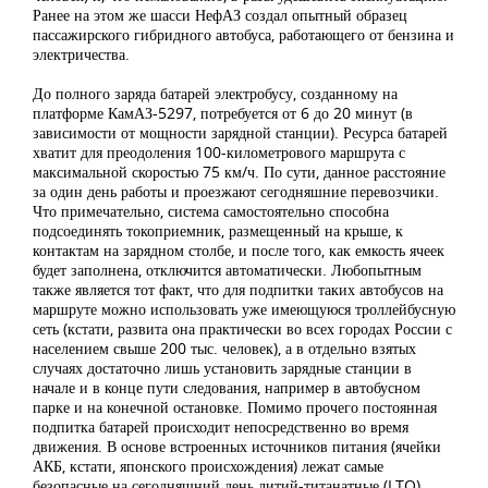
Ранее на этом же шасси НефАЗ создал опытный образец
пассажирского гибридного автобуса, работающего от бензина и
электричества.
До полного заряда батарей электробусу, созданному на
платформе КамАЗ-5297, потребуется от 6 до 20 минут (в
зависимости от мощности зарядной станции). Ресурса батарей
хватит для преодоления 100-километрового маршрута с
максимальной скоростью 75 км/ч. По сути, данное расстояние
за один день работы и проезжают сегодняшние перевозчики.
Что примечательно, система самостоятельно способна
подсоединять токоприемник, размещенный на крыше, к
контактам на зарядном столбе, и после того, как емкость ячеек
будет заполнена, отключится автоматически. Любопытным
также является тот факт, что для подпитки таких автобусов на
маршруте можно использовать уже имеющуюся троллейбусную
сеть (кстати, развита она практически во всех городах России с
населением свыше 200 тыс. человек), а в отдельно взятых
случаях достаточно лишь установить зарядные станции в
начале и в конце пути следования, например в автобусном
парке и на конечной остановке. Помимо прочего постоянная
подпитка батарей происходит непосредственно во время
движения. В основе встроенных источников питания (ячейки
АКБ, кстати, японского происхождения) лежат самые
безопасные на сегодняшний день литий-титанатные (LTO)