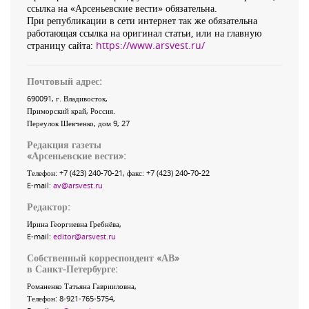
ссылка на «Арсеньевские вести» обязательна.
При републикации в сети интернет так же обязательна
работающая ссылка на оригинал статьи, или на главную
страницу сайта:
https://www.arsvest.ru/
Почтовый адрес:
690091
, г.
Владивосток
,
Приморский край
,
Россия
.
Переулок Шевченко
, дом 9, 27
Редакция газеты
«
Арсеньевские вести
»:
Телефон:
+7 (423) 240-70-21
, факс:
+7 (423) 240-70-22
E-mail:
av@arsvest.ru
Редактор:
Ирина Георгиевна Гребнёва,
E-mail:
editor@arsvest.ru
Собственный корреспондент «АВ»
в Санкт-Петербурге:
Романенко Татьяна Гаврииловна,
Телефон: 8-921-765-5754,