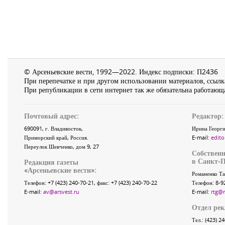
© Арсеньевские вести, 1992—2022. Индекс подписки: П2436
При перепечатке и при другом использовании материалов, ссылка
При републикации в сети интернет так же обязательна работающа
Почтовый адрес:
Редактор:
690091
, г.
Владивосток
,
Ирина Георги
Приморский край
,
Россия
.
E-mail:
edito
Переулок Шевченко
, дом 9, 27
Собственн
в Санкт-П
Редакция газеты
«
Арсеньевские вести
»:
Романенко Та
Телефон:
+7 (423) 240-70-21
, факс:
+7 (423) 240-70-22
Телефон: 8-9
E-mail:
av@arsvest.ru
E-mail:
rtg@
Отдел ре
Тел.: (423) 2