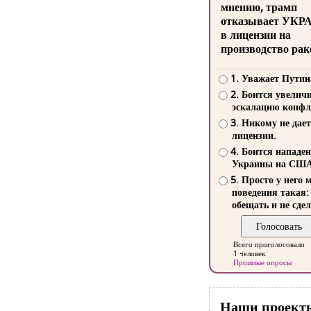
мнению, трамп
отказывает УКР
в лицензии на
производство рак
1. Уважает Путин
2. Боится увелич
эскалацию конфл
3. Никому не дает
лицензии.
4. Боится нападе
Украины на СШ
5. Просто у него 
поведения такая:
обещать и не сдел
Всего проголосовало
1 человек
Прошлые опросы
Наши проект