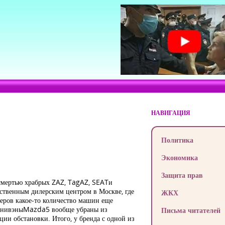
НАВИГАЦИЯ
Политика
Экономика
Защита прав
смертью храбрых ZAZ, TagAZ, SEATи
ственным дилерским центром в Москве, где
ЖКХ
леров какое-то количество машин еще
. МинивэныMazda5 вообще убраны из
Письма читателей
и обстановки. Итого, у бренда с одной из