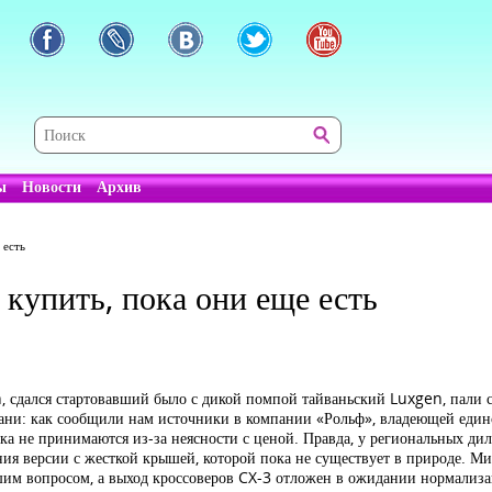
ы
Новости
Архив
 есть
купить, пока они еще есть
 сдался стартовавший было с дикой помпой тайваньский Luxgen, пали 
рани: как сообщили нам источники в компании «Рольф», владеющей един
ока не принимаются из-за неясности с ценой. Правда, у региональных ди
ления версии с жесткой крышей, которой пока не существует в природе
м вопросом, а выход кроссоверов CX-3 отложен в ожидании нормализаци