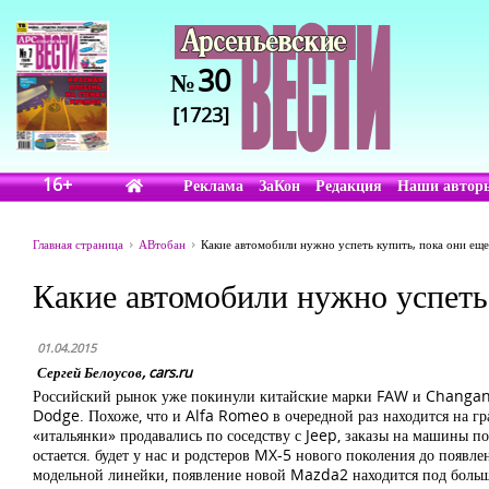
30
№
[1723]
16+
Реклама
ЗаКон
Редакция
Наши автор
Главная страница
АВтобан
Какие автомобили нужно успеть купить, пока они еще
Какие автомобили нужно успеть 
01.04.2015
Сергей Белоусов, cars.ru
Российский рынок уже покинули китайские марки FAW и Changan,
Dodge. Похоже, что и Alfa Romeo в очередной раз находится на г
«итальянки» продавались по соседству с Jeep, заказы на машины п
остается. будет у нас и родстеров MX-5 нового поколения до появ
модельной линейки, появление новой Mazda2 находится под больши