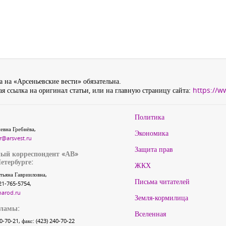
 на «Арсеньевские вести» обязательна.
я ссылка на оригинал статьи, или на главную страницу сайта:
https://w
Политика
евна Гребнёва,
Экономика
r@arsvest.ru
Защита прав
ый корреспондент «АВ»
етербурге:
ЖКХ
тьяна Гаврииловна,
Письма читателей
21-765-5754,
narod.ru
Земля-кормилица
кламы:
Вселенная
40-70-21, факс: (423) 240-70-22