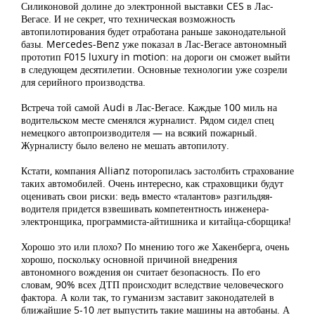
Силиконовой долине до электронной выставки CES в Лас-
Вегасе. И не секрет, что техническая возможность
автопилотирования будет отработана раньше законодательной
базы. Mercedes-Benz уже показал в Лас-Вегасе автономный
прототип F015 luxury in motion: на дороги он сможет выйти
в следующем десятилетии. Основные технологии уже созрели
для серийного производства.
Встреча той самой Аudi в Лас-Вегасе. Каждые 100 миль на
водительском месте сменялся журналист. Рядом сидел спец
немецкого автопроизводителя — на всякий пожарный.
Журналисту было велено не мешать автопилоту.
Кстати, компания Allianz поторопилась застолбить страхование
таких автомобилей. Очень интересно, как страховщики будут
оценивать свои риски: ведь вместо «талантов» разгильдяя-
водителя придется взвешивать компетентность инженера-
электронщика, программиста-айтишника и китайца-сборщика!
Хорошо это или плохо? По мнению того же Хакенберга, очень
хорошо, поскольку основной причиной внедрения
автономного вождения он считает безопасность. По его
словам, 90% всех ДТП происходит вследствие человеческого
фактора. А коли так, то гуманизм заставит законодателей в
ближайшие 5-10 лет выпустить такие машины на автобаны. А