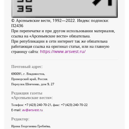
© Арсеньевские вести, 1992—2022. Индекс подписки:
П2436
При перепечатке и при другом использовании материалов,
ссылка на «Арсеньевские вести» обязательна.
При републикации в сети интернет так же обязательна
работающая ссылка на оригинал статьи, или на главную
страницу сайта:
https://www.arsvest.ru/
Почтовый адрес:
690091
, г.
Владивосток
,
Приморский край
,
Россия
.
Переулок Шевченко
, дом 9, 27
Редакция газеты
«
Арсеньевские вести
»:
Телефон:
+7 (423) 240-70-21
, факс:
+7 (423) 240-70-22
E-mail:
av@arsvest.ru
Редактор:
Ирина Георгиевна Гребнёва,