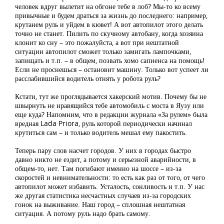
человек вдруг вылетит на обгоне тебе в лоб? Мы-то ко всему
привычные и будем драться за жизнь до последнего: например,
крутанем руль и уйдем в кювет! А вот автопилот этого делать
точно не станет. Пилить по скучному автобану, когда хозяина
клонит ко сну – это пожалуйста, а вот при нештатной
ситуации автопилот сможет только замигать лампочками,
запищать и т.п. – в общем, позвать хомо сапиенса на помощь!
Если не проснешься – остановит машину. Только вот успеет ли
расслабившийся водитель отнять у робота руль?
Кстати, тут же проглядывается хакерский мотив. Почему бы не
швырнуть не нравящийся тебе автомобиль с моста в Яузу или
еще куда? Напомним, что в редакции журнала «За рулем» была
вредная Lada Priora, руль которой периодически начинал
крутиться сам – и только водитель мешал ему пакостить.
Теперь пару слов насчет городов. У них в городах быстро
давно никто не ездит, а потому и серьезной аварийности, в
общем-то, нет. Там погибают именно на шоссе – из-за
скоростей и невнимательности: то есть как раз от того, от чего
автопилот может избавить. Усталость, сонливость и т.п. У нас
же другая статистика несчастных случаев из-за городских
гонок на выживание. Наш город – сплошная нештатная
ситуация. А потому руль надо брать самому.