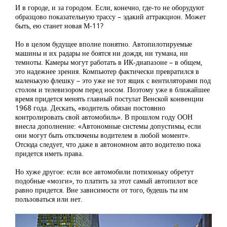
И в городе, и за городом. Если, конечно, где-то не оборудуют
образцово показательную трассу – эдакий аттракцион. Может
быть, ею станет новая М-11?
Но в целом будущее вполне понятно. Автопилотируемые
машины и их радары не боятся ни дождя, ни тумана, ни
темноты. Камеры могут работать в ИК-диапазоне – в общем,
это надежнее зрения. Компьютер фактически превратился в
маленькую флешку – это уже не тот ящик с вентиляторами под
столом и телевизором перед носом. Поэтому уже в ближайшее
время придется менять главный постулат Венской конвенции
1968 года. Дескать, «водитель обязан постоянно
контролировать свой автомобиль». В прошлом году ООН
внесла дополнение: «Автономные системы допустимы, если
они могут быть отключены водителем в любой момент».
Отсюда следует, что даже в автономном авто водителю пока
придется иметь права.
Но хуже другое: если все автомобили потихоньку обретут
подобные «мозги», то платить за этот самый автопилот все
равно придется. Вне зависимости от того, будешь ты им
пользоваться или нет.