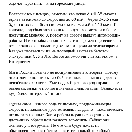
еще лет через пять – и на городские улицы.
Возвращаясь к немцам, отметим, что новая Audi A8 сможет
ездить автономно со скоростью до 60 км/ч. Через 3–3,5 года
будет готова серийная система с максималкой в 140 км/ч. И
конечно, подобная электроника найдет свое место и в более
доступных моделях. А потому на дороги выйдут автомобили-
роботы. И масштабы связанных с этим перемен перевешивают
все связанное с новыми гаджетами и прочими телевизорами.
Как уже перевесили их на последней выставке бытовой
электроники CES в Лас-Вегасе автомобили с автопилотом и
Интернетом.
Мы в России пока что не воспринимаем это всерьез. Потому
что отлично понимаем: любой автопилот на наших дорогах
неизбежно свихнется. Ему подавай разного рода правильные
разметки, знаки и прочие признаки цивилизации. Однако есть
куда более интересный нюанс.
Судите сами. Разного рода темпоматы, поддерживающие
скорость на заданном уровне, появились давно – механические,
потом электронные. Затем роботы научились оценивать
дистанцию, обрели возможность тормозить. Сейчас они
активно учатся рулить. Но что они будут делать на
обыкновенном российском шоссе, если какой-то добрый