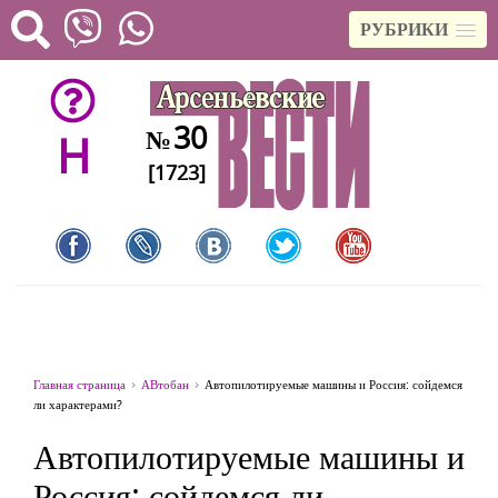
РУБРИКИ
30
№
H
[1723]
Главная страница
АВтобан
Автопилотируемые машины и Россия: сойдемся
ли характерами?
Автопилотируемые машины и
Россия: сойдемся ли