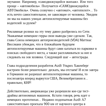
звучание. Например, «самодвижущийся экипаж». Или того
проще – «автомобиль». Получается «САМОдвижущийся
АВТОмобиль». Очень созвучно с «автомат», «автопилот»… То
есть нечто самостоятельное, не зависящее от человека. Увидим
ли мы на наших улицах автопилотируемые машины без
водителей за рулем?
Рекламные ролики на эту тему давно разбрелись по Сети.
Уважаемые немецкие герры свои выводы уже сделали. Так,
глава Союза немецких автопроизводителей (VDA) Маттиас
Виссманн убежден, что в ближайшем будущем
автопилотируемые машины будут сами кататься по парковке в
поисках свободного места, а также расплачиваться за нее и
следовать на зов хозяина. Следующий шаг – автострады.
Глава подразделения разработок Audi Ульрих Хакенберг
настроен более решительно: дескать, мы отстаем! И если завтра
в Германии не разрешат автопилотируемые машины, то
послезавтра вперед вырвутся США, Великобритания и…
правильно, КНР!
Действительно, американцы уже разрешили кое-где тест-
драйвы автономных машинок. Кстати говоря, речь идет о
немецких прототипах… Недавно подопытная Аudi А7
самостоятельно проехала 900 км от научного центра в