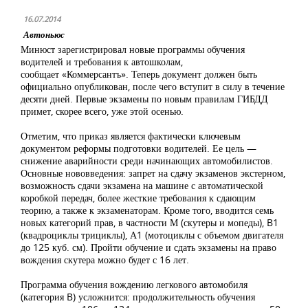
16.07.2014
Автоньюс
Минюст зарегистрировал новые программы обучения
водителей и требования к автошколам,
сообщает «Коммерсантъ». Теперь документ должен быть
официально опубликован, после чего вступит в силу в течение
десяти дней. Первые экзамены по новым правилам ГИБДД
примет, скорее всего, уже этой осенью.
Отметим, что приказ является фактически ключевым
документом реформы подготовки водителей. Ее цель —
снижение аварийности среди начинающих автомобилистов.
Основные нововведения: запрет на сдачу экзаменов экстерном,
возможность сдачи экзамена на машине с автоматической
коробкой передач, более жесткие требования к сдающим
теорию, а также к экзаменаторам. Кроме того, вводится семь
новых категорий прав, в частности М (скутеры и мопеды), B1
(квадроциклы трициклы), А1 (мотоциклы с объемом двигателя
до 125 куб. см). Пройти обучение и сдать экзамены на право
вождения скутера можно будет с 16 лет.
Программа обучения вождению легкового автомобиля
(категория B) усложнится: продолжительность обучения