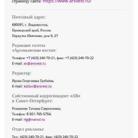
страницу сайта:
https://www.arsvest.ru/
Почтовый адрес:
690091
, г.
Владивосток
,
Приморский край
,
Россия
.
Переулок Шевченко
, дом 9, 27
Редакция газеты
«
Арсеньевские вести
»:
Телефон:
+7 (423) 240-70-21
, факс:
+7 (423) 240-70-22
E-mail:
av@arsvest.ru
Редактор:
Ирина Георгиевна Гребнёва,
E-mail:
editor@arsvest.ru
Собственный корреспондент «АВ»
в Санкт-Петербурге:
Романенко Татьяна Гаврииловна,
Телефон: 8-921-765-5754,
E-mail:
rtg@narod.ru
Отдел рекламы:
Тел.: (423) 240-70-21, факс: (423) 240-70-22