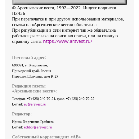
© Арсеньевские вести, 1992—2022. Индекс подписки:
П2436
При перепечатке и при другом использовании материалов,
ссылка на «Арсеньевские вести» обязательна.
При републикации в сети интернет так же обязательна
работающая ссылка на оригинал статьи, или на главную
страницу сайта:
https://www.arsvest.ru/
Почтовый адрес:
690091
, г.
Владивосток
,
Приморский край
,
Россия
.
Переулок Шевченко
, дом 9, 27
Редакция газеты
«
Арсеньевские вести
»:
Телефон:
+7 (423) 240-70-21
, факс:
+7 (423) 240-70-22
E-mail:
av@arsvest.ru
Редактор:
Ирина Георгиевна Гребнёва,
E-mail:
editor@arsvest.ru
Собственный корреспондент «АВ»