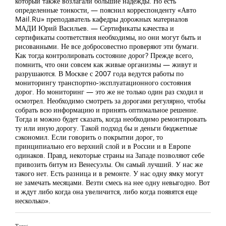
который также возлагали большие надежды. Но есть
определенные тонкости, — пояснил корреспонденту «Авто
Mail.Ru» преподаватель кафедры дорожных материалов
МАДИ Юрий Васильев. — Сертификаты качества и
сертификаты соответствия необходимы, но они могут быть и
рисованными. Не все добросовестно проверяют эти бумаги.
Как тогда контролировать состояние дорог? Прежде всего,
помнить, что они совсем как живые организмы — живут и
разрушаются. В Москве с 2007 года ведутся работы по
мониторингу транспортно-эксплуатационного состояния
дорог. Но мониторинг — это же не только один раз сходил и
осмотрел. Необходимо смотреть за дорогами регулярно, чтобы
собрать всю информацию и принять оптимальное решение.
Тогда и можно будет сказать, когда необходимо ремонтировать
ту или иную дорогу. Такой подход бы и деньги бюджетные
сэкономил. Если говорить о покрытии дорог, то
принципиально его верхний слой и в России и в Европе
одинаков. Правд, некоторые страны на Западе позволяют себе
привозить битум из Венесуэлы. Он самый лучший. У нас же
такого нет. Есть разница и в ремонте. У нас одну ямку могут
не замечать месяцами. Везти смесь на нее одну невыгодно. Вот
и ждут либо когда она увеличится, либо когда появятся еще
несколько».
Теги: