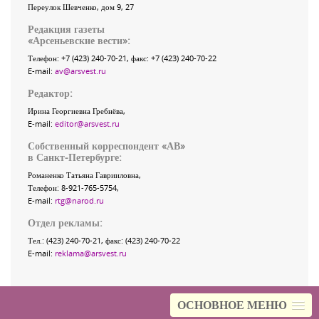
Переулок Шевченко
, дом 9, 27
Редакция газеты
«
Арсеньевские вести
»:
Телефон:
+7 (423) 240-70-21
, факс:
+7 (423) 240-70-22
E-mail:
av@arsvest.ru
Редактор:
Ирина Георгиевна Гребнёва,
E-mail:
editor@arsvest.ru
Собственный корреспондент «АВ»
в Санкт-Петербурге:
Романенко Татьяна Гаврииловна,
Телефон: 8-921-765-5754,
E-mail:
rtg@narod.ru
Отдел рекламы:
Тел.: (423) 240-70-21, факс: (423) 240-70-22
E-mail:
reklama@arsvest.ru
ОСНОВНОЕ МЕНЮ