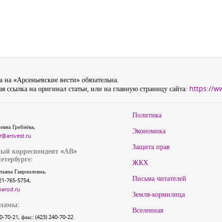
 на «Арсеньевские вести» обязательна.
я ссылка на оригинал статьи, или на главную страницу сайта:
https://w
Политика
евна Гребнёва,
Экономика
r@arsvest.ru
Защита прав
ый корреспондент «АВ»
етербурге:
ЖКХ
тьяна Гаврииловна,
Письма читателей
21-765-5754,
narod.ru
Земля-кормилица
кламы:
Вселенная
40-70-21, факс: (423) 240-70-22