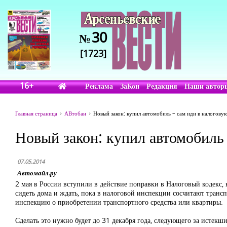
30
№
[1723]
16+
Реклама
ЗаКон
Редакция
Наши автор
Главная страница
АВтобан
Новый закон: купил автомобиль – сам иди в налогову
Новый закон: купил автомобиль 
07.05.2014
Автомайл.ру
2 мая в России вступили в действие поправки в Налоговый кодекс
сидеть дома и ждать, пока в налоговой инспекции сосчитают транс
инспекцию о приобретении транспортного средства или квартиры.
Сделать это нужно будет до 31 декабря года, следующего за истек