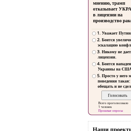
мнению, трамп
отказывает УКР
в лицензии на
производство рак
1. Уважает Путин
2. Боится увелич
эскалацию конфл
3. Никому не дает
лицензии.
4. Боится нападе
Украины на СШ
5. Просто у него 
поведения такая:
обещать и не сдел
Всего проголосовало
1 человек
Прошлые опросы
Наши проект