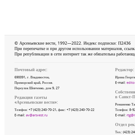
© Арсеньевские вести, 1992—2022. Индекс подписки: П2436
При перепечатке и при другом использовании материалов, ссылка
При републикации в сети интернет так же обязательна работающа
Почтовый адрес:
Редактор:
690091
, г.
Владивосток
,
Ирина Георги
Приморский край
,
Россия
.
E-mail:
edito
Переулок Шевченко
, дом 9, 27
Собственн
в Санкт-П
Редакция газеты
«
Арсеньевские вести
»:
Романенко Та
Телефон:
+7 (423) 240-70-21
, факс:
+7 (423) 240-70-22
Телефон: 8-9
E-mail:
av@arsvest.ru
E-mail:
rtg@
Отдел ре
Тел.: (423) 2