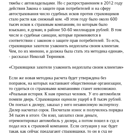
тяжбы с автовладельцами. Но с распространением в 2012 году
действия Закона о защите прав потребителей и на сферу
автострахования число судебных исков против страховщиков
стало расти как снежный ком. «В этом году было около 600
тысяч исков к страховым компаниям, по которым было
взыскано, я думаю, в районе 50-60 миллиардов рублей. В том
числе и судебные санкции, которые применяются в
соответствии с законом о защите прав потребителей. То есть,
страховщики захотели узаконить недоплаты своим клиентам.
Чем, по их мнению, и должна была стать эта методика единая»,
- рассказал Николай Тюрников.
«Страховщики захотели узаконить недоплаты своим клиентам»
Если же новая методика расчета будет утверждена без
поправок, на которых настаивают общественные организации,
то судиться со страховыми компаниями станет невозможно.
«Реальная история. К нам приехал человек. У его автомобиля
помяли дверь. Страховщики оценили ущерб в 8 тысяч рублей.
Он поехал к дилеру, заказал у него независимую экспертизу.
Дилер насчитал сорок. Посчитали износ и получилось порядка
34 тысяч в итоге. Он взял, заплатил свои деньги,
отремонтировал автомобиль у дилера, а потом пошел в суд и
подал иск к страховой компании. Если ситуация у нас будет
такая, как сейчас предлагают страховщики, то он в суд не