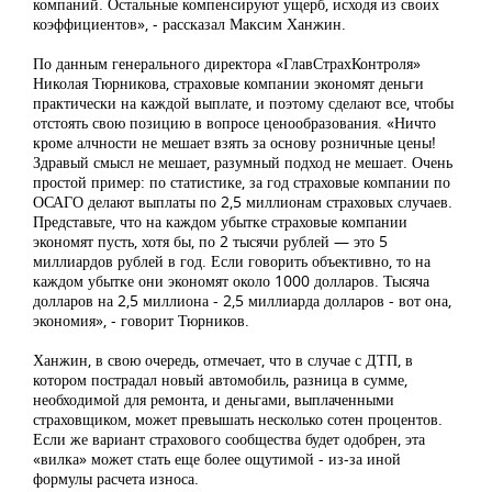
компаний. Остальные компенсируют ущерб, исходя из своих
коэффициентов», - рассказал Максим Ханжин.
По данным генерального директора «ГлавСтрахКонтроля»
Николая Тюрникова, страховые компании экономят деньги
практически на каждой выплате, и поэтому сделают все, чтобы
отстоять свою позицию в вопросе ценообразования. «Ничто
кроме алчности не мешает взять за основу розничные цены!
Здравый смысл не мешает, разумный подход не мешает. Очень
простой пример: по статистике, за год страховые компании по
ОСАГО делают выплаты по 2,5 миллионам страховых случаев.
Представьте, что на каждом убытке страховые компании
экономят пусть, хотя бы, по 2 тысячи рублей — это 5
миллиардов рублей в год. Если говорить объективно, то на
каждом убытке они экономят около 1000 долларов. Тысяча
долларов на 2,5 миллиона - 2,5 миллиарда долларов - вот она,
экономия», - говорит Тюрников.
Ханжин, в свою очередь, отмечает, что в случае с ДТП, в
котором пострадал новый автомобиль, разница в сумме,
необходимой для ремонта, и деньгами, выплаченными
страховщиком, может превышать несколько сотен процентов.
Если же вариант страхового сообщества будет одобрен, эта
«вилка» может стать еще более ощутимой - из-за иной
формулы расчета износа.