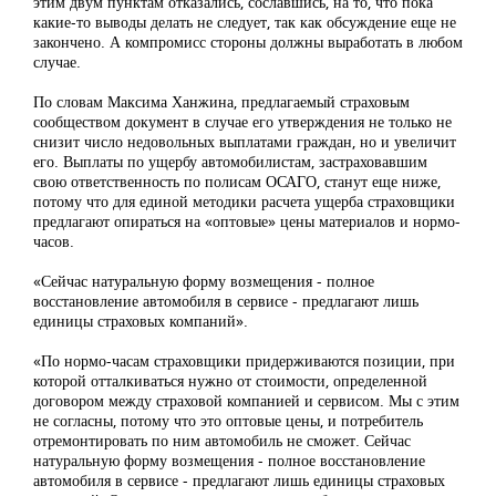
этим двум пунктам отказались, сославшись, на то, что пока
какие-то выводы делать не следует, так как обсуждение еще не
закончено. А компромисс стороны должны выработать в любом
случае.
По словам Максима Ханжина, предлагаемый страховым
сообществом документ в случае его утверждения не только не
снизит число недовольных выплатами граждан, но и увеличит
его. Выплаты по ущербу автомобилистам, застраховавшим
свою ответственность по полисам ОСАГО, станут еще ниже,
потому что для единой методики расчета ущерба страховщики
предлагают опираться на «оптовые» цены материалов и нормо-
часов.
«Сейчас натуральную форму возмещения - полное
восстановление автомобиля в сервисе - предлагают лишь
единицы страховых компаний».
«По нормо-часам страховщики придерживаются позиции, при
которой отталкиваться нужно от стоимости, определенной
договором между страховой компанией и сервисом. Мы с этим
не согласны, потому что это оптовые цены, и потребитель
отремонтировать по ним автомобиль не сможет. Сейчас
натуральную форму возмещения - полное восстановление
автомобиля в сервисе - предлагают лишь единицы страховых