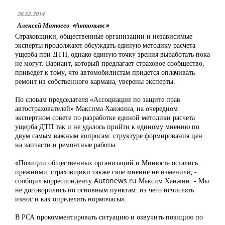
26.02.2014
Алексей Матвеев «Автоньюс»
Страховщики, общественные организации и независимые
эксперты продолжают обсуждать единую методику расчета
ущерба при ДТП, однако единую точку зрения выработать пока
не могут. Вариант, который предлагает страховое сообщество,
приведет к тому, что автомобилистам придется оплачивать
ремонт из собственного кармана, уверены эксперты.
По словам председателя «Ассоциации по защите прав
автострахователей» Максима Ханжина, на очередном
экспертном совете по разработке единой методики расчета
ущерба ДТП так и не удалось прийти к единому мнению по
двум самым важным вопросам: структуре формирования цен
на запчасти и ремонтные работы.
«Позиции общественных организаций и Минюста остались
прежними, страховщики также свое мнение не изменили, -
сообщил корреспонденту Autonews.ru Максим Ханжин. - Мы
не договорились по основным пунктам: из чего исчислять
износ и как определять нормочасы».
В РСА прокомментировать ситуацию и озвучить позицию по