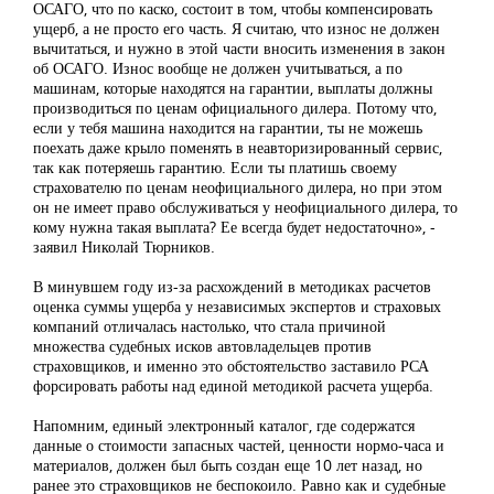
ОСАГО, что по каско, состоит в том, чтобы компенсировать
ущерб, а не просто его часть. Я считаю, что износ не должен
вычитаться, и нужно в этой части вносить изменения в закон
об ОСАГО. Износ вообще не должен учитываться, а по
машинам, которые находятся на гарантии, выплаты должны
производиться по ценам официального дилера. Потому что,
если у тебя машина находится на гарантии, ты не можешь
поехать даже крыло поменять в неавторизированный сервис,
так как потеряешь гарантию. Если ты платишь своему
страхователю по ценам неофициального дилера, но при этом
он не имеет право обслуживаться у неофициального дилера, то
кому нужна такая выплата? Ее всегда будет недостаточно», -
заявил Николай Тюрников.
В минувшем году из-за расхождений в методиках расчетов
оценка суммы ущерба у независимых экспертов и страховых
компаний отличалась настолько, что стала причиной
множества судебных исков автовладельцев против
страховщиков, и именно это обстоятельство заставило РСА
форсировать работы над единой методикой расчета ущерба.
Напомним, единый электронный каталог, где содержатся
данные о стоимости запасных частей, ценности нормо-часа и
материалов, должен был быть создан еще 10 лет назад, но
ранее это страховщиков не беспокоило. Равно как и судебные