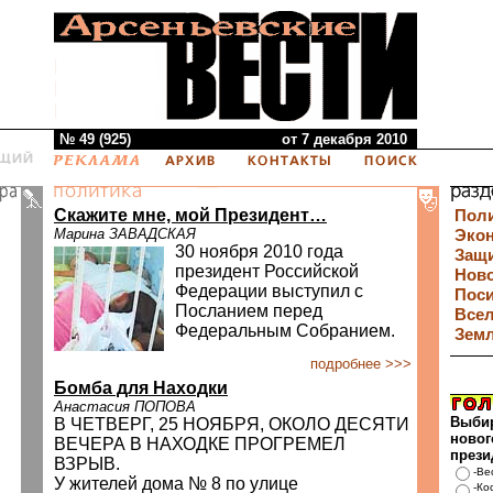
№ 49 (925)
от 7 декабря 2010
Скажите мне, мой Президент…
Пол
Марина ЗАВАДСКАЯ
Эко
30 ноября 2010 года
Защи
президент Российской
Нов
Федерации выступил с
Пос
Посланием перед
Все
Федеральным Собранием.
Зем
подробнее >>>
Бомба для Находки
Анастасия ПОПОВА
Выби
В ЧЕТВЕРГ, 25 НОЯБРЯ, ОКОЛО ДЕСЯТИ
новог
ВЕЧЕРА В НАХОДКЕ ПРОГРЕМЕЛ
прези
ВЗРЫВ.
-Ве
У жителей дома № 8 по улице
-Ко