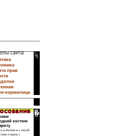
итика
номика
та прав
ости
иделки
ленная
ля-кормилица
раем
одний костюм
денту
сь в белом и с косой.
стюм стерха с