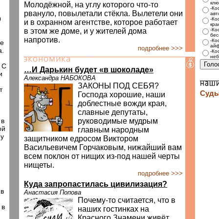
.
клю
Молодёжной, на углу которого что-то
-Ко
рвануло, повылетали стёкла. Вылетели они
авт
0
-Ко
и в охранном агентстве, которое работает
кра
в этом же доме, и у жителей дома
-Ко
бес
напротив.
-Ко
ие
айф
подробнее >>>
а.
-Ко
неб
 С
…И Дарькин будет «в шоколаде»
и
Александра НАБОКОВА
ЗАКОНЫ ПОД СЕБЯ?
т
Суды
Господа хорошие, наши
доблестные вожди края,
славные депутаты,
 в
руководимые мудрым
ой
главным народным
му
защитником едросом Виктором
Васильевичем Горчаковым, нижайший вам
всем поклон от нищих из-под нашей черты
нищеты.
подробнее >>>
Куда запропастилась цивилизация?
 в
Анастасия Попова
Почему-то считается, что в
 в
наших гостинках на
Красного Знамени живёт