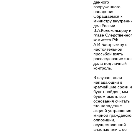
данного
вооруженного
нападения.
Обращаемся к
министру внутренн
дел России
В.А.Колокольцеву и
главе Следственно
комитета РФ
А.И.Бастрыкину с
настоятельной
просьбой взять
расследование это
дела под личный
контроль.
В случае, если
нападающий в
кратчайшие сроки 
будет найден, мы
будем иметь все
основания считать
это нападение
акцией устрашения
мирной гражданско
оппозиции,
осуществленной
властью или с ее