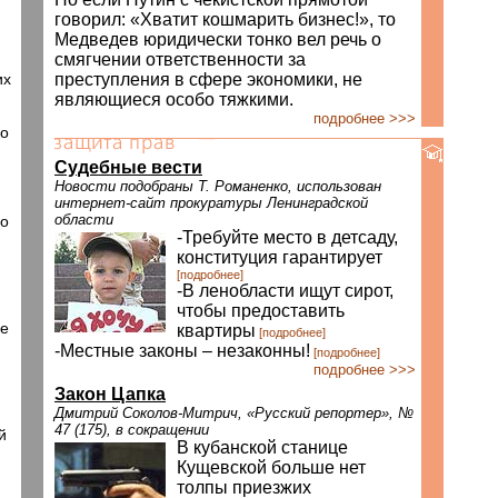
говорил: «Хватит кошмарить бизнес!», то
Медведев юридически тонко вел речь о
смягчении ответственности за
их
преступления в сфере экономики, не
являющиеся особо тяжкими.
подробнее >>>
го
Судебные вести
Новости подобраны Т. Романенко, использован
интернет-сайт прокуратуры Ленинградской
области
го
-Требуйте место в детсаду,
конституция гарантирует
[подробнее]
-В ленобласти ищут сирот,
чтобы предоставить
не
квартиры
[подробнее]
-Местные законы – незаконны!
[подробнее]
подробнее >>>
Закон Цапка
Дмитрий Соколов-Митрич, «Русский репортер», №
47 (175), в сокращении
й
В кубанской станице
Кущевской больше нет
толпы приезжих