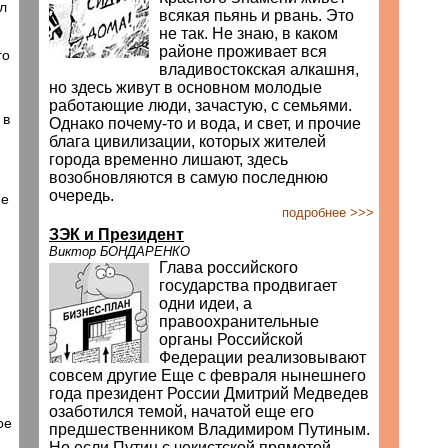
л
всякая пьянь и рвань. Это
не так. Не знаю, в каком
районе проживает вся
го
владивостокская алкашня,
но здесь живут в основном молодые
работающие люди, зачастую, с семьями.
 в
Однако почему-то и вода, и свет, и прочие
блага цивилизации, которых жителей
города временно лишают, здесь
возобновляются в самую последнюю
очередь.
ие
подробнее >>>
ЗЭК и Президент
Виктор БОНДАРЕНКО
Глава российского
государства продвигает
одни идеи, а
правоохранительные
органы Российской
Федерации реализовывают
совсем другие Еще с февраля нынешнего
года президент России Дмитрий Медведев
озаботился темой, начатой еще его
ое
предшественником Владимиром Путиным.
Но если Путин с чекистской прямотой