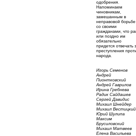
одобрения.
Напоминаем
чиновникам,
замешанным в
неправовой борьбе
со своими
гражданами, что ра
или поздно им
обязательно
придется отвечать 
преступления прот
народа.
Игорь Семенов
Андрей
Пионтковский
Андрей Гаврилов
Ирина Гребнева
Радик Сайдашев
Сергей Давидис
Михаил Шнейдер
Михаил Вестицкий
Юрий Шулипа
Максим
Брусиловский
Михаил Матвеев
Елена Васильева