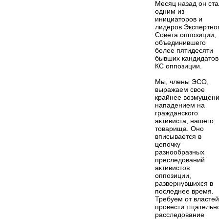
Месяц назад он ста
одним из
инициаторов и
лидеров Экспертно
Совета оппозиции,
объединившего
более пятидесяти
бывших кандидатов
КС оппозиции.
Мы, члены ЭСО,
выражаем свое
крайнее возмущен
нападением на
гражданского
активиста, нашего
товарища. Оно
вписывается в
цепочку
разнообразных
преследований
активистов
оппозиции,
развернувшихся в
последнее время.
Требуем от властей
провести тщательн
расследование