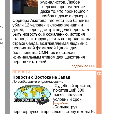
журналистов. Любое
зверское преступление –
даже то, что произошло 4
ноября в доме фермера
Сервера Аметова, где местные бандиты
убили 12 человек, включая женщин и
но
детей, – через две-три недели перестает
быть новостью. К сожалению, история
за
станицы, которую десять лет продержала в
ив
страхе банда, возглавляемая людьми с
неприятной фамилией Цапок, для
большинства СМИ так и осталась
криминальным чтивом для щекотания
нервов читателей.
подробнее >>>
Новости с Востока на Запад
По сообщениям информагенств
-Судебный пристав,
похитивший 300
тысяч, получил
условный срок
[подробнее]
-Большегруз
перевернулся и врезался в стену школы №