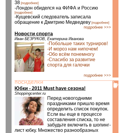
38
[подробнее]
-Лондон обиделся на ФИФА и Россию
[подробнее]
-Кущевский следователь записала
обращение к Дмитрию Медведеву
[подробнее]
подробнее >>>
Новости спорта
Иван БЕЗРУКОВ, Екатерина Иванова
-Побольше таких турниров!
-И мороз нам нипочем!
-Обо всём понемногу
-Спасибо за развитие
спорта для галочки
подробнее >>>
Юбки - 2011 Must have сезона!
Shoppingcenter.ru
Перед новогодними
праздниками пришло время
определить список покупок.
Если вы еще в процессе
составления списка, то не
забудьте включить в шопинг-
лист юбку. Множество разнообразных