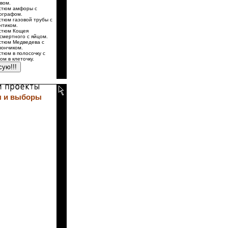
вом.
стюм амфоры с
ографом.
стюм газовой трубы с
нтиком.
стюм Кощея
смертного с яйцом.
стюм Медведева с
ончиком.
стюм в полосочку с
ом в клеточку.
 и выборы