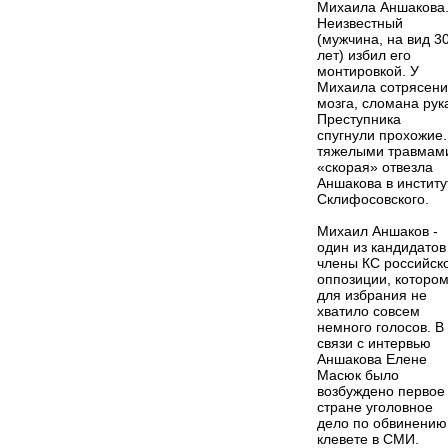
Михаила Аншакова
Неизвестный
(мужчина, на вид 3
лет) избил его
монтировкой. У
Михаила сотрясен
мозга, сломана рук
Преступника
спугнули прохожие.
тяжелыми травмам
«скорая» отвезла
Аншакова в институ
Склифосовского.
Михаил Аншаков -
один из кандидатов
члены КС российск
оппозиции, которо
для избрания не
хватило совсем
немного голосов. В
связи с интервью
Аншакова Елене
Масюк было
возбуждено первое
стране уголовное
дело по обвинению
клевете в СМИ.