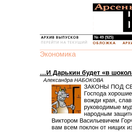
№ 49 (925)
Экономика
…И Дарькин будет «в шокол
Александра НАБОКОВА
ЗАКОНЫ ПОД С
Господа хорошие
вожди края, сла
руководимые му
народным защит
Виктором Васильевичем Гор
вам всем поклон от нищих и