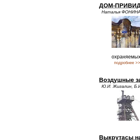
ДОМ-ПРИВИ
Наталья ФОНИН
охраняемых 
подробнее >
Воздушные з
Ю.И. Жигалин, Б.И
Выкрутасы на