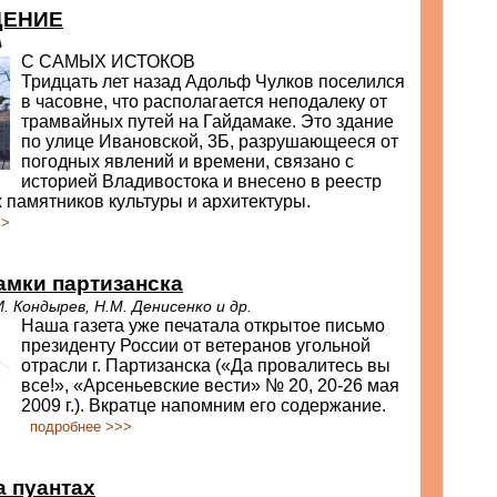
ДЕНИЕ
А
С САМЫХ ИСТОКОВ
Тридцать лет назад Адольф Чулков поселился
в часовне, что располагается неподалеку от
трамвайных путей на Гайдамаке. Это здание
по улице Ивановской, 3Б, разрушающееся от
погодных явлений и времени, связано с
историей Владивостока и внесено в реестр
памятников культуры и архитектуры.
>>
амки партизанска
. Кондырев, Н.М. Денисенко и др.
Наша газета уже печатала открытое письмо
президенту России от ветеранов угольной
отрасли г. Партизанска («Да провалитесь вы
все!», «Арсеньевские вести» № 20, 20-26 мая
2009 г.). Вкратце напомним его содержание.
подробнее >>>
 пуантах