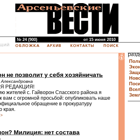
№ 24 (900)
от 15 июня 2010
Пол
Эко
Защи
н не позволит у себя хозяйничать
Нов
 Александровна
Пос
Я РЕДАКЦИЯ!
Все
ю жителей с. Гайворон Спасского района я
Зем
 вам с огромной просьбой: опубликовать наше
 официальное обращение в прокуратуру
 края.
>>
он? Милиция: нет состава
я