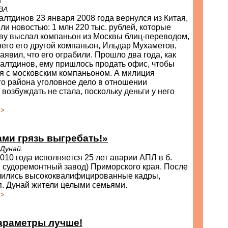
ВА
лтдинов 23 января 2008 года вернулся из Китая,
ли новостью: 1 млн 220 тыс. рублей, которые
ву выслал компаньон из Москвы блиц-переводом,
него его другой компаньон, Ильдар Мухаметов,
заявил, что его ограбили. Прошло два года, как
алтдинов, ему пришлось продать офис, чтобы
я с московским компаньоном. А милиция
о района уголовное дело в отношении
возбуждать не стала, поскольку деньги у него
>>
ми грязь выгребать!»
 Дунай.
2010 года исполняется 25 лет аварии АПЛ в б.
 судоремонтный завод) Приморского края. После
лились высококвалифицированные кадры,
п. Дунай жители целыми семьями.
>>
араметры лучше!