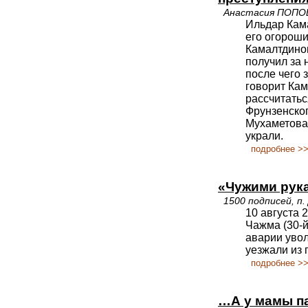
Анастасия ПОПО
Ильдар Кама
его огороши
Камалтдино
получил за 
после чего 
говорит Кам
рассчитатьс
Фрунзенског
Мухаметова 
украли.
подробнее >
«Чужими рука
1500 подписей, п.
10 августа 
Чажма (30-й
аварии уво
уезжали из 
подробнее >
…А у мамы п