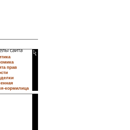
итика
номика
та прав
ости
иделки
ленная
ля-кормилица