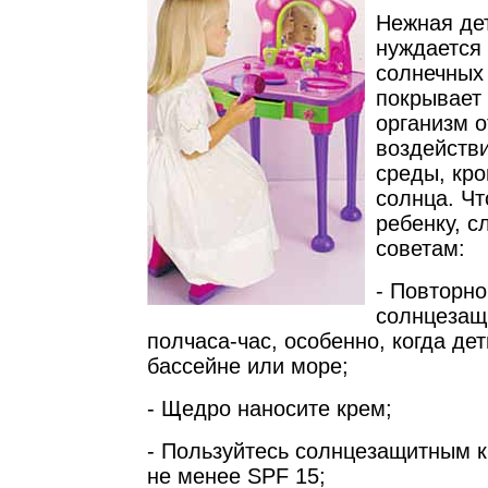
Нежная де
нуждается 
солнечных
покрывает
организм о
воздейств
среды, кр
солнца. Чт
ребенку, с
советам:
- Повторно
солнцезащ
полчаса-час, особенно, когда де
бассейне или море;
- Щедро наносите крем;
- Пользуйтесь солнцезащитным 
не менее SPF 15;