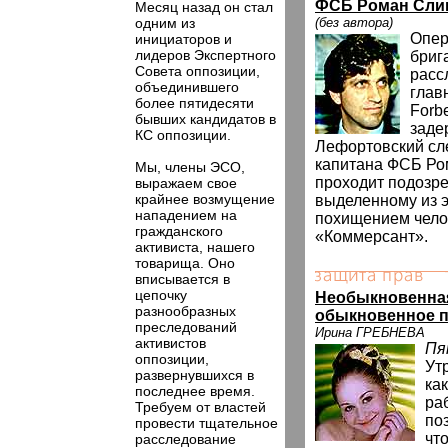
ФСБ Роман Сли
Месяц назад он стал
одним из
(без автора)
Опер
инициаторов и
лидеров Экспертного
бриг
Совета оппозиции,
расс
объединившего
глав
более пятидесяти
Forb
бывших кандидатов в
заде
КС оппозиции.
Лефортовский сл
капитана ФСБ Ро
Мы, члены ЭСО,
проходит подозре
выражаем свое
крайнее возмущение
выделенному из э
нападением на
похищением челов
гражданского
«Коммерсант».
активиста, нашего
товарища. Оно
вписывается в
цепочку
Необыкновенна
разнообразных
обыкновенное п
преследований
Ирина ГРЕБНЕВА
активистов
Пя
оппозиции,
Ут
развернувшихся в
ка
последнее время.
ра
Требуем от властей
по
провести тщательное
чт
расследование