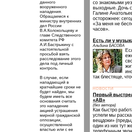
данного
со знакомыми уез
вооруженного
выходные. Дочь 
нападения.
Галине Анатолье
Обращаемся к
осторожнее: сегод
министру внутренних
«За меня не бесп
дел России
часов».
В.А.Колокольцеву и
главе Следственного
комитета РФ
Есть ли у музы
А.И.Бастрыкину с
Альбина БАСОВА
настоятельной
Есл
просьбой взять
еж
расследование этого
св
дела под личный
жи
контроль.
ин
так блестяще, чт
В случае, если
нападающий в
кратчайшие сроки не
будет найден, мы
Первый выстрел
будем иметь все
«АВ»
основания считать
(без автора)
это нападение
Как быстро работ
акцией устрашения
успели мы расск
мирной гражданской
оппозиции,
вещдоки» (преды
осуществленной
один из них тут ж
властью или с ее
телефонным звон