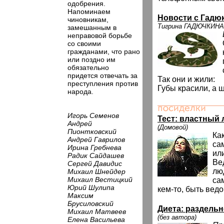
одобрения.
Напоминаем
Новости с Гадю
чиновникам,
Тигрина ГАДЮЧКИНА
замешанным в
неправовой борьбе
со своими
гражданами, что рано
или поздно им
обязательно
придется отвечать за
Так они и жили:
преступления против
Губы красили, а 
народа.
Игорь Семенов
Тест: властный 
Андрей
(Домовой)
Пионтковский
Ка
Андрей Гаврилов
са
Ирина Гребнева
ил
Радик Сайдашев
Ве
Сергей Давидис
лю
Михаил Шнейдер
Михаил Вестицкий
са
Юрий Шулипа
кем-то, быть ве
Максим
Брусиловский
Диета: раздельн
Михаил Матвеев
(без автора)
Елена Васильева