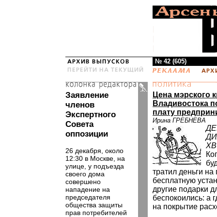
№ 42 (605)
Заявление
Цена мэрского к
Владивостока 
членов
плату предприн
Экспертного
Ирина ГРЕБНЕВА
Совета
ДЕ
оппозиции
ДИ
ХВ
26 декабря, около
Ко
12:30 в Москве, на
бу
улице, у подъезда
тратил деньги на
своего дома
бесплатную устан
совершено
другие подарки д
нападение на
председателя
беспокоились: а г
общества защиты
на покрытие рас
прав потребителей