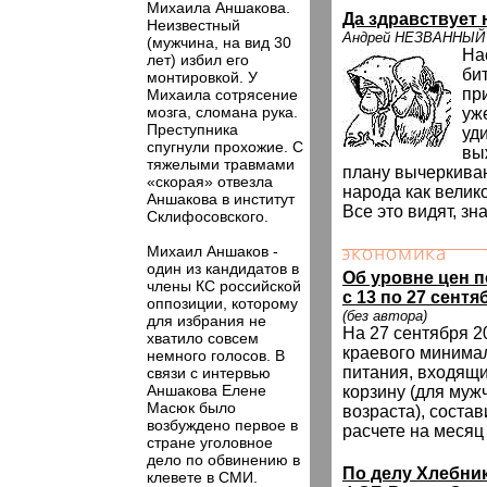
Михаила Аншакова.
Да здравствует 
Неизвестный
Андрей НЕЗВАННЫЙ
(мужчина, на вид 30
На
лет) избил его
би
монтировкой. У
пр
Михаила сотрясение
мозга, сломана рука.
уж
Преступника
уд
спугнули прохожие. С
вы
тяжелыми травмами
плану вычеркиван
«скорая» отвезла
народа как велико
Аншакова в институт
Все это видят, зна
Склифосовского.
Михаил Аншаков -
один из кандидатов в
Об уровне цен 
члены КС российской
с 13 по 27 сентяб
оппозиции, которому
(без автора)
для избрания не
На 27 сентября 2
хватило совсем
краевого минима
немного голосов. В
питания, входящи
связи с интервью
Аншакова Елене
корзину (для муж
Масюк было
возраста), состав
возбуждено первое в
расчете на месяц
стране уголовное
дело по обвинению в
По делу Хлебни
клевете в СМИ.