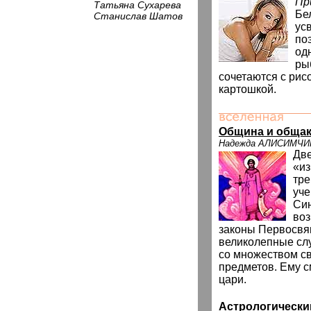
Пр
Татьяна Сухарева
Бе
Станислав Шатов
ус
по
од
ры
сочетаются с рис
картошкой.
Община и обща
Надежда АЛИСИМЧИ
Две
«и
тре
уч
Си
воз
законы Первосвя
великолепные сл
со множеством с
предметов. Ему с
цари.
Астрологически