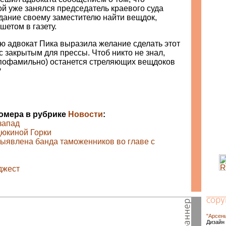
ой уже занялся председатель краевого суда
дание своему заместителю найти вещдок,
етом в газету.
ю адвокат Пика выразила желание сделать этот
 закрытым для прессы. Чтоб никто не знал,
 (пофамильно) останется стреляющих вещдоков
?
номера в рубрике
Новости
:
запад
дюкиной Горки
ыявлена банда таможенников во главе с
джест
"Арсен
Дизайн 