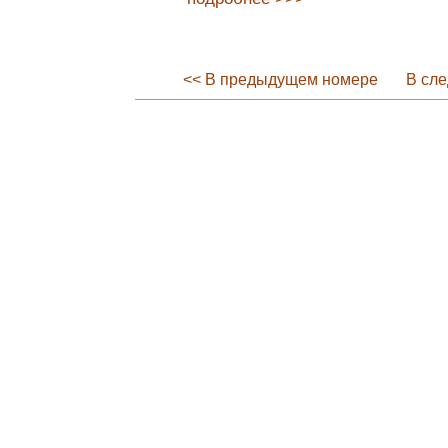
<< В предыдущем номере
В сл