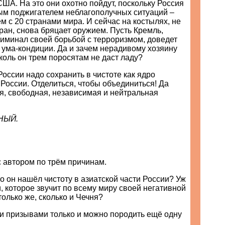
ША. На это они охотно пойдут, поскольку Россия
ым поджигателем неблагополучных ситуаций –
м с 20 странами мира. И сейчас на костылях, не
ан, снова бряцает оружием. Пусть Кремль,
иминал своей борьбой с терроризмом, доведет
о ума-кондиции. Да и зачем нерадивому хозяину
оль он трем поросятам не даст ладу?
России надо сохранить в чистоте как ядро
России. Отделиться, чтобы объединиться! Да
я, свободная, независимая и нейтральная
НЫЙ.
 автором по трём причинам.
то он нашёл чистоту в азиатской части России? Уж
, которое звучит по всему миру своей негативной
только же, сколько и Чечня?
ми призывами только и можно породить ещё одну