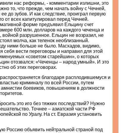
привели нас реформы, - комментарии излишни, это
ажно то, что прежде, чем начать войну с Чечней,
ее до зубов. И как следствие, проиграл первую
о от всех капитулировал перед Чечней.
имативной форме предъявил Ельцину счет
змере 600 млн. долларов на каждого чеченца и
, войной разрушенное. Ельцин не возразил, не
стоял молча, как теленок необлизанный.
ду ними больше не было. Масхадов, видимо,
я себя вести переговоры и направил для этой
 именуемых «советом старейшин», о которых
цин отозвался: «Чеченцы – народ умный». И это
стно об этих переговорах.
 распространяется благодаря расплодившемуся и
властью криминалу по всей России, путем
, амнистии боевиков, повышениям в должности
торитетов.
росить это иго без тяжких последствий? Нужно
ешательство. Точнее – азиатской части РФ
ропейской по Уралу. На ст. Евразия установить
ую Россию объявить нейтральной страной под