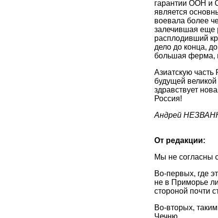
гарантии ООН и С
является основн
воевала более че
залечившая еще р
расплодивший кр
дело до конца, д
большая ферма, к
Азиатскую часть 
будущей великой 
здравствует нова
Россия!
Андрей НЕЗВАН
От редакции:
Мы не согласны с
Во-первых, где э
не в Приморье ли
стороной почти с
Во-вторых, таки
Чечню.