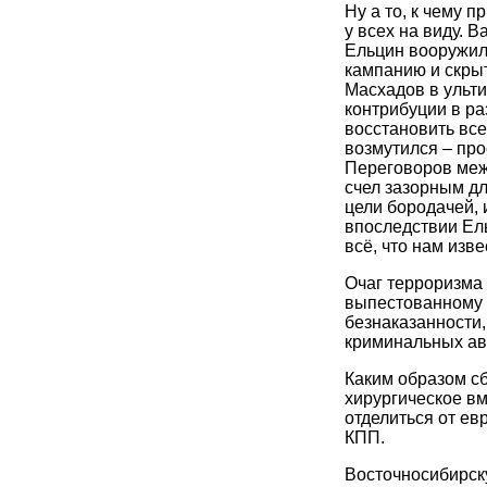
Ну а то, к чему 
у всех на виду. В
Ельцин вооружил 
кампанию и скрыт
Масхадов в ульт
контрибуции в ра
восстановить все
возмутился – про
Переговоров меж
счел зазорным дл
цели бородачей,
впоследствии Ель
всё, что нам изве
Очаг терроризма
выпестованному 
безнаказанности
криминальных ав
Каким образом сб
хирургическое вм
отделиться от ев
КПП.
Восточносибирск