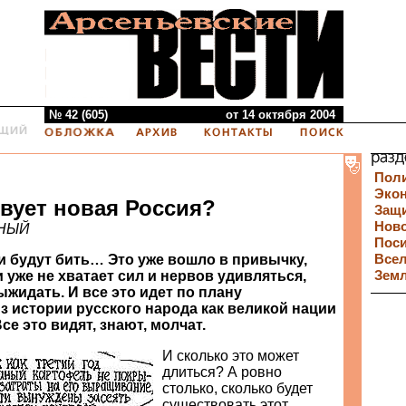
№ 42 (605)
от 14 октября 2004
Пол
Эко
твует новая Россия?
Защи
Нов
ННЫЙ
Пос
и будут бить… Это уже вошло в привычку,
Все
 уже не хватает сил и нервов удивляться,
Зем
жидать. И все это идет по плану
з истории русского народа как великой нации
се это видят, знают, молчат.
И сколько это может
длиться? А ровно
столько, сколько будет
существовать этот