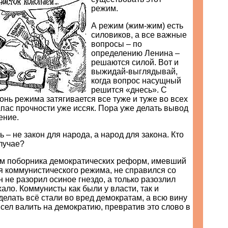
режим.
А режим (жим-жим) есть
силовиков, а все важные
вопросы – по
определению Ленина –
решаются силой. Вот и
выжидай-выглядывай,
когда вопрос насущный
решится «днесь». С
нь режима затягивается все туже и туже во всех
пас прочности уже иссяк. Пора уже делать вывод
ение.
 – не закон для народа, а народ для закона. Кто
случае?
ом поборника демократических реформ, имевший
я коммунистического режима, не справился со
н не разорил осиное гнездо, а только разозлил
хало. Коммунисты как были у власти, так и
 делать всё стали во вред демократам, а всю вину
сел валить на демократию, превратив это слово в