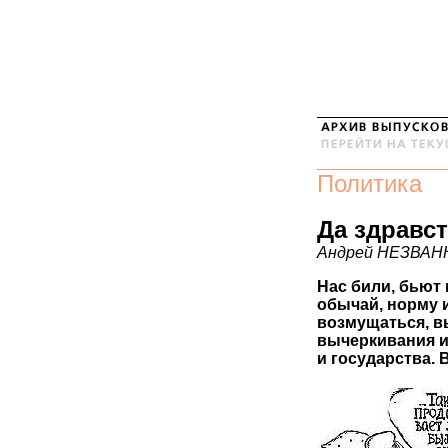
Политика
Да здравс
Андрей НЕЗВА
Нас били, бьют 
обычай, норму и
возмущаться, вы
вычеркивания и
и государства. В