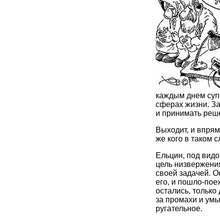
каждым днем супо
сферах жизни. За
и принимать реш
Выходит, и впрямь
же кого в таком 
Ельцин, под вид
цель низвержени
своей задачей. О
его, и пошло-пое
остались, только
за промахи и умы
ругательное.