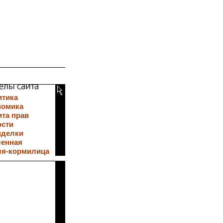
итика
номика
та прав
ости
иделки
ленная
ля-кормилица