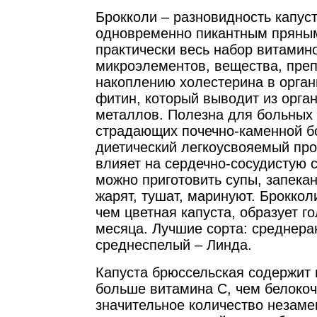
Брокколи – разновидность капус
одновременно пикантным пряным
практически весь набор витамино
микроэлементов, вещества, пре
накоплению холестерина в орган
фитин, который выводит из орга
металлов. Полезна для больных 
страдающих почечно-каменной б
диетический легкоусвояемый про
влияет на сердечно-сосудистую с
можно приготовить супы, запекан
жарят, тушат, маринуют. Броккол
чем цветная капуста, образует г
месяца. Лучшие сорта: среднера
среднеспелый – Линда.
Капуста брюссельская содержит 
больше витамина С, чем белокоч
значительное количество незам