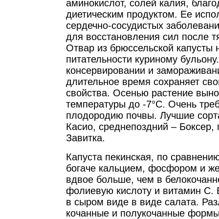
аминокислот, солей калия, благ
диетическим продуктом. Ее испо
сердечно-сосудистых заболевани
для восстановления сил после т
Отвар из брюссельской капусты н
питательности куриному бульону
консервировании и замораживан
длительное время сохраняет св
свойства. Осенью растение вын
температуры до -7°С. Очень тре
плодородию почвы. Лучшие сорт
Касио, среднепоздний – Боксер,
Завитка.
Капуста пекинская, по сравнени
богаче кальцием, фосфором и же
вдвое больше, чем в белокочанн
фолиевую кислоту и витамин С. 
в сыром виде в виде салата. Ра
кочанные и полукочанные форм