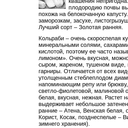
квашения непригодна.
плодородию почвы вы
похожа на белокочанную капусту.
заморозкам, засухе, листогрызу
Лучший сорт – Золотая ранняя.
Кольраби – очень скороспелая ку
минеральными солями, сахарами
кислотой, поэтому ее часто наз
лимоном». Очень вкусная, можно
сыром, жареном, тушеном виде, 
гарниры. Отличается от всех вид
утолщенным стеблеплодом диаме
напоминающим репу или брюкву,
светло-фиолетовой, малиновой о
белая, вкусная, нежная. Растет н
выдерживает небольшое затенен
ранние – Атена, Венская белая, 
Корист, Косак, позднеспелые – Ви
зимнего хранения).