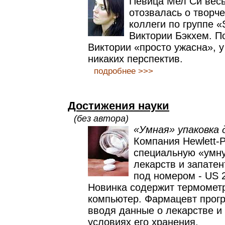
Певица Мел Си весь
отозвалась о творч
коллеги по группе «S
Виктории Бэкхем. П
Виктории «просто ужасна», у
никаких перспектив.
подробнее >>>
Достижения науки
(без автора)
«Умная» упаковка 
Компания Hewlett-
специальную «умну
лекарств и запате
под номером - US 
Новинка содержит термометр
компьютер. Фармацевт прогр
вводя данные о лекарстве и
условиях его хранения.