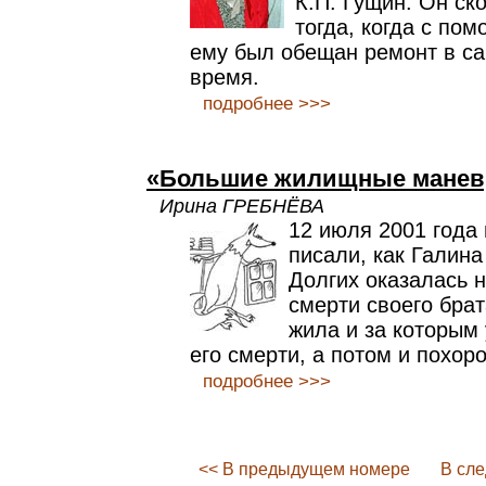
К.П. Гущин. Он ск
тогда, когда с по
ему был обещан ремонт в с
время.
подробнее >>>
«Большие жилищные мане
Ирина ГРЕБНЁВА
12 июля 2001 года
писали, как Галин
Долгих оказалась 
смерти своего брат
жила и за которым
его смерти, а потом и похор
подробнее >>>
<< В предыдущем номере
В сл