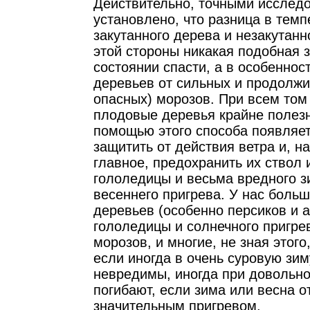
Действительно, точными исслед
установлено, что разница в темп
закутанного дерева и незакутанн
этой стороны никакая подобная 
состоянии спасти, а в особеннос
деревьев от сильных и продолж
опасных) морозов. При всем том
плодовые деревья крайне полезно
помощью этого способа появляе
защитить от действия ветра и, н
главное, предохранить их ствол 
гололедицы и весьма вредного з
весеннего пригрева. У нас боль
деревьев (особенно персиков и а
гололедицы и солнечного пригре
морозов, и многие, не зная этого
если иногда в очень суровую зи
невредимы, иногда при довольно
погибают, если зима или весна 
значительным пригревом.