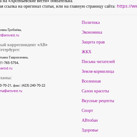
 на «Арсеньевские вести» обязательна.
я ссылка на оригинал статьи, или на главную страницу сайта:
https://w
Политика
евна Гребнёва,
Экономика
r@arsvest.ru
Защита прав
ый корреспондент «АВ»
етербурге:
ЖКХ
тьяна Гаврииловна,
Письма читателей
21-765-5754,
narod.ru
Земля-кормилица
кламы:
Вселенная
40-70-21, факс: (423) 240-70-22
Салон красоты
ma@arsvest.ru
Вкусные рецепты
Спорт
АВтобан
Здоровье