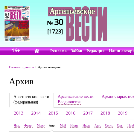
30
№
[1723]
16+
Реклама
ЗаКон
Редакция
Наши автор
Главная страница
Архив номеров
Архив
Арсеньевские вести
Архив старых но
Арсеньевские вести
Владивосток
(федеральная)
2013
2014
2015
2016
2017
2018
2019
Янв.
Февр.
Март
Апр.
Май
Июнь
Июль
Авг.
Сент.
Окт.
Ноя