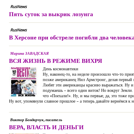
RusNews
Пять суток за выкрик лозунга
RusNews
В Херсоне при обстреле погибли два человек
Марина ЗАВАДСКАЯ
ВСЯ ЖИЗНЬ В РЕЖИМЕ ВИХРЯ
День космонавтики
Ну, наконец-то, на неделе произошло что-то прия
позже американец Нил Армстронг, делая первый 
Любят эти американцы красиво выражаться. Ну и 
подумаешь – всего один виток! Но вокруг Земли. 
что «Поехали!». Ну, и мы первые, да, это тоже пр
Ну вот, упомянули славное прошлое – а теперь давайте вернёмся к 
Виктор Бондарчук, писатель
ВЕРА, ВЛАСТЬ И ДЕНЬГИ