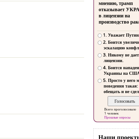
мнению, трамп
отказывает УКР
в лицензии на
производство рак
1. Уважает Путин
2. Боится увелич
эскалацию конфл
3. Никому не дает
лицензии.
4. Боится нападе
Украины на СШ
5. Просто у него 
поведения такая:
обещать и не сдел
Всего проголосовало
1 человек
Прошлые опросы
Наши проект