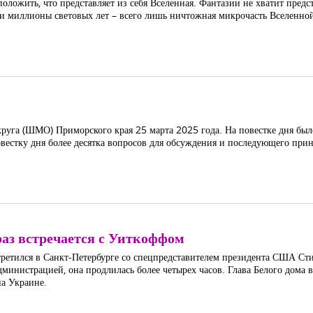
оложить, что представляет из себя Вселенная. Фантазии не хватит предста
ти миллионы световых лет – всего лишь ничтожная микрочасть Вселенной
уга (ШМО) Приморского края 25 марта 2025 года. На повестке дня было
естку дня более десятка вопросов для обсуждения и последующего прин
раз встречается с Уиткоффом
ретился в Санкт-Петербурге со спецпредставителем президента США Сти
дминистрацией, она продлилась более четырех часов. Глава Белого дома
на Украине.