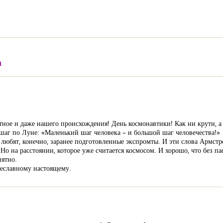
а
тное и даже нашего происхождения! День космонавтики! Как ни крути, а 
шаг по Луне: «Маленький шаг человека – и большой шаг человечества!»
любят, конечно, заранее подготовленные экспромты. И эти слова Армстро
Но на расстоянии, которое уже считается космосом. И хорошо, что без п
иятно.
неславному настоящему.