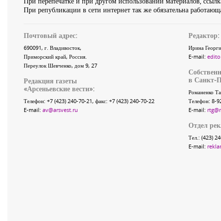
При перепечатке и при другом использовании материалов, ссылка
При републикации в сети интернет так же обязательна работающа
Почтовый адрес:
Редактор:
690091
, г.
Владивосток
,
Ирина Георги
Приморский край
,
Россия
.
E-mail:
edito
Переулок Шевченко
, дом 9, 27
Собственн
в Санкт-П
Редакция газеты
«
Арсеньевские вести
»:
Романенко Та
Телефон:
+7 (423) 240-70-21
, факс:
+7 (423) 240-70-22
Телефон: 8-9
E-mail:
av@arsvest.ru
E-mail:
rtg@
Отдел ре
Тел.: (423) 2
E-mail:
rekla