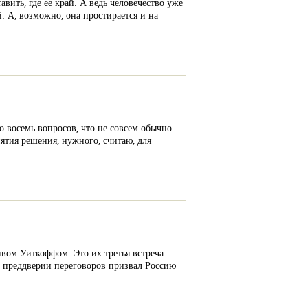
вить, где ее край. А ведь человечество уже
. А, возможно, она простирается и на
 восемь вопросов, что не совсем обычно.
ятия решения, нужного, считаю, для
вом Уиткоффом. Это их третья встреча
 в преддверии переговоров призвал Россию