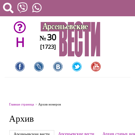
30
№
H
[1723]
Главная страница
Архив номеров
Архив
Арсеньевские вести
Архив старых но
Арсеньевские вести