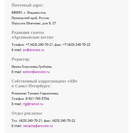
Почтовый адрес:
690091
, г.
Владивосток
,
Приморский край
,
Россия
.
Переулок Шевченко
, дом 9, 27
Редакция газеты
«
Арсеньевские вести
»:
Телефон:
+7 (423) 240-70-21
, факс:
+7 (423) 240-70-22
E-mail:
av@arsvest.ru
Редактор:
Ирина Георгиевна Гребнёва,
E-mail:
editor@arsvest.ru
Собственный корреспондент «АВ»
в Санкт-Петербурге:
Романенко Татьяна Гаврииловна,
Телефон: 8-921-765-5754,
E-mail:
rtg@narod.ru
Отдел рекламы:
Тел.: (423) 240-70-21, факс: (423) 240-70-22
E-mail:
reklama@arsvest.ru