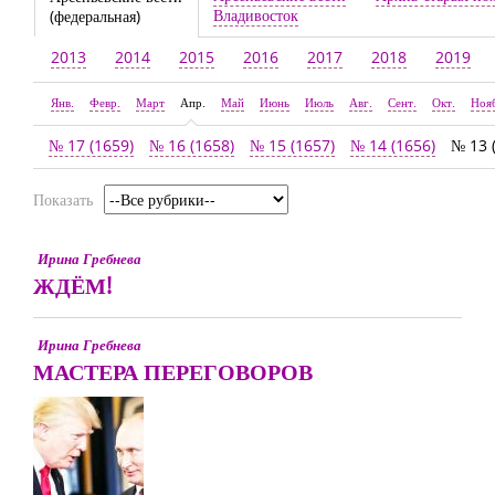
Владивосток
(федеральная)
2013
2014
2015
2016
2017
2018
2019
Янв.
Февр.
Март
Апр.
Май
Июнь
Июль
Авг.
Сент.
Окт.
Ноя
№ 17 (1659)
№ 16 (1658)
№ 15 (1657)
№ 14 (1656)
№ 13 
Показать
Ирина Гребнева
ЖДЁМ!
Ирина Гребнева
МАСТЕРА ПЕРЕГОВОРОВ