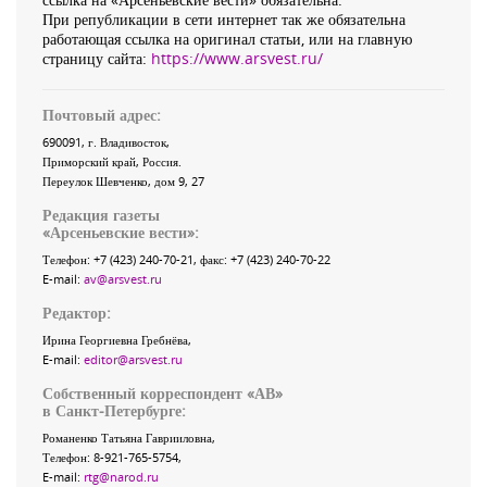
При републикации в сети интернет так же обязательна
работающая ссылка на оригинал статьи, или на главную
страницу сайта:
https://www.arsvest.ru/
Почтовый адрес:
690091
, г.
Владивосток
,
Приморский край
,
Россия
.
Переулок Шевченко
, дом 9, 27
Редакция газеты
«
Арсеньевские вести
»:
Телефон:
+7 (423) 240-70-21
, факс:
+7 (423) 240-70-22
E-mail:
av@arsvest.ru
Редактор:
Ирина Георгиевна Гребнёва,
E-mail:
editor@arsvest.ru
Собственный корреспондент «АВ»
в Санкт-Петербурге:
Романенко Татьяна Гаврииловна,
Телефон: 8-921-765-5754,
E-mail:
rtg@narod.ru