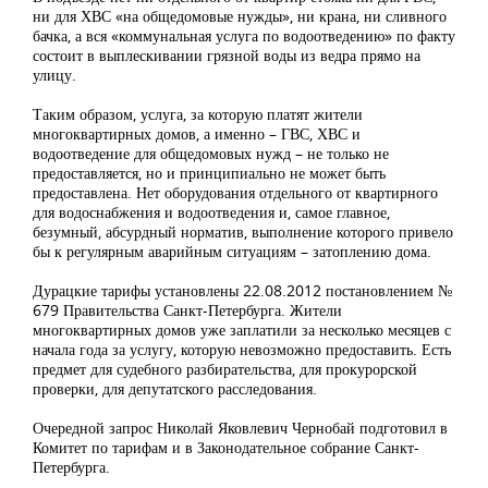
ни для ХВС «на общедомовые нужды», ни крана, ни сливного
бачка, а вся «коммунальная услуга по водоотведению» по факту
состоит в выплескивании грязной воды из ведра прямо на
улицу.
Таким образом, услуга, за которую платят жители
многоквартирных домов, а именно – ГВС, ХВС и
водоотведение для общедомовых нужд – не только не
предоставляется, но и принципиально не может быть
предоставлена. Нет оборудования отдельного от квартирного
для водоснабжения и водоотведения и, самое главное,
безумный, абсурдный норматив, выполнение которого привело
бы к регулярным аварийным ситуациям – затоплению дома.
Дурацкие тарифы установлены 22.08.2012 постановлением №
679 Правительства Санкт-Петербурга. Жители
многоквартирных домов уже заплатили за несколько месяцев с
начала года за услугу, которую невозможно предоставить. Есть
предмет для судебного разбирательства, для прокурорской
проверки, для депутатского расследования.
Очередной запрос Николай Яковлевич Чернобай подготовил в
Комитет по тарифам и в Законодательное собрание Санкт-
Петербурга.