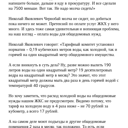
напишете больше, дальше я иду в прокуратуру. И все сделали
на 7500 меньше. Вот так. Не надо молча сидеть!»
Николай Яковлевич Чернобай молча не сидит, но добиться
пока ничего не может. Претензий по оплате услуг ЖКХ у него
много. И здесь тоже самая удивительная и вопиющая проблема,
на наш взгляд – оплата воды для общедомовых нужд.
Николай Яковлевич говорит: «Тарифный комитет установил
норматив – 0,19 кубических метров воды, как холодной, так и
горячей на один квадратный метр общедомового имущества.
А если вникнуть в суть дела? Ну, разве можно вылить 190
литров воды на один квадратный метр? 19 десятилитровых
ведра на квадратный метр в месяц? Это значит, что этот
квадратный метр должны мыть два раза в день горячей водой с
температурой 40 градусов.
Но хочу заметить, что расход холодной воды на общедомовые
нужды нашим ЖКС не предусмотрен. Видимо потому, что
тариф на холодную воду в 4 раза ниже – не 70 рублей за
кубометр, а всего 17 рублей.
А на самом деле моют подъезды и другие общедомовые
помещения 2 раза в месяц, так положено. То есть, если