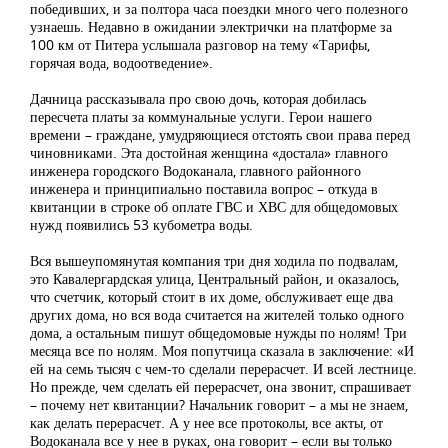
победивших, и за полтора часа поездки много чего полезного
узнаешь. Недавно в ожидании электрички на платформе за
100 км от Питера услышала разговор на тему «Тарифы,
горячая вода, водоотведение».
Дачница рассказывала про свою дочь, которая добилась
пересчета платы за коммунальные услуги. Герои нашего
времени – граждане, умудряющиеся отстоять свои права перед
чиновниками. Эта достойная женщина «достала» главного
инженера городского Водоканала, главного районного
инженера и принципиально поставила вопрос – откуда в
квитанции в строке об оплате ГВС и ХВС для общедомовых
нужд появились 53 кубометра воды.
Вся вышеупомянутая компания три дня ходила по подвалам,
это Кавалергардская улица, Центральный район, и оказалось,
что счетчик, который стоит в их доме, обслуживает еще два
других дома, но вся вода считается на жителей только одного
дома, а остальным пишут общедомовые нужды по нолям! Три
месяца все по нолям. Моя попутчица сказала в заключение: «И
ей на семь тысяч с чем-то сделали перерасчет. И всей лестнице.
Но прежде, чем сделать ей перерасчет, она звонит, спрашивает
– почему нет квитанции? Начальник говорит – а мы не знаем,
как делать перерасчет. А у нее все протоколы, все акты, от
Водоканала все у нее в руках, она говорит – если вы только