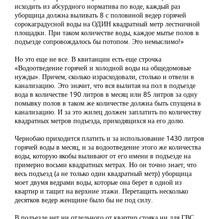
исходить из абсурдного норматива по воде, каждый раз
уборщица должна выливать 8 с половиной ведер горячей
сорокаградусной воды на ОДИН квадратный метр лестничной
площадки. При таком количестве воды, каждое мытье полов в
подъезде сопровождалось бы потопом. Это немыслимо!»
Но это еще не все. В квитанции есть еще строчка
«Водоотведение горячей и холодной воды на общедомовые
нужды». Причем, сколько израсходовали, столько и отвели в
канализацию. Это значит, что вся вылитая на пол в подъезде
вода в количестве 190 литров в месяц или 85 литров за одну
помывку полов в таком же количестве должна быть спущена в
канализацию. И за это жилец должен заплатить по количеству
квадратных метров подъезда, приходящихся на его долю.
Чернобаю приходится платить и за использование 1430 литров
горячей воды в месяц, и за водоотведение этого же количества
воды, которую якобы выливают от его имени в подъезде на
примерно восьми квадратных метрах. Но он точно знает, что
весь подъезд (а не только один квадратный метр) уборщица
моет двумя ведрами воды, которые она берет в одной из
квартир и тащит на верхние этажи. Перетащить несколько
десятков ведер женщине было бы не под силу.
В подъезде нет ни отдельного от квартир стояка ни для ГВС,