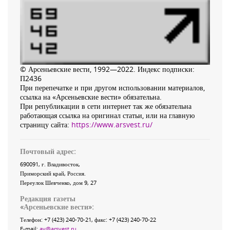
© Арсеньевские вести, 1992—2022. Индекс подписки:
П2436
При перепечатке и при другом использовании материалов,
ссылка на «Арсеньевские вести» обязательна.
При републикации в сети интернет так же обязательна
работающая ссылка на оригинал статьи, или на главную
страницу сайта:
https://www.arsvest.ru/
Почтовый адрес:
690091
, г.
Владивосток
,
Приморский край
,
Россия
.
Переулок Шевченко
, дом 9, 27
Редакция газеты
«
Арсеньевские вести
»:
Телефон:
+7 (423) 240-70-21
, факс:
+7 (423) 240-70-22
E-mail:
av@arsvest.ru