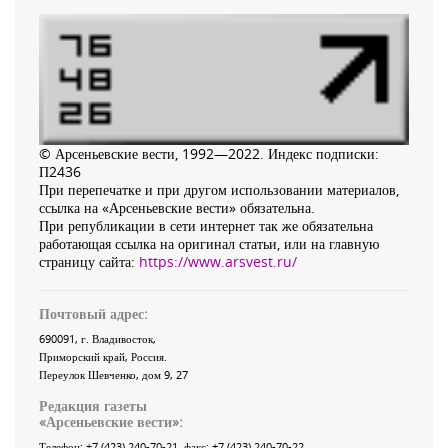
© Арсеньевские вести, 1992—2022. Индекс подписки:
П2436
При перепечатке и при другом использовании материалов,
ссылка на «Арсеньевские вести» обязательна.
При републикации в сети интернет так же обязательна
работающая ссылка на оригинал статьи, или на главную
страницу сайта:
https://www.arsvest.ru/
Почтовый адрес:
690091
, г.
Владивосток
,
Приморский край
,
Россия
.
Переулок Шевченко
, дом 9, 27
Редакция газеты
«
Арсеньевские вести
»:
Телефон:
+7 (423) 240-70-21
, факс:
+7 (423) 240-70-22