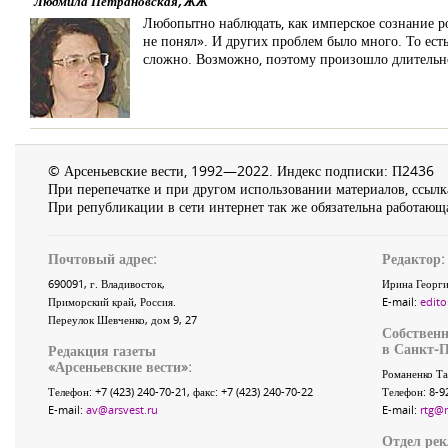
Людмила Петрановская, ЖЖ
Любопытно наблюдать, как имперское сознание ро
не понял». И других проблем было много. То есть
сложно. Возможно, поэтому произошло длительно
© Арсеньевские вести, 1992—2022. Индекс подписки: П2436
При перепечатке и при другом использовании материалов, ссылка
При републикации в сети интернет так же обязательна работающа
Почтовый адрес:
Редактор:
690091
, г.
Владивосток
,
Ирина Георги
Приморский край
,
Россия
.
E-mail:
edito
Переулок Шевченко
, дом 9, 27
Собственн
в Санкт-П
Редакция газеты
«
Арсеньевские вести
»:
Романенко Та
Телефон:
+7 (423) 240-70-21
, факс:
+7 (423) 240-70-22
Телефон: 8-9
E-mail:
av@arsvest.ru
E-mail:
rtg@
Отдел ре