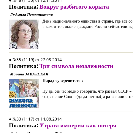
● №46 (1130) от 12.11.2014
Политика:
Вокруг разбитого корыта
Людмила Петрановская
День национального единства в стране, где все с
в каком-то смысле граждане России сейчас едины,
● №35 (1119) от 27.08.2014
Политика:
Три символа незалежности
Марина ЗАВАДСКАЯ.
Парад суверенитетов
Ну да, сейчас модно говорить, что развал СССР – 
сохранение Союза (да-да-нет-да), а развалили ег
● №33 (1117) от 14.08.2014
Политика:
Утрата империи как потеря