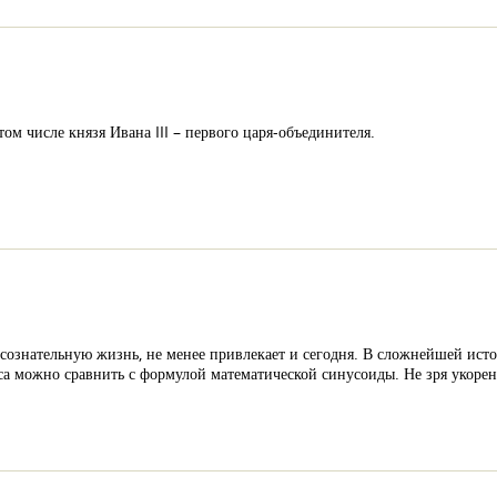
том числе князя Ивана III – первого царя-объединителя.
сознательную жизнь, не менее привлекает и сегодня. В сложнейшей исто
сса можно сравнить с формулой математической синусоиды. Не зря укоре