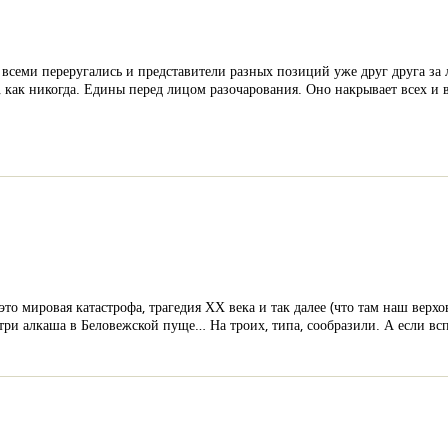
о всеми переругались и представители разных позиций уже друг друга за 
 как никогда. Едины перед лицом разочарования. Оно накрывает всех и в
это мировая катастрофа, трагедия ХХ века и так далее (что там наш верх
о три алкаша в Беловежской пуще… На троих, типа, сообразили. А если в