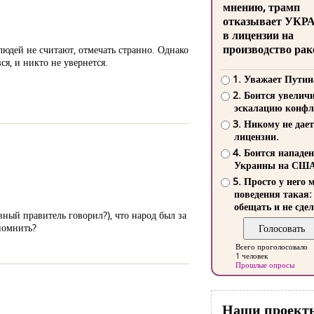
мнению, трамп
отказывает УКР
в лицензии на
производство рак
людей не считают, отмечать странно. Однако
ся, и никто не увернется.
1. Уважает Путин
2. Боится увелич
эскалацию конфл
3. Никому не дает
лицензии.
4. Боится нападе
Украины на СШ
5. Просто у него 
поведения такая:
обещать и не сдел
овный правитель говорил?), что народ был за
спомнить?
Всего проголосовало
1 человек
Прошлые опросы
Наши проект