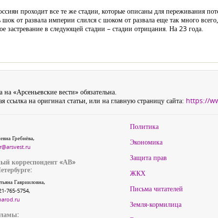
ссиян проходит все те же стадии, которые описаны для переживания пот
 шок от развала империи слился с шоком от развала еще так много всего,
е застревание в следующей стадии – стадии отрицания. На 23 года.
 на «Арсеньевские вести» обязательна.
я ссылка на оригинал статьи, или на главную страницу сайта:
https://w
Политика
евна Гребнёва,
Экономика
r@arsvest.ru
Защита прав
ый корреспондент «АВ»
етербурге:
ЖКХ
тьяна Гаврииловна,
Письма читателей
21-765-5754,
narod.ru
Земля-кормилица
кламы: