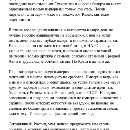
последние высказывания Лукашенко и опросы белорусов несут
однозначный посыл имперцам: только суньтесь. Песни
партизан, алая заря – мало не покажется. Казахстан тоже
ощетинился.
В плане возвращения влияния и авторитета в мире дела не
лучше: Россию вышвырнули из восьмерки, с ней не хотят
иметь дела, она все глубже входит в положение страны-изгоя,
Европа спешно снимается с газовой иглы, в НАТО рванули
уже и те, кто раньше не хотел, и остаются «новой великой
империи» только дружба с самыми слабыми странами Средней
Азии и удушающие объятия Китая. Но Крым наш, это да.
План возродить великую империю на основании одних только
мечтаний и понтов почему-то не сработал. Империи ведь, как
к ним ни относиться, имеют шансы на успех только пока несут
другим народам новые технологии и социальные идеи: так
было хоть с Римом, хоть с Британией, хоть с СССР. На одном
завоевании и подавлении получаются не империи, а нашествия
саранчи, после которых остаются не акведуки, не школы, не
законы, не больницы и не заводы, а просто выжженная земля,
глад и мор. И очереди за гуманитарной помощью.
Сегодняшней России, увы, нечего предложить тем своим
соседям, в которых она заинтересована. Нет у нее ни для