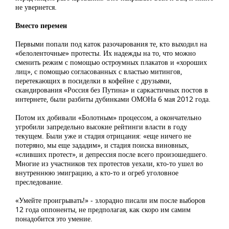
не увернется.
Вместо перемен
Первыми попали под каток разочарования те, кто выходил на
«белоленточные» протесты. Их надежды на то, что можно
сменить режим с помощью остроумных плакатов и «хороших
лиц», с помощью согласованных с властью митингов,
перетекающих в посиделки в кофейне с друзьями,
скандирования «Россия без Путина» и саркастичных постов в
интернете, были разбиты дубинками ОМОНа 6 мая 2012 года.
Потом их добивали «Болотным» процессом, а окончательно
угробили запредельно высокие рейтинги власти в году
текущем. Были уже и стадия отрицания: «еще ничего не
потеряно, мы еще зададим», и стадия поиска виновных,
«сливших протест», и депрессия после всего произошедшего.
Многие из участников тех протестов уехали, кто-то ушел во
внутреннюю эмиграцию, а кто-то и огреб уголовное
преследование.
«Умейте проигрывать!» - злорадно писали им после выборов
12 года оппоненты, не предполагая, как скоро им самим
понадобится это умение.