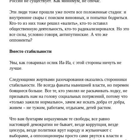
России не существует. Как минимум, не сейчас.
Эти люди тоже прошли уже почти все положенные стадии: и
внутренние свары с поиском виновных, и попытки бодриться.
Кто-то из них тоже решил «валить», кто-то оставил
общественную деятельность, кто-то радикализировался. Но это
все силы, условно говоря, антипутинские. А что же
оппоненты?
Вместо стабильности
Увы, как говаривал ослик Иа-Иа, с этой стороны ничуть не
лучше.
Следующими жертвами разочарования оказались сторонники
стабильности. Не всегда фанаты нынешней власти, но перемен
боящиеся больше. Все те, кто умолял не раскачивать лодку, не
призывать нам на голову социальных потрясений, потому что
«только зажили нормально», зачем же искать добра от добра,
живем – не тужим, работаем, отдыхаем, детей растим.
Что вам бунтарям неразумным те свободы, все равно
настоящей демократии не бывает, везде коррупция, везде
цензура, везде политики врут народу и жульничают с
выборами, а оппозиционеры просто сами рвутся к власти и