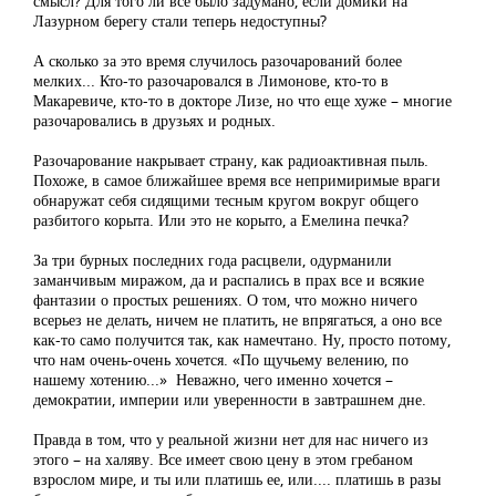
смысл? Для того ли все было задумано, если домики на
Лазурном берегу стали теперь недоступны?
А сколько за это время случилось разочарований более
мелких... Кто-то разочаровался в Лимонове, кто-то в
Макаревиче, кто-то в докторе Лизе, но что еще хуже – многие
разочаровались в друзьях и родных.
Разочарование накрывает страну, как радиоактивная пыль.
Похоже, в самое ближайшее время все непримиримые враги
обнаружат себя сидящими тесным кругом вокруг общего
разбитого корыта. Или это не корыто, а Емелина печка?
За три бурных последних года расцвели, одурманили
заманчивым миражом, да и распались в прах все и всякие
фантазии о простых решениях. О том, что можно ничего
всерьез не делать, ничем не платить, не впрягаться, а оно все
как-то само получится так, как намечтано. Ну, просто потому,
что нам очень-очень хочется. «По щучьему велению, по
нашему хотению...» Неважно, чего именно хочется –
демократии, империи или уверенности в завтрашнем дне.
Правда в том, что у реальной жизни нет для нас ничего из
этого – на халяву. Все имеет свою цену в этом гребаном
взрослом мире, и ты или платишь ее, или.... платишь в разы