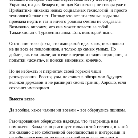
Украины, ни для Беларуси, ни для Казахстана, не говоря уже о
Прибалтике, никаких новых социальных технологий, и просто
технологий тоже нет. Потому что все эти тучные годы она
проедала нефть и газ и ничего ровным счетом не создавала.
Возможно, впрочем, что она может повести за собой
Таджикистан с Туркменистаном. Есть некоторый шанс.
Осознание того факта, что имперской идее каюк, пока дошло
не до всех ее поклонников, а только до самых умных. Но
дойдет, так или иначе, хотя еще впереди и стадия отрицания, и
попытки «дожать», и поиски виновных, конечно.
Но не избежать и патриотам своей горькой чаши
разочарования. Россия, увы, не станет в обозримом будущем
великой державой и не расширит своих границ. Хорошо, если
сохранит имеющиеся.
Вместо всего
Да вообще, какое чаяние ни возьми – все обернулись пшиком.
Разочарованием обернулись надежды, что «заграница нам
поможет» - Запад явно реагирует только в той степени, в какой
это связано с его собственной безопасностью и интересами, и
не собирается решать за россиян проблему «как сменить в