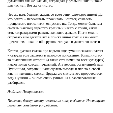
думающих так же, как мы, сограждан у реальной жизни тоже
для нас нет. Вот же свинство.
Что же нам, бедным, делать со всем этим разочарованием? Да
что делать – переживать, проживать. Злиться, сожалеть,
прощаться с иллюзиями, отпускать их. Тогда, может быть, мы
сможем наконец перестать грезить и начать с этими, какие
есть, согражданами решать, как жить дальше. Иначе можно
скоротать еще десяток лет в поиске виноватых и взаимных
претензиях, пока не обнаружим, что уже и делить-то нечего.
Кстати, русская сказка про корыто еще гуманно заканчивается
– старуха возвращается в исходное положение. Большинство-
то аналогичных историй (а такие есть почти во всех культурах)
имеют конец совсем печальный. А в версии, оставленной нам
Пушкиным, сохранен шанс сделать выводы и что-то в своей
жизни изменить самим. Предлагаю считать это пророчеством,
ведь Пушкин – он был очень умный. И в разочарованиях
разбирался.
Людмила Петрановская.
Психолог, блогер, автор нескольких книг, создатель Института
развития семейного устройства.