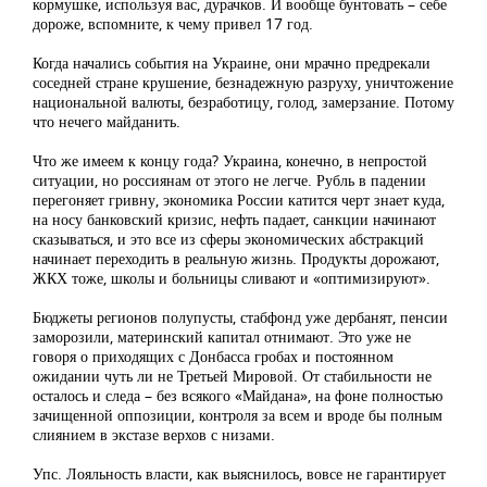
кормушке, используя вас, дурачков. И вообще бунтовать – себе
дороже, вспомните, к чему привел 17 год.
Когда начались события на Украине, они мрачно предрекали
соседней стране крушение, безнадежную разруху, уничтожение
национальной валюты, безработицу, голод, замерзание. Потому
что нечего майданить.
Что же имеем к концу года? Украина, конечно, в непростой
ситуации, но россиянам от этого не легче. Рубль в падении
перегоняет гривну, экономика России катится черт знает куда,
на носу банковский кризис, нефть падает, санкции начинают
сказываться, и это все из сферы экономических абстракций
начинает переходить в реальную жизнь. Продукты дорожают,
ЖКХ тоже, школы и больницы сливают и «оптимизируют».
Бюджеты регионов полупусты, стабфонд уже дербанят, пенсии
заморозили, материнский капитал отнимают. Это уже не
говоря о приходящих с Донбасса гробах и постоянном
ожидании чуть ли не Третьей Мировой. От стабильности не
осталось и следа – без всякого «Майдана», на фоне полностью
зачищенной оппозиции, контроля за всем и вроде бы полным
слиянием в экстазе верхов с низами.
Упс. Лояльность власти, как выяснилось, вовсе не гарантирует