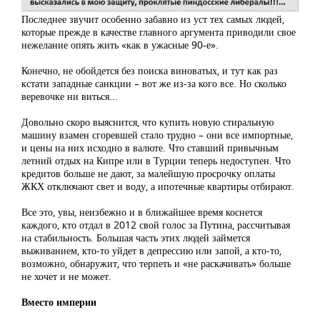
Последнее звучит особенно забавно из уст тех самых людей,
которые прежде в качестве главного аргумента приводили свое
нежелание опять жить «как в ужасные 90-е».
Конечно, не обойдется без поиска виноватых, и тут как раз
кстати западные санкции – вот же из-за кого все. Но сколько
веревочке ни виться...
Довольно скоро выяснится, что купить новую стиральную
машину взамен сгоревшей стало трудно – они все импортные,
и цены на них исходно в валюте. Что ставший привычным
летний отдых на Кипре или в Турции теперь недоступен. Что
кредитов больше не дают, за малейшую просрочку оплаты
ЖКХ отключают свет и воду, а ипотечные квартиры отбирают.
Все это, увы, неизбежно и в ближайшее время коснется
каждого, кто отдал в 2012 свой голос за Путина, рассчитывая
на стабильность. Большая часть этих людей займется
выживанием, кто-то уйдет в депрессию или запой, а кто-то,
возможно, обнаружит, что терпеть и «не раскачивать» больше
не хочет и не может.
Вместо империи