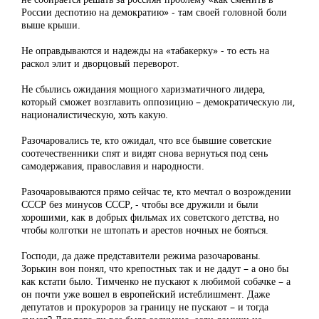
России деспотию на демократию» - там своей головной боли
выше крыши.
Не оправдываются и надежды на «табакерку» - то есть на
раскол элит и дворцовый переворот.
Не сбылись ожидания мощного харизматичного лидера,
который сможет возглавить оппозицию – демократическую ли,
националистическую, хоть какую.
Разочаровались те, кто ожидал, что все бывшие советские
соотечественники спят и видят снова вернуться под сень
самодержавия, православия и народности.
Разочаровываются прямо сейчас те, кто мечтал о возрождении
СССР без минусов СССР, - чтобы все дружили и были
хорошими, как в добрых фильмах их советского детства, но
чтобы колготки не штопать и арестов ночных не бояться.
Господи, да даже представители режима разочарованы.
Зорькин вон понял, что крепостных так и не дадут – а оно бы
как кстати было. Тимченко не пускают к любимой собачке – а
он почти уже вошел в европейский истеблишмент. Даже
депутатов и прокуроров за границу не пускают – и тогда