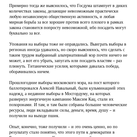
Примерно тогда же выяснилось, что Госдума штампует в диких
количествах законы, делающие невозможным практически
любую независимую общественную активность, и любая
мирная борьба за все хорошее против всего плохого в рамках
закона становится попросту невозможной, ибо посадить могут
буквально за все.
Упования на выборы тоже не оправдались. Выиграть выборы в
регионах иногда удавалось, но скоро выяснялось, что сделать с
таким трудом выбранный альтернативный мэр почти ничего не
может, а вот его убрать, запугать или посадить властям – раз
плюнуть. Титанические усилия, которыми давалась победа,
оборачивались ничем.
Прошлогодние выборы московского мэра, на пост которого
баллотировался Алексей Навальный, были кульминацией этих
надежд, а недавние выборы в Мосгордуму, на которых
развернул энергичную кампанию Максим Кац, стали их
похоронами. И там, и там были собраны большие человеческие
ресурсы, люди вкладывали силы, деньги, время, душу – и
получили на выходе пшик.
Опыт, конечно, тоже получили – и это очень ценно, но по
результату стало понятно, что этого пути к демократии в