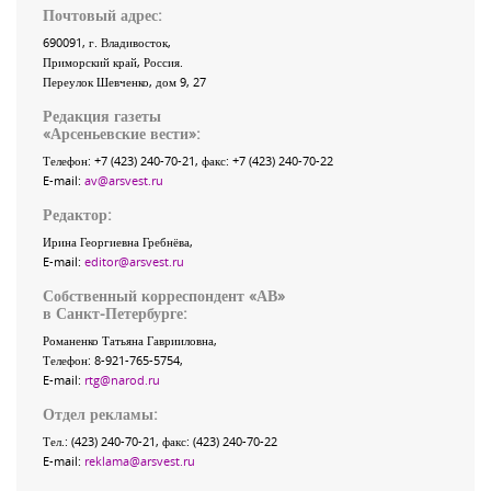
Почтовый адрес:
690091
, г.
Владивосток
,
Приморский край
,
Россия
.
Переулок Шевченко
, дом 9, 27
Редакция газеты
«
Арсеньевские вести
»:
Телефон:
+7 (423) 240-70-21
, факс:
+7 (423) 240-70-22
E-mail:
av@arsvest.ru
Редактор:
Ирина Георгиевна Гребнёва,
E-mail:
editor@arsvest.ru
Собственный корреспондент «АВ»
в Санкт-Петербурге:
Романенко Татьяна Гаврииловна,
Телефон: 8-921-765-5754,
E-mail:
rtg@narod.ru
Отдел рекламы:
Тел.: (423) 240-70-21, факс: (423) 240-70-22
E-mail:
reklama@arsvest.ru