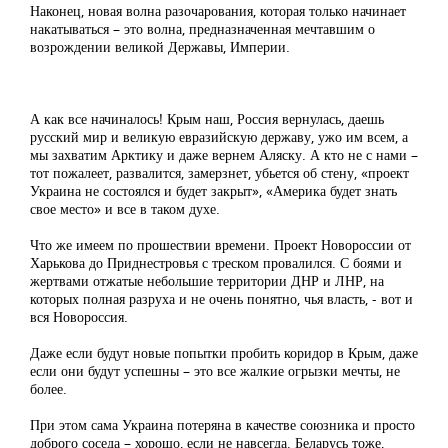
Наконец, новая волна разочарования, которая только начинает
накатываться – это волна, предназначенная мечтавшим о
возрождении великой Державы, Империи.
А как все начиналось! Крым наш, Россия вернулась, даешь
русский мир и великую евразийскую державу, ужо им всем, а
мы захватим Арктику и даже вернем Аляску. А кто не с нами –
тот пожалеет, развалится, замерзнет, убьется об стену, «проект
Украина не состоялся и будет закрыт», «Америка будет знать
свое место» и все в таком духе.
Что же имеем по прошествии времени. Проект Новороссии от
Харькова до Приднестровья с треском провалился. С боями и
жертвами отжатые небольшие территории ДНР и ЛНР, на
которых полная разруха и не очень понятно, чья власть, - вот и
вся Новороссия.
Даже если будут новые попытки пробить коридор в Крым, даже
если они будут успешны – это все жалкие огрызки мечты, не
более.
При этом сама Украина потеряна в качестве союзника и просто
доброго соседа – хорошо, если не навсегда. Беларусь тоже,