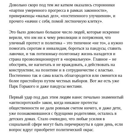
Довольно скоро под тем же катком оказались сторонники
«партии умеренного прогресса в рамках законности»,
приверженцы «малых дел», «постепенного улучшения», и
прочего «начни с себя, помой лестничную клетку».
Это было довольно большое число людей, которые искренне
верили, что им ни к чему революции и потрясения, что
уличный протест и политика – это типичное «не то», а нужно
помогать сиротам и инвалидам, бороться за пандусы, ставить
лавочки, и так потихоньку-полегоньку жизнь наладится и
страна проэволюционирует в «нормальную». Главное – не
обострять, не нагнетать и не враждовать, а действовать на
конструктиве, на позитиве и в сотрудничестве с властью.
Постепенно так и сама власть облагородится или сменится на
более пристойную путем честных выборов. Вот же есть уже
Парк Горького и даже пандусы местами.
Первый удар под дых этим людям нанес печально знаменитый
«антисиротский» закон, когда никакие протесты
общественности не дали ровным счетом ничего, и даже дети,
уже познакомившиеся с будущими родителями, остались в
детских домах. Стало очевидно, что любые усилия в
социальной сфере могут быть перечеркнуты в один день, если
вопрос вдруг приобретет политический окрас.