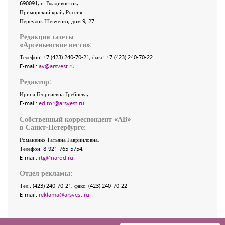
690091
, г.
Владивосток
,
Приморский край
,
Россия
.
Переулок Шевченко
, дом 9, 27
Редакция газеты
«
Арсеньевские вести
»:
Телефон:
+7 (423) 240-70-21
, факс:
+7 (423) 240-70-22
E-mail:
av@arsvest.ru
Редактор:
Ирина Георгиевна Гребнёва,
E-mail:
editor@arsvest.ru
Собственный корреспондент «АВ»
в Санкт-Петербурге:
Романенко Татьяна Гаврииловна,
Телефон: 8-921-765-5754,
E-mail:
rtg@narod.ru
Отдел рекламы:
Тел.: (423) 240-70-21, факс: (423) 240-70-22
E-mail:
reklama@arsvest.ru