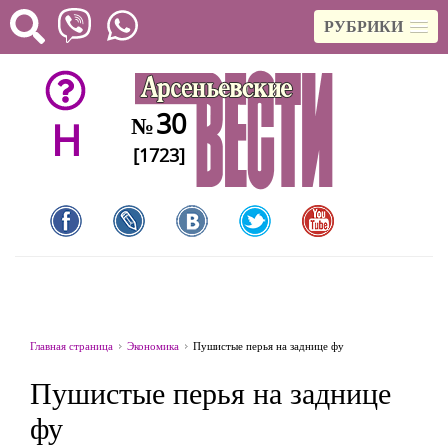
РУБРИКИ
30
№
H
[1723]
Главная страница
Экономика
Пушистые перья на заднице фу
Пушистые перья на заднице
фу