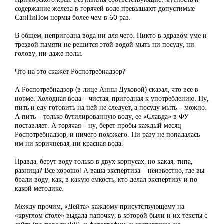
содержание железа в горячей воде превышают допустимые
СанПиНом нормы более чем в 60 раз.
В общем, непригодна вода ни для чего. Никто в здравом уме и
трезвой памяти не решится этой водой мыть ни посуду, ни
голову, ни даже полы.
Что на это скажет Роспотребнадзор?
А Роспотребнадзор (в лице Анны Духовой) сказал, что все в
норме. Холодная вода – чистая, пригодная к употреблению. Ну,
пить и еду готовить на ней не следует, а посуду мыть – можно.
А пить – только бутилированную воду, ее «Славда» в ФУ
поставляет. А горячая – ну, берет пробы каждый месяц
Роспотребнадзор, и ничего похожего. Ни разу не попадалась
им ни коричневая, ни красная вода.
Правда, берут воду только в двух корпусах, но какая, типа,
разница? Все хорошо! А ваша экспертиза – неизвестно, где вы
брали воду, как, в какую емкость, кто делал экспертизу и по
какой методике.
Между прочим, «Дейта» каждому присутствующему на
«круглом столе» выдала папочку, в которой были и их тексты с