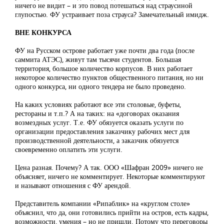
ничего не видит – и это повод потешаться над страусиной
глупостью. ФУ устраивает поза страуса? Замечательный имидж.
ВНЕ КОНКУРСА
ФУ на Русском острове работает уже почти два года (после
саммита АТЭС), живут там тысячи студентов. Большая
территория, большое количество корпусов. В них работает
некоторое количество пунктов общественного питания, но ни
одного конкурса, ни одного тендера не было проведено.
На каких условиях работают все эти столовые, буфеты,
рестораны и т.п.? А на таких: на «договорах оказания
возмездных услуг. Т.е. ФУ обязуется оказать услуги по
организации предоставления заказчику рабочих мест для
производственной деятельности, а заказчик обязуется
своевременно оплатить эти услуги.
Цена разная. Почему? А так. ООО «Шафран 2009» ничего не
объясняет, ничего не комментирует. Некоторые комментируют
и называют отношения с ФУ арендой.
Представитель компании «Рипаблик» на «круглом столе»
объяснил, что да, они готовились прийти на остров, есть кадры,
возможности, умения – но не пришли. Потому что переговоры