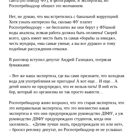
сайта (по поводу ФУ), и фотографии, и экспертизы, но
Роспотребнадзор обошел это молчанием.
Нет, не думаю, что мы встретились с банальной коррупцией.
Хотя узнать интересно бы, сколько ФУ платит
Роспотребнадзору – не бесплатно же они берут у ФУшной
воды анализы, всякая работа должна быть оплачена! Скорей
всего, здесь имеет место быть та самая «борьбы за имидж»,
честь мундира, «мы самые умные, а вы все дураки» и тому
подобные рассуждения-отмазки.
В разговор вступил депутат Андрей Галицких, потрясая
бумажками:
– Вот же ваша экспертиза, где вы сами признаете, что холодная
вода для употребления не пригодна! А вот еще… И еще… А
детей никто не предупредил, что ее нельзя пить! В ней есть
бор, который из организма не так просто вывести…
Роспотребнадзор живо возразил, что это старая экспертиза, что
это неправильная экспертиза, что это неизвестно какая
экспертиза и что они предупреждали руководство ДВФУ, а уж
руководство ДВФУ предупреждало студентов, когда они
заселялись… «Детям лучше знать, предупреждали их или нет»,
– бросил реплику депутат, но Роспотребнадзор ее не услышал.