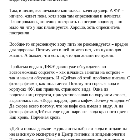
Там, в песне, все печально кончилось: кочегар умер. А ФУ –
ничего, живет пока, хотя вода там опресненная и нечистая.
Планировалось, конечно, построить на остров водовод – но
мало ли что у нас планируется. Хорошо, хоть опреснитель
построили.
Вообще-то опресненную воду пить не рекомендуется – вредно
для здоровья. Потому что в ней ничего нет, что нужно для
жизни. А бывает, что есть то, что для жизни не нужно.
Проблема воды в ДВФУ давно уже обсуждается во
всевозможных соцсетях – как начались занятия на острове –
так и начали обсуждать. И «Дейта» об этой проблеме писала. С
фотографиями, как полагается. Потому что горячая вода в
корпусах ФУ, как правило, странного вида. Одна из
родительниц студента, присутствовавшая на «круглом столе»,
выразилась так: «Вода, пардон, цвета кофе». Почему «пардон»?
Да скорее всего потому, что не кофе она имела в виду. А на
фотографиях «Дейты» еще один вариант: вода красного цвета.
Как кровь. Порченая кровь.
«Дейта пошла дальше: журналисты набрали воды и отдали на
независимую экспертизу в Центр гигиены и эпидемиологии
Приморского края. Результаты соответствующие: мутность и