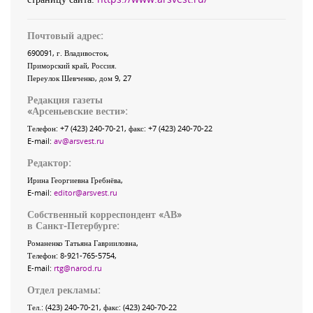
Почтовый адрес:
690091
, г.
Владивосток
,
Приморский край
,
Россия
.
Переулок Шевченко
, дом 9, 27
Редакция газеты
«
Арсеньевские вести
»:
Телефон:
+7 (423) 240-70-21
, факс:
+7 (423) 240-70-22
E-mail:
av@arsvest.ru
Редактор:
Ирина Георгиевна Гребнёва,
E-mail:
editor@arsvest.ru
Собственный корреспондент «АВ»
в Санкт-Петербурге:
Романенко Татьяна Гаврииловна,
Телефон: 8-921-765-5754,
E-mail:
rtg@narod.ru
Отдел рекламы:
Тел.: (423) 240-70-21, факс: (423) 240-70-22