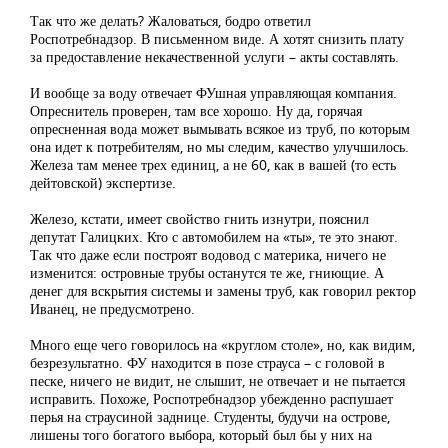
Так что же делать? Жаловаться, бодро ответил
Роспотребнадзор. В письменном виде. А хотят снизить плату
за предоставление некачественной услуги – акты составлять.
И вообще за воду отвечает ФУшная управляющая компания.
Опреснитель проверен, там все хорошо. Ну да, горячая
опресненная вода может вымывать всякое из труб, по которым
она идет к потребителям, но мы следим, качество улучшилось.
Железа там менее трех единиц, а не 60, как в вашей (то есть
дейтовской) экспертизе.
Железо, кстати, имеет свойство гнить изнутри, пояснил
депутат Галицких. Кто с автомобилем на «ты», те это знают.
Так что даже если построят водовод с материка, ничего не
изменится: островные трубы останутся те же, гниющие. А
денег для вскрытия системы и замены труб, как говорил ректор
Иванец, не предусмотрено.
Много еще чего говорилось на «круглом столе», но, как видим,
безрезультатно. ФУ находится в позе страуса – с головой в
песке, ничего не видит, не слышит, не отвечает и не пытается
исправить. Похоже, Роспотребнадзор убежденно распушает
перья на страусиной заднице. Студенты, будучи на острове,
лишены того богатого выбора, который был бы у них на