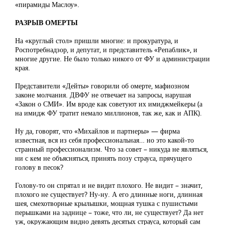
«пирамиды Маслоу».
РАЗРЫВ ОМЕРТЫ
На «круглый стол» пришли многие: и прокуратура, и
Роспотребнадзор, и депутат, и представитель «Репаблик», и
многие другие. Не было только никого от ФУ и администрации
края.
Представители «Дейты» говорили об омерте, мафиозном
законе молчания. ДВФУ не отвечает на запросы, нарушая
«Закон о СМИ». Им вроде как советуют их имиджмейкеры (а
на имидж ФУ тратит немало миллионов, так же, как и АПК).
Ну да, говорят, что «Михайлов и партнеры» — фирма
известная, вся из себя профессиональная… но это какой-то
странный профессионализм. Что за совет – никуда не являться,
ни с кем не объясняться, принять позу страуса, прячущего
голову в песок?
Голову-то он спрятал и не видит плохого. Не видит – значит,
плохого не существует? Ну-ну. А его длинные ноги, длинная
шея, смехотворные крылышки, мощная тушка с пушистыми
перышками на заднице – тоже, что ли, не существует? Да нет
уж, окружающим видно девять десятых страуса, который сам