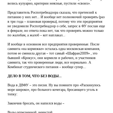
велись кулуарно, критерии неясные, пустили «своих».
Представитель Роспотребнадзора сказала, что претензий к
питанию у них нет… И вообще нет полномочий проверять (раз
в три года – плановая проверка), потому что эти предприятия
не уведомили Роспотребнадзор о себе, запрос в ФУ послан еще
в феврале, но ответа пока нет, так что проверять можно только
по жалобам, а жалоб – кот наплакал…
И вообще в основном все предприятия проверенные. После
саммита «на кормежке» осталась одна московская компания,
потом ее сменила другая – тот самый «Шафран2009» , это
бывший «Крокус», они кормили и рабочих, и участников
саммита, так что проверенные люди, все нормально. А
Комбинат студенческого питания – вообще супер…
ДЕЛО В ТОМ, ЧТО БЕЗ ВОДЫ…
Вода в ДВФУ – это песня. Ну вы помните про «Раскинулось
море широко», про больного кочегара, бросающего уголь в
топку:
Закончив бросать, он напился воды –
Воды опресненной, нечистой…