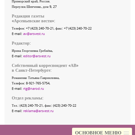
Приморский край
,
Россия
.
Переулок Шевченко
, дом 9, 27
Редакция газеты
«
Арсеньевские вести
»:
Телефон:
+7 (423) 240-70-21
, факс:
+7 (423) 240-70-22
E-mail:
av@arsvest.ru
Редактор:
Ирина Георгиевна Гребнёва,
E-mail:
editor@arsvest.ru
Собственный корреспондент «АВ»
в Санкт-Петербурге:
Романенко Татьяна Гаврииловна,
Телефон: 8-921-765-5754,
E-mail:
rtg@narod.ru
Отдел рекламы:
Тел.: (423) 240-70-21, факс: (423) 240-70-22
E-mail:
reklama@arsvest.ru
ОСНОВНОЕ МЕНЮ