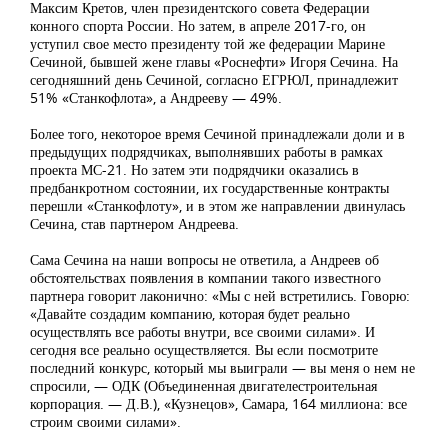
Максим Кретов, член президентского совета Федерации
конного спорта России. Но затем, в апреле 2017-го, он
уступил свое место президенту той же федерации Марине
Сечиной, бывшей жене главы «Роснефти» Игоря Сечина. На
сегодняшний день Сечиной, согласно ЕГРЮЛ, принадлежит
51% «Станкофлота», а Андрееву — 49%.
Более того, некоторое время Сечиной принадлежали доли и в
предыдущих подрядчиках, выполнявших работы в рамках
проекта МС-21. Но затем эти подрядчики оказались в
предбанкротном состоянии, их государственные контракты
перешли «Станкофлоту», и в этом же направлении двинулась
Сечина, став партнером Андреева.
Сама Сечина на наши вопросы не ответила, а Андреев об
обстоятельствах появления в компании такого известного
партнера говорит лаконично: «Мы с ней встретились. Говорю:
«Давайте создадим компанию, которая будет реально
осуществлять все работы внутри, все своими силами». И
сегодня все реально осуществляется. Вы если посмотрите
последний конкурс, который мы выиграли — вы меня о нем не
спросили, — ОДК (Объединенная двигателестроительная
корпорация. — Д.В.), «Кузнецов», Самара, 164 миллиона: все
строим своими силами».