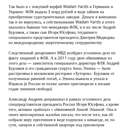
Так было и с покупкой верфей Wadan Yards в Германии и
Украине. ФЛК выдала 3 млрд рублей в виде займов на
приобретение судостроительных заводов. Деньги в компанию
так и не вернулись, а собственниками Wadan Yards в итоге
оказались бывшие топ-менеджеры ФЛК, и в их числе Андрей
Бурлаков, а также сын Игоря Юсуфова, тогдашнего
специального представителя президента Дмитрия Медведева
по международному энергетическому сотрудничеству.
Следственный департамент МВД возбудил уголовное дело по
факту хищений в ФЛК. А в 2011 году двое обвиняемых из
этого дела — заместитель генерального директора ФЛК Андрей
Бурлаков и его гражданская супруга Анна Эткина — были
расстреляны в московском ресторане «Хуторок». Бурлаков от
полученных ранений погиб, а Эткина выжила и уехала в
Израиль (в России ее позже заочно приговорили к восьми
годам лишения свободы).
Александр Андреев допрашивал в рамках уголовного дела
спецпредставителя президента России Игоря Юсуфова, а кроме
того, активно «работал» с обвиняемой Анной Эткиной. Она в
своих многократных жалобах писала, что после того, как ей
избрали меру пресечения в виде подписки о невыезде, ее, по
сути, заперли в собственной квартире под присмотром