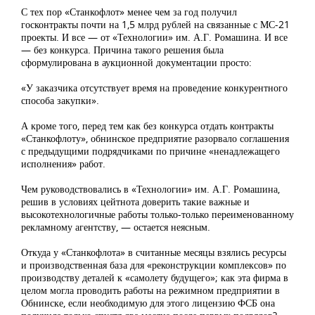
С тех пор «Станкофлот» менее чем за год получил
госконтракты почти на 1,5 млрд рублей на связанные с МС-21
проекты. И все — от «Технологии» им. А.Г. Ромашина. И все
— без конкурса. Причина такого решения была
сформулирована в аукционной документации просто:
«У заказчика отсутствует время на проведение конкурентного
способа закупки».
А кроме того, перед тем как без конкурса отдать контракты
«Станкофлоту», обнинское предприятие разорвало соглашения
с предыдущими подрядчиками по причине «ненадлежащего
исполнения» работ.
Чем руководствовались в «Технологии» им. А.Г. Ромашина,
решив в условиях цейтнота доверить такие важные и
высокотехнологичные работы только-только переименованному
рекламному агентству, — остается неясным.
Откуда у «Станкофлота» в считанные месяцы взялись ресурсы
и производственная база для «реконструкции комплексов» по
производству деталей к «самолету будущего»; как эта фирма в
целом могла проводить работы на режимном предприятии в
Обнинске, если необходимую для этого лицензию ФСБ она