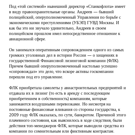
Под «той системой» нынешний директор «Станкофлота» имеет
в виду правоохранительные органы. Андреев — бывший
полицейский, оперуполномоченный Управления по борьбе с
экономическими преступлениями (УБЭП) ГУВД Москвы. И
как бы это ни звучало удивительно, Андреев в своем
полицейском прошлом имел непосредственное отношение к
авиационной сфере.
Он занимался оперативным сопровождением одного из самых
громких уголовных дел в истории России — о хищениях в
государственной Финансовой лизинговой компании (ФЛК).
Причем бывший опер­уполномоченный настолько успешно
«сопровождал» это дело, что вскоре активы госкомпании
перешли под его управление.
ФЛК приобретала самолеты у авиастроительных предприятий и
отдавала их в лизинг (то есть в аренду с последующим
приобретением в собственность) компаниям, которые
занимаются воздушными перевозками. Но несмотря на
постоянные финансовые вливания со стороны государства, к
2009 году ФЛК оказалась, по сути, банкротом. Причиной этого
плачевного состояния, как выяснилось в ходе следствия, были
действия топ-менеджеров ФЛК, которые выводили средства из
компании по сомнительным или фиктивным контрактам.