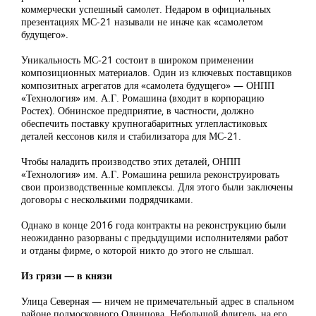
коммерчески успешный самолет. Недаром в официальных
презентациях МС-21 называли не иначе как «самолетом
будущего».
Уникальность МС-21 состоит в широком применении
композиционных материалов. Один из ключевых поставщиков
композитных агрегатов для «самолета будущего» — ОНПП
«Технология» им. А.Г. Ромашина (входит в корпорацию
Ростех). Обнинское предприятие, в частности, должно
обеспечить поставку крупногабаритных углепластиковых
деталей кессонов киля и стабилизатора для МС-21.
Чтобы наладить производство этих деталей, ОНПП
«Технология» им. А.Г. Ромашина решила реконструировать
свои производственные комплексы. Для этого были заключены
договоры с несколькими подрядчиками.
Однако в конце 2016 года контракты на реконструкцию были
неожиданно разорваны с предыдущими исполнителями работ
и отданы фирме, о которой никто до этого не слышал.
Из грязи — в князи
Улица Северная — ничем не примечательный адрес в спальном
районе подмосковного Одинцова. Небольшой флигель, на его