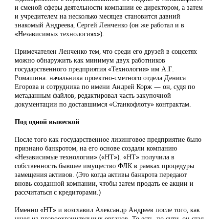
и сменой сферы деятельности компании ее директором, а затем
и учредителем на несколько месяцев становится давний
знакомый Андреева, Сергей Ленченко (он же работал и в
«Независимых технологиях»).
Примечателен Ленченко тем, что среди его друзей в соцсетях
можно обнаружить как минимум двух работников
государственного предприятия «Технология» им А.Г.
Ромашина: начальника проектно-сметного отдела Дениса
Егорова и сотрудника по имени Андрей Корж — он, судя по
метаданным файлов, редактировал часть закупочной
документации по доставшимся «Станкофлоту» контрактам.
Под одной вывеской
После того как государственное лизинговое предприятие было
признано банкротом, на его основе создали компанию
«Независимые технологии» («НТ»). «НТ» получила в
собственность бывшее имущество ФЛК в рамках процедуры
замещения активов. (Это когда активы банкрота передают
вновь созданной компании, чтобы затем продать ее акции и
рассчитаться с кредиторами.)
Именно «НТ» и возглавил Александр Андреев после того, как
ушел из правоохранительных органов. То есть, по сути, он стал