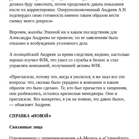
должна буду замолчать, потом продолжить давать показания
после их корректировки. Оперуполномоченный Андреев А.Н.
подтвердил свою готовность именно таким образом вести
съемку моего допроса».
Впрочем, жалобы Эткиной ни к каким последствиям для
Александра Андреева не привели; по ее заявлениям было
отказано в возбуждении уголовного дела.
А полицейский Андреев за время следствия, видимо, настолько
хорошо изучил ФЛК, что ушел со службы в бизнес и стал
управлять компанией, получившей активы ФЛК.
«Пригласили, потому что, когда я уволился, я же знал все эти
вопросы: что, сколько было украдено в компании и каким
образом это было сделано. Те, кто был причастен к хищениям,
они разбежались, остались кризисные менеджеры. Они и
пригласили. Кто конкретно, я уж не помню, это давно было»,
— объясняет Андреев.
СПРАВКА «НОВОЙ»
Связанные лица
Одновременно с переименованием «А-Медиа» в «Станкофлот»