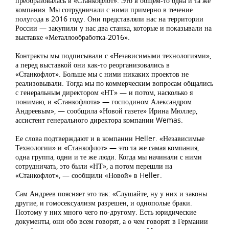
преобразовалась в «Станкофлот». Это в общем-то одна и та же
компания. Мы сотрудничали с ними примерно в течение
полугода в 2016 году. Они представляли нас на территории
России — закупили у нас два станка, которые и показывали на
выставке «Металлообработка-2016».
Контракты мы подписывали с «Независимыми технологиями»,
а перед выставкой они как-то реорганизовались в
«Станкофлот». Больше мы с ними никаких проектов не
реализовывали. Тогда мы по коммерческим вопросам общались
с генеральным директором «НТ» — и потом, насколько я
понимаю, и «Станкофлота» — господином Александром
Андреевым», — сообщила «Новой газете» Ирина Мюллер,
ассистент генерального директора компании Wemas.
Ее слова подтверждают и в компании Heller. «Независимые
Технологии» и «Станкофлот» — это та же самая компания,
одна группа, одни и те же люди. Когда мы начинали с ними
сотрудничать, это были «НТ», а потом перешли на
«Станкофлот», — сообщили «Новой» в Heller.
Сам Андреев поясняет это так: «Слушайте, ну у них и законы
другие, и гомосексуализм разрешен, и однополые браки.
Поэтому у них много чего по-другому. Есть юридические
документы, они обо всем говорят, а о чем говорят в Германии