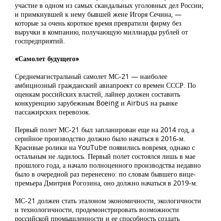
участие в одном из самых скандальных уголовных дел России;
и примкнувшей к нему бывшей жене Игоря Сечина, —
которые за очень короткое время превратили фирму без
выручки в компанию, получающую миллиарды рублей от
госпредприятий.
«Самолет будущего»
Среднемагистральный самолет МС-21 — наиболее
амбициозный гражданский авиапроект со времен СССР. По
оценкам российских властей, лайнер должен составить
конкуренцию зарубежным Boeing и Airbus на рынке
пассажирских перевозок.
Первый полет МС-21 был запланирован еще на 2014 год, а
серийное производство должно было начаться в 2016-м.
Красивые ролики на YouTube появились вовремя, однако с
остальным не ладилось. Первый полет состоялся лишь в мае
прошлого года, а начало полноценного производства недавно
было в очередной раз перенесено: по словам бывшего вице-
премьера Дмитрия Рогозина, оно должно начаться в 2019-м.
МС-21 должен стать эталоном экономичности, экологичности
и технологичности, продемонстрировать возможности
российской промышленности и ее способность создать