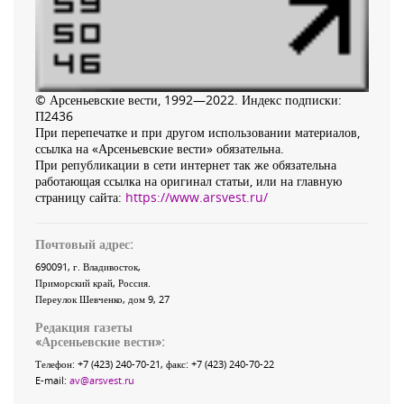
© Арсеньевские вести, 1992—2022. Индекс подписки:
П2436
При перепечатке и при другом использовании материалов,
ссылка на «Арсеньевские вести» обязательна.
При републикации в сети интернет так же обязательна
работающая ссылка на оригинал статьи, или на главную
страницу сайта:
https://www.arsvest.ru/
Почтовый адрес:
690091
, г.
Владивосток
,
Приморский край
,
Россия
.
Переулок Шевченко
, дом 9, 27
Редакция газеты
«
Арсеньевские вести
»:
Телефон:
+7 (423) 240-70-21
, факс:
+7 (423) 240-70-22
E-mail:
av@arsvest.ru