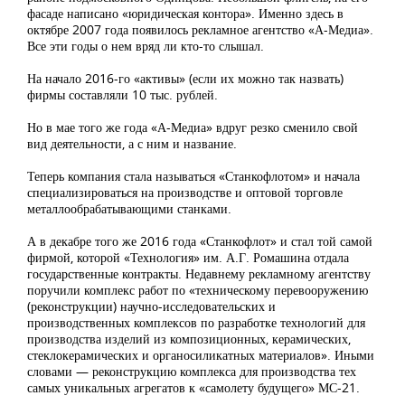
фасаде написано «юридическая контора». Именно здесь в
октябре 2007 года появилось рекламное агентство «А-Медиа».
Все эти годы о нем вряд ли кто-то слышал.
На начало 2016-го «активы» (если их можно так назвать)
фирмы составляли 10 тыс. рублей.
Но в мае того же года «А-Медиа» вдруг резко сменило свой
вид деятельности, а с ним и название.
Теперь компания стала называться «Станкофлотом» и начала
специализироваться на производстве и оптовой торговле
металлообрабатывающими станками.
А в декабре того же 2016 года «Станкофлот» и стал той самой
фирмой, которой «Технология» им. А.Г. Ромашина отдала
государственные контракты. Недавнему рекламному агентству
поручили комплекс работ по «техническому перевооружению
(реконструкции) научно-исследовательских и
производственных комплексов по разработке технологий для
производства изделий из композиционных, керамических,
стеклокерамических и органосиликатных материалов». Иными
словами — реконструкцию комплекса для производства тех
самых уникальных агрегатов к «самолету будущего» МС-21.