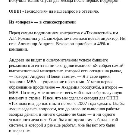
получила только спустя два месяца после первых подрядов?
ОНПП «Технология» на наш запрос не ответило.
Из «оперов» — в станкостроители
Перед самым подписанием контрактов с «Технологией» им.
А.Г. Ромашина у «Станкофлота» появился новый директор. Им
стал Александр Андреев. Вскоре он приобрел и 49% в
компании.
Андреев не видит в ошеломительном успехе бывшего
рекламного агентства ничего удивительного. «Я собрал самый
высококлассный менеджмент, который есть сегодня на рынке,
— говорит Андреев «Новой газете». — Я в свое время
закончил MBA — управление проектами. У меня первое
образование профильное — Академия госслужбы, а второе —
MBA. Поэтому мне позволяет весь мой опыт собрать лучшую
команду в стране. И все, что мы сделали сегодня для ОНПП
«Технология», до нас никто не мог с 2007 года сделать. Вы бы
лучше задались вопросом, кто до этого не выполнял работы:
забирал деньги, и ничего сделано не было — и ни одного
уголовного дела нет. Если бы я по-прежнему работал в той
системе, в которой я раньше работал, мне бы вот это было
интересно».