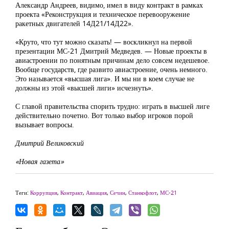
Александр Андреев, видимо, имел в виду контракт в рамках
проекта «Реконструкция и техническое перевооружение
ракетных двигателей 14Д21/14Д22».
«Круто, что тут можно сказать! — воскликнул на первой
презентации МС-21 Дмитрий Медведев. — Новые проекты в
авиастроении по понятным причинам дело совсем недешевое.
Вообще государств, где развито авиастроение, очень немного.
Это называется «высшая лига». И мы ни в коем случае не
должны из этой «высшей лиги» исчезнуть».
С главой правительства спорить трудно: играть в высшей лиге
действительно почетно. Вот только выбор игроков порой
вызывает вопросы.
Дмитрий Великовский
«Новая газета»
Теги:
Коррупция
,
Контракт
,
Авиация
,
Сечин
,
Станкофлот
,
МС-21