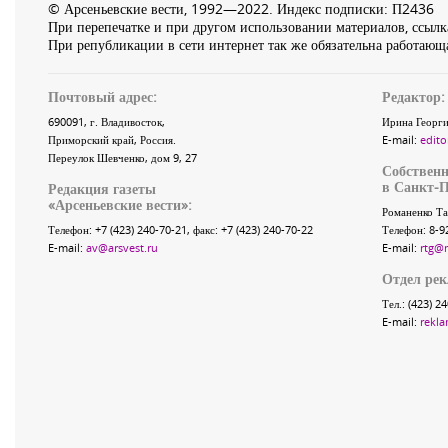
© Арсеньевские вести, 1992—2022. Индекс подписки: П2436
При перепечатке и при другом использовании материалов, ссылка
При републикации в сети интернет так же обязательна работающа
Почтовый адрес:
Редактор:
690091
, г.
Владивосток
,
Ирина Георги
Приморский край
,
Россия
.
E-mail:
edito
Переулок Шевченко
, дом 9, 27
Собственн
в Санкт-П
Редакция газеты
«
Арсеньевские вести
»:
Романенко Та
Телефон:
+7 (423) 240-70-21
, факс:
+7 (423) 240-70-22
Телефон: 8-9
E-mail:
av@arsvest.ru
E-mail:
rtg@
Отдел ре
Тел.: (423) 2
E-mail:
rekla