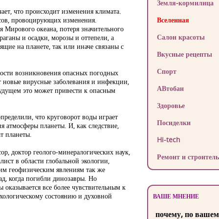
Земля-кормилица
ает, что происходит изменения климата.
ссов, провоцирующих изменения.
Вселенная
я Мирового океана, потеря значительного
Салон красоты
раганы и осадки, морозы и оттепели, а
ящие на планете, так или иначе связаны с
Вкусные рецепты
Спорт
ности возникновения опасных погодных
т новые вирусные заболевания и инфекции,
АВтобан
удущем это может привести к опасным
Здоровье
пределили, что круговорот воды играет
Посиделки
я атмосферы планеты. И, как следствие,
т планеты.
Hi-tech
р, доктор геолого-минералогических наук,
Ремонт и строитель
лист в области глобальной экологии,
им геофизическим явлениям так же
д, когда погибли динозавры. Но
 оказывается все более чувствительным к
сихологическому состоянию и духовной
ВАШЕ МНЕНИЕ
почему, по вашем