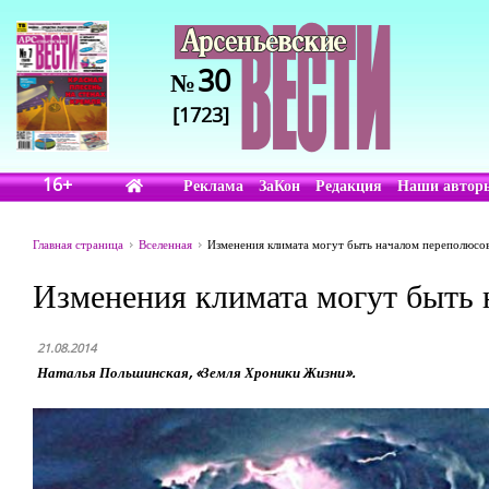
30
№
[1723]
16+
Реклама
ЗаКон
Редакция
Наши автор
Главная страница
Вселенная
Изменения климата могут быть началом переполюсов
Изменения климата могут быть 
21.08.2014
Наталья Польшинская, «Земля Хроники Жизни».