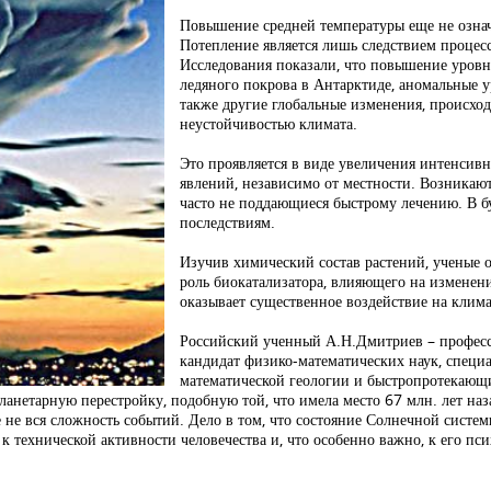
Повышение средней температуры еще не означ
Потепление является лишь следствием проце
Исследования показали, что повышение уровн
ледяного покрова в Антарктиде, аномальные у
также другие глобальные изменения, происход
неустойчивостью климата.
Это проявляется в виде увеличения интенсив
явлений, независимо от местности. Возникаю
часто не поддающиеся быстрому лечению. В б
последствиям.
Изучив химический состав растений, ученые о
роль биокатализатора, влияющего на изменени
оказывает существенное воздействие на клима
Российский ученный А.Н.Дмитриев – профессо
кандидат физико-математических наук, специа
математической геологии и быстропротекающ
нетарную перестройку, подобную той, что имела место 67 млн. лет наза
е вся сложность событий. Дело в том, что состояние Солнечной системы
 к технической активности человечества и, что особенно важно, к его п