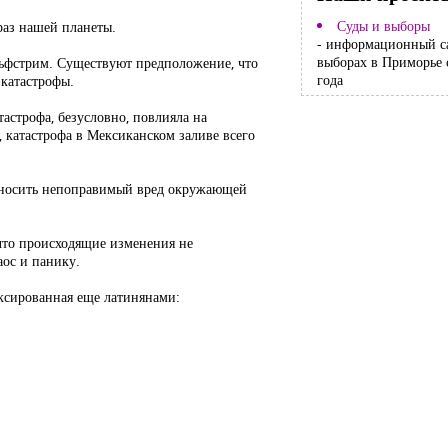
Суды и выборы
раз нашей планеты.
- информационный с
выборах в Приморье 
льфстрим. Существуют предположение, что
года
 катастрофы.
астрофа, безусловно, повлияла на
, катастрофа в Мексиканском заливе всего
наносить непоправимый вред окружающей
что происходящие изменения не
аос и панику.
иксированная еще латинянами: