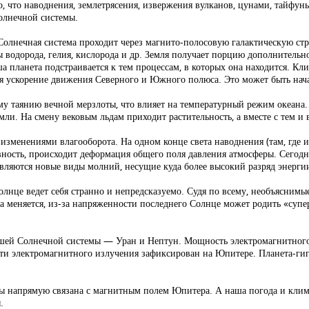
, что наводнения, землетрясения, извержения вулканов, цунами, тайфун
Солнечной системы.
 Солнечная система проходит через магнито-полосовую галактическую с
 водорода, гелия, кислорода и др. Земля получает порцию дополнительн
а планета подстраивается к тем процессам, в которых она находится. К
ся ускорение движения Северного и Южного полюса. Это может быть на
 таянию вечной мерзлоты, что влияет на температурный режим океана. 
ли. На смену вековым льдам приходит растительность, а вместе с тем и 
зменениями влагооборота. На одном конце света наводнения (там, где их
ивность, происходит деформация общего поля давления атмосферы. Сегодн
ляются новые виды молний, несущие куда более высокий разряд энерги
лнце ведет себя странно и непредсказуемо. Судя по всему, необъяснимы
а меняется, из-за напряженности последнего Солнце может родить «супе
шей Солнечной системы — Уран и Нептун. Мощность электромагнитного 
ости электромагнитного излучения зафиксирован на Юпитере. Планета-г
ты напрямую связана с магнитным полем Юпитера. А наша погода и клим
.