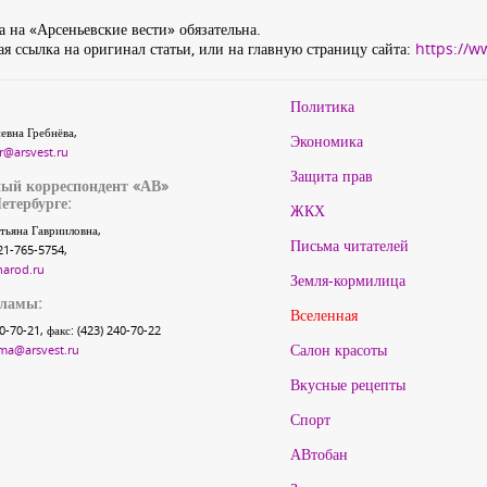
 на «Арсеньевские вести» обязательна.
я ссылка на оригинал статьи, или на главную страницу сайта:
https://w
Политика
евна Гребнёва,
Экономика
r@arsvest.ru
Защита прав
ый корреспондент «АВ»
етербурге:
ЖКХ
тьяна Гаврииловна,
Письма читателей
21-765-5754,
narod.ru
Земля-кормилица
кламы:
Вселенная
40-70-21, факс: (423) 240-70-22
Салон красоты
ma@arsvest.ru
Вкусные рецепты
Спорт
АВтобан