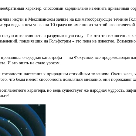
 необратимый характер, способный кардинально изменить привычный об
разлива нефти в Мексиканском заливе на климатообразующее течение Го
атура воды в нем упала на 10 градусов именно из-за этой экологической
некую интенсивность и разрушающую силу. Так что эта техногенная кат
изменений, повлиявших на Гольфстрим – это пока не известно. Возможно
оре произошла очередная катастрофа — на Фокусиме, все продолжающая 
ете. И это опять не стало уроком.
ии готовности населения к природным стихийным явлениям. Очень жаль, 
го, что беды имеют способность появляться внезапно, они порождают х
всепланетного характера, но ведь существует же народная мудрость, заф
льсе!