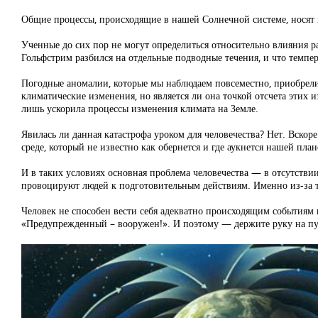
Общие процессы, происходящие в нашей Солнечной системе, носят
Ученные до сих пор не могут определиться относительно влияния 
Гольфстрим разбился на отдельные подводные течения, и что темпер
Погодные аномалии, которые мы наблюдаем повсеместно, приобрели 
климатические изменения, но является ли она точкой отсчета этих 
лишь ускорила процессы изменения климата на Земле.
Явилась ли данная катастрофа уроком для человечества? Нет. Вск
среде, который не известно как обернется и где аукнется нашей план
И в таких условиях основная проблема человечества — в отсутств
провоцируют людей к подготовительным действиям. Именно из-за то
Человек не способен вести себя адекватно происходящим событиям 
«Предупрежденный – вооружен!». И поэтому — держите руку на пу