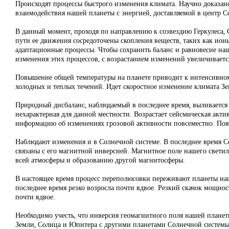
Происходят процессы быстрого изменения климата. Научно доказано
взаимодействия нашей планеты с энергией, доставляемой в центр 
В данный момент, проходя по направлению к созвездию Геркулеса,
пути ее движения сосредоточены скопления веществ, таких как ионы
адаптационные процессы. Чтобы сохранить баланс и равновесие наш
изменения этих процессов, с возрастанием изменений увеличивает
Повышение общей температуры на планете приводит к интенсивному
холодных и теплых течений. Идет скоростное изменение климата Зем
Природный дисбаланс, наблюдаемый в последнее время, выливается и
нехарактерная для данной местности. Возрастает сейсмическая акт
информацию об изменениях грозовой активности повсеместно. Появ
Наблюдают изменения и в Солнечной системе. В последнее время Со
связаны с его магнитной инверсией. Магнитное поле нашего светил
всей атмосферы и образованию другой магнитосферы.
В настоящее время процесс переполюсовки переживают планеты на
последнее время резко возросла почти вдвое. Резкий скачок мощн
почти вдвое.
Необходимо учесть, что инверсия геомагнитного поля нашей плане
Земли, Солнца и Юпитера с другими планетами Солнечной системы