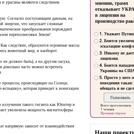
ы и ураганы являются следствием
мнению, трамп
отказывает УКР
в лицензии на
трую. Согласно поступающим данным, на
производство рак
ой энергии, что запускает сложные
лиматические преобразования порождают
1. Уважает Путин
чалом переполюсовки Земли!
2. Боится увелич
Как следствие, образуются огромные массы
эскалацию конфл
весь животный мир, и наоборот.
3. Никому не дает
лицензии.
 не должно быть), а на другом-засуха,
4. Боится нападе
я довольно часто можно встретить
Украины на СШ
и.
5. Просто у него 
е процессы, происходящие на Солнце,
поведения такая:
р-вспышку», которая приведет к ионизации
обещать и не сдел
излучения такого гиганта как Юпитер в
Всего проголосовало
игант увеличила мощность магнитосферы
1 человек
Прошлые опросы
ат напрямую зависит от взаимодействия
Наши проект