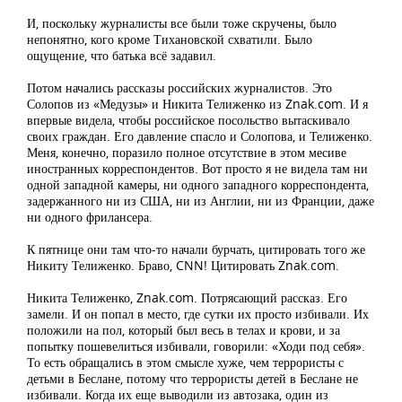
И, поскольку журналисты все были тоже скручены, было
непонятно, кого кроме Тихановской схватили. Было
ощущение, что батька всё задавил.
Потом начались рассказы российских журналистов. Это
Солопов из «Медузы» и Никита Телиженко из Znak.com. И я
впервые видела, чтобы российское посольство вытаскивало
своих граждан. Его давление спасло и Солопова, и Телиженко.
Меня, конечно, поразило полное отсутствие в этом месиве
иностранных корреспондентов. Вот просто я не видела там ни
одной западной камеры, ни одного западного корреспондента,
задержанного ни из США, ни из Англии, ни из Франции, даже
ни одного фрилансера.
К пятнице они там что-то начали бурчать, цитировать того же
Никиту Телиженко. Браво, CNN! Цитировать Znak.com.
Никита Телиженко, Znak.com. Потрясающий рассказ. Его
замели. И он попал в место, где сутки их просто избивали. Их
положили на пол, который был весь в телах и крови, и за
попытку пошевелиться избивали, говорили: «Ходи под себя».
То есть обращались в этом смысле хуже, чем террористы с
детьми в Беслане, потому что террористы детей в Беслане не
избивали. Когда их еще выводили из автозака, один из