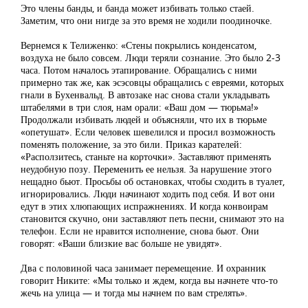
Это члены банды, и банда может избивать только стаей.
Заметим, что они нигде за это время не ходили поодиночке.
Вернемся к Телиженко: «Стены покрылись конденсатом,
воздуха не было совсем. Люди теряли сознание. Это было 2-3
часа. Потом началось этапирование. Обращались с ними
примерно так же, как эсэсовцы обращались с евреями, которых
гнали в Бухенвальд. В автозаке нас снова стали укладывать
штабелями в три слоя, нам орали: «Ваш дом — тюрьма!»
Продолжали избивать людей и объясняли, что их в тюрьме
«опетушат». Если человек шевелился и просил возможность
поменять положение, за это били. Приказ карателей:
«Расползитесь, станьте на корточки». Заставляют применять
неудобную позу. Переменить ее нельзя. За нарушение этого
нещадно бьют. Просьбы об остановках, чтобы сходить в туалет,
игнорировались. Люди начинают ходить под себя. И вот они
едут в этих хлюпающих испражнениях. И когда конвоирам
становится скучно, они заставляют петь песни, снимают это на
телефон. Если не нравится исполнение, снова бьют. Они
говорят: «Ваши близкие вас больше не увидят».
Два с половиной часа занимает перемещение. И охранник
говорит Никите: «Мы только и ждем, когда вы начнете что-то
жечь на улица — и тогда мы начнем по вам стрелять».