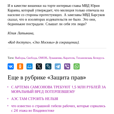
И в качестве вишенки на торте интервью главы МВД Юрия
Караева, который утверждает, что милиция только отвечала на
насилие со стороны протестующих. А замглавы МВД Барсуков
сказал, что в изоляторах издевательств не было. Это они,
бедненькие пострадали. Слышат ли себя эти люди?
Юлия Латынина,
«Код доступа», «Эхо Москвы» (в сокращении).
Теги:
Выборы
,
Свобода
,
ОМОН
,
Лукашенко
,
Каратели
,
Тихановская
,
Белорусь
Еще в рубрике «Защита прав»
С АРТЕМА САМСОНОВА ТРЕБУЮТ 1,5 МЛН РУБЛЕЙ ЗА
МОРАЛЬНЫЙ ВРЕД ПОТЕРПЕВШЕМУ
АЭС ТАМ СТРОИТЬ НЕЛЬЗЯ
что известно о страшной гибели рабочих, которые сорвались
с 24 этажа во Владивостоке