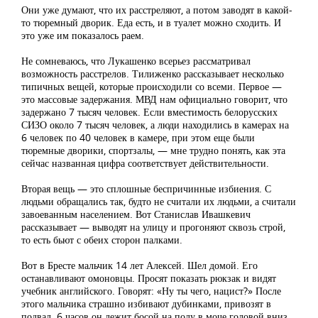
Они уже думают, что их расстреляют, а потом заводят в какой-
то тюремный дворик. Еда есть, и в туалет можно сходить. И
это уже им показалось раем.
Не сомневаюсь, что Лукашенко всерьез рассматривал
возможность расстрелов. Тилиженко рассказывает несколько
типичных вещей, которые происходили со всеми. Первое —
это массовые задержания. МВД нам официально говорит, что
задержано 7 тысяч человек. Если вместимость белорусских
СИЗО около 7 тысяч человек, а люди находились в камерах на
6 человек по 40 человек в камере, при этом еще были
тюремные дворики, спортзалы, — мне трудно понять, как эта
сейчас названная цифра соответствует действительности.
Вторая вещь — это сплошные беспричинные избиения. С
людьми обращались так, будто не считали их людьми, а считали
завоеванным населением. Вот Станислав Ивашкевич
рассказывает — выводят на улицу и прогоняют сквозь строй,
то есть бьют с обеих сторон палками.
Вот в Бресте мальчик 14 лет Алексей. Шел домой. Его
останавливают омоновцы. Просят показать рюкзак и видят
учебник английского. Говорят: «Ну ты чего, нацист?» После
этого мальчика страшно избивают дубинками, привозят в
подвал. 6 часов он лежит босой на полу в моче головой вниз.