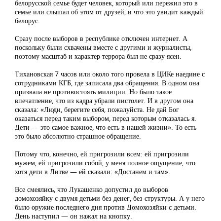
белорусской семье будет человек, который или пережил это в
семье или слышал об этом от друзей, и что это увидит каждый
белорус.
Сразу после выборов в республике отключен интернет. А
поскольку были схвачены вместе с другими и журналисты,
поэтому масштаб и характер террора был не сразу ясен.
Тихановская 7 часов или около того провела в ЦИКе наедине с
сотрудниками КГБ, где записала два обращения. В одном она
призвала не противостоять милиции. Но было такое
впечатление, что из кадра убрали пистолет. И в другом она
сказала: «Люди, берегите себя, пожалуйста. Не дай Бог
оказаться перед таким выбором, перед которым отказалась я.
Дети — это самое важное, что есть в нашей жизни». То есть
это было абсолютно страшное обращение.
Потому что, конечно, ей пригрозили всем: ей пригрозили
мужем, ей пригрозили собой, у меня полное ощущение, что
хотя дети в Литве — ей сказали: «Достанем и там».
Все смеялись, что Лукашенко допустил до выборов
домохозяйку с двумя детьми без денег, без структуры. А у него
было оружие последнего дня против Домохозяйки с детьми.
День наступил — он нажал на кнопку.