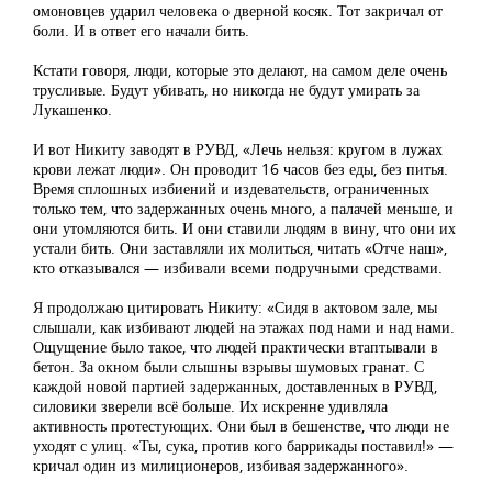
омоновцев ударил человека о дверной косяк. Тот закричал от
боли. И в ответ его начали бить.
Кстати говоря, люди, которые это делают, на самом деле очень
трусливые. Будут убивать, но никогда не будут умирать за
Лукашенко.
И вот Никиту заводят в РУВД, «Лечь нельзя: кругом в лужах
крови лежат люди». Он проводит 16 часов без еды, без питья.
Время сплошных избиений и издевательств, ограниченных
только тем, что задержанных очень много, а палачей меньше, и
они утомляются бить. И они ставили людям в вину, что они их
устали бить. Они заставляли их молиться, читать «Отче наш»,
кто отказывался — избивали всеми подручными средствами.
Я продолжаю цитировать Никиту: «Сидя в актовом зале, мы
слышали, как избивают людей на этажах под нами и над нами.
Ощущение было такое, что людей практически втаптывали в
бетон. За окном были слышны взрывы шумовых гранат. С
каждой новой партией задержанных, доставленных в РУВД,
силовики зверели всё больше. Их искренне удивляла
активность протестующих. Они был в бешенстве, что люди не
уходят с улиц. «Ты, сука, против кого баррикады поставил!» —
кричал один из милиционеров, избивая задержанного».