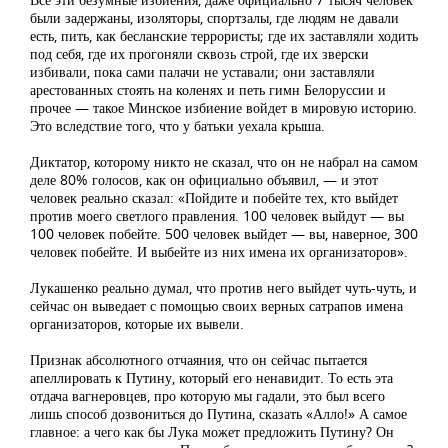
были задержаны, изоляторы, спортзалы, где людям не давали
есть, пить, как бесланские террористы; где их заставляли ходить
под себя, где их прогоняли сквозь строй, где их зверски
избивали, пока сами палачи не уставали; они заставляли
арестованных стоять на коленях и петь гимн Белоруссии и
прочее — такое Минское избиение войдет в мировую историю.
Это вследствие того, что у батьки уехала крыша.
Диктатор, которому никто не сказал, что он не набрал на самом
деле 80% голосов, как он официально объявил, — и этот
человек реально сказал: «Пойдите и побейте тех, кто выйдет
против моего светлого правления. 100 человек выйдут — вы
100 человек побейте. 500 человек выйдет — вы, наверное, 300
человек побейте. И выбейте из них имена их организаторов».
Лукашенко реально думал, что против него выйдет чуть-чуть, и
сейчас он выведает с помощью своих верных сатрапов имена
организаторов, которые их вывели.
Признак абсолютного отчаяния, что он сейчас пытается
апеллировать к Путину, который его ненавидит. То есть эта
отдача вагнеровцев, про которую мы гадали, это был всего
лишь способ дозвониться до Путина, сказать «Алло!» А самое
главное: а чего как бы Лука может предложить Путину? Он