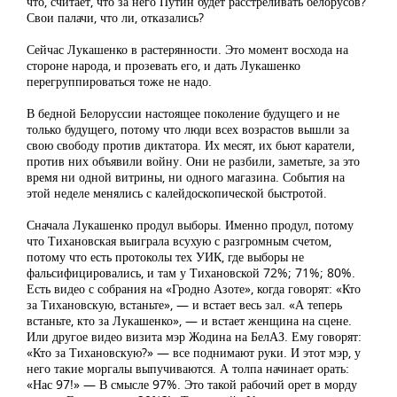
что, считает, что за него Путин будет расстреливать белорусов?
Свои палачи, что ли, отказались?
Сейчас Лукашенко в растерянности. Это момент восхода на
стороне народа, и прозевать его, и дать Лукашенко
перегруппироваться тоже не надо.
В бедной Белоруссии настоящее поколение будущего и не
только будущего, потому что люди всех возрастов вышли за
свою свободу против диктатора. Их месят, их бьют каратели,
против них объявили войну. Они не разбили, заметьте, за это
время ни одной витрины, ни одного магазина. События на
этой неделе менялись с калейдоскопической быстротой.
Сначала Лукашенко продул выборы. Именно продул, потому
что Тихановская выиграла всухую с разгромным счетом,
потому что есть протоколы тех УИК, где выборы не
фальсифицировались, и там у Тихановской 72%; 71%; 80%.
Есть видео с собрания на «Гродно Азоте», когда говорят: «Кто
за Тихановскую, встаньте», — и встает весь зал. «А теперь
встаньте, кто за Лукашенко», — и встает женщина на сцене.
Или другое видео визита мэр Жодина на БелАЗ. Ему говорят:
«Кто за Тихановскую?» — все поднимают руки. И этот мэр, у
него такие моргалы выпучиваются. А толпа начинает орать:
«Нас 97!» — В смысле 97%. Это такой рабочий орет в морду