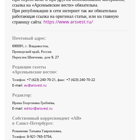
ссылка на «Арсеньевские вести» обязательна.
При републикации в сети интернет так же обязательна
работающая ссылка на оригинал статьи, или на главную
страницу сайта:
https://www.arsvest.ru/
Почтовый адрес:
690091
, г.
Владивосток
,
Приморский край
,
Россия
.
Переулок Шевченко
, дом 9, 27
Редакция газеты
«
Арсеньевские вести
»:
Телефон:
+7 (423) 240-70-21
, факс:
+7 (423) 240-70-22
E-mail:
av@arsvest.ru
Редактор:
Ирина Георгиевна Гребнёва,
E-mail:
editor@arsvest.ru
Собственный корреспондент «АВ»
в Санкт-Петербурге:
Романенко Татьяна Гаврииловна,
Телефон: 8-921-765-5754,