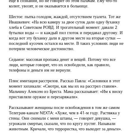
еще в сознании, но не говорит об этом палачам. Ему что-то
колют, увозят, и он оказывается в больнице.
Шестое: пытка голодом, жаждой, отсутствием туалета. Тот же
Ивашкевич: «На всю камеру за двое суток дали одну буханку
хлеба в Советском РОВД. И трогательный момент: давали 2
бутылки воды — и каждый пил глоток и передавал другому. И
когда вот эту буханку дали в другом месте на вторые сутки —
последний кусочек остался на месте. В таких условиях люди не
потеряли человеческое достоинство.
Седьмое: массовая пропажа денег и вещей. Потому что все
люди, которые говорят, что их освободили, как правило,
телефоны и деньги им не вернули.
Плюс имитация расстрелов. Рассказ Павла: «Силовики в этот
момент хихикали: «Смотри, как мы их на расстрел ставим».
Мальчику Алексею из Бреста. Мама рассказывает: «Им к виску
приставляли оружие и перезаряжали».
Рассказывают женщины после освобождения в том же самом
Телеграм-канале NEXTA: «Хуже, чем в 41-м году. Растяжка у
стены. Они снимали с меня штаны, — говорит девушка, —
угрожали смертью, сказали, что по кругу пустят. Называли
животным. Кричали, что террористка, что выходит за деньги».