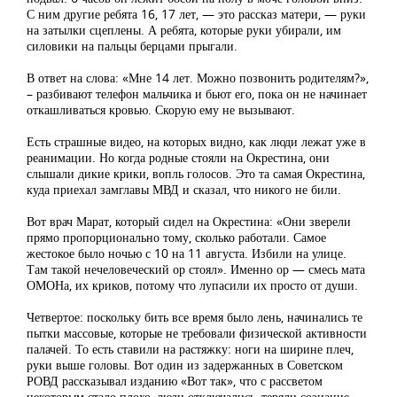
С ним другие ребята 16, 17 лет, — это рассказ матери, — руки
на затылки сцеплены. А ребята, которые руки убирали, им
силовики на пальцы берцами прыгали.
В ответ на слова: «Мне 14 лет. Можно позвонить родителям?»,
– разбивают телефон мальчика и бьют его, пока он не начинает
откашливаться кровью. Скорую ему не вызывают.
Есть страшные видео, на которых видно, как люди лежат уже в
реанимации. Но когда родные стояли на Окрестина, они
слышали дикие крики, вопль голосов. Это та самая Окрестина,
куда приехал замглавы МВД и сказал, что никого не били.
Вот врач Марат, который сидел на Окрестина: «Они зверели
прямо пропорционально тому, сколько работали. Самое
жестокое было ночью с 10 на 11 августа. Избили на улице.
Там такой нечеловеческий ор стоял». Именно ор — смесь мата
ОМОНа, их криков, потому что лупасили их просто от души.
Четвертое: поскольку бить все время было лень, начинались те
пытки массовые, которые не требовали физической активности
палачей. То есть ставили на растяжку: ноги на ширине плеч,
руки выше головы. Вот один из задержанных в Советском
РОВД рассказывал изданию «Вот так», что с рассветом
некоторым стало плохо, люди отключались, теряли сознание.