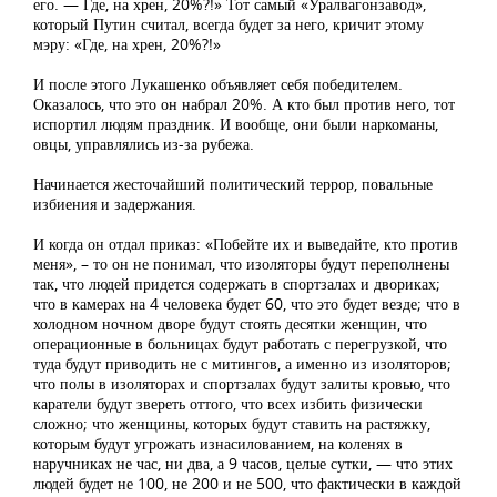
его. — Где, на хрен, 20%?!» Тот самый «Уралвагонзавод»,
который Путин считал, всегда будет за него, кричит этому
мэру: «Где, на хрен, 20%?!»
И после этого Лукашенко объявляет себя победителем.
Оказалось, что это он набрал 20%. А кто был против него, тот
испортил людям праздник. И вообще, они были наркоманы,
овцы, управлялись из-за рубежа.
Начинается жесточайший политический террор, повальные
избиения и задержания.
И когда он отдал приказ: «Побейте их и выведайте, кто против
меня», – то он не понимал, что изоляторы будут переполнены
так, что людей придется содержать в спортзалах и двориках;
что в камерах на 4 человека будет 60, что это будет везде; что в
холодном ночном дворе будут стоять десятки женщин, что
операционные в больницах будут работать с перегрузкой, что
туда будут приводить не с митингов, а именно из изоляторов;
что полы в изоляторах и спортзалах будут залиты кровью, что
каратели будут звереть оттого, что всех избить физически
сложно; что женщины, которых будут ставить на растяжку,
которым будут угрожать изнасилованием, на коленях в
наручниках не час, ни два, а 9 часов, целые сутки, — что этих
людей будет не 100, не 200 и не 500, что фактически в каждой