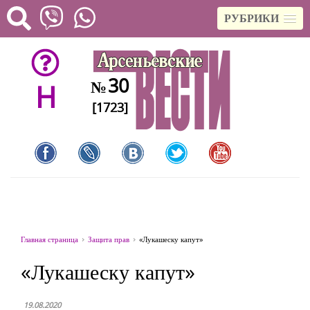
РУБРИКИ
30
№
H
[1723]
Главная страница
Защита прав
«Лукашеску капут»
«Лукашеску капут»
19.08.2020