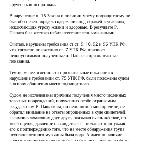
вручена копия протокола.
В нарушение п. 16 Закона о полиции моему подзащитному не
был обеспечен порядок содержания под стражей в условиях,
исключающих угрозу жизни и здоровью. В результате Р.
Пашаев был жестоко избит неустановленными лицами.
Считаю, нарушены требования ст.ст. 9, 10, 92 и 96 УПК РФ,
что, согласно положению ст. 7 УПК РФ, признает
недопустимыми полученные от Пашаева признательные
показания.
Тем не менее, именно эти признательные показания в
нарушение требований ст. 75 УПК РФ, были положены судом
в основу обвинения моего подзащитного.
Судом не исследованы причины получения многочисленных
телесных повреждений, полученных особо охраняемым
государством Р. Пашаевым, по непонятной мне причине, не
обратил внимание на ответы опрошенных в суде свидетелей,
взаимоисключающих друг друга, оказывал очень жёсткое, по
моей оценке, давление на свидетеля Т., полагаю, принуждая
его к подтверждению того, что на месте обнаружения трупа
неустановленного мужчины была вода. А именно наличие
воды в данном месте должно было объяснить, почему на фото