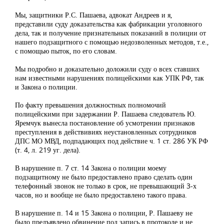
Мы, защитники Р.С. Пашаева, адвокат Андреев и я,
представили суду доказательства как фабрикации уголовного
дела, так и получение признательных показаний в полиции от
нашего подзащитного с помощью недозволенных методов, т.е.,
с помощью пыток, по его словам.
Мы подробно и доказательно доложили суду о всех ставших
нам известными нарушениях полицейскими как УПК РФ, так
и Закона о полиции.
По факту превышения должностных полномочий
полицейскими при задержании Р. Пашаева следователь Ю.
Яремчук вынесла постановление об усмотрении признаков
преступления в действивиях неустановленных сотрудников
ДПС МО МВД, подпадающих под действие ч. 1 ст. 286 УК РФ
(т. 4, л. 219 уг. дела).
В нарушение п. 7 ст. 14 Закона о полиции моему
подзащитному не было предоставлено право сделать один
телефонный звонок не только в срок, не превышающий 3-х
часов, но и вообще не было предоставлено такого права.
В нарушение п. 14 и 15 Закона о полиции, Р. Пашаеву не
было предъявлено обвинение под запись в протоколе и не