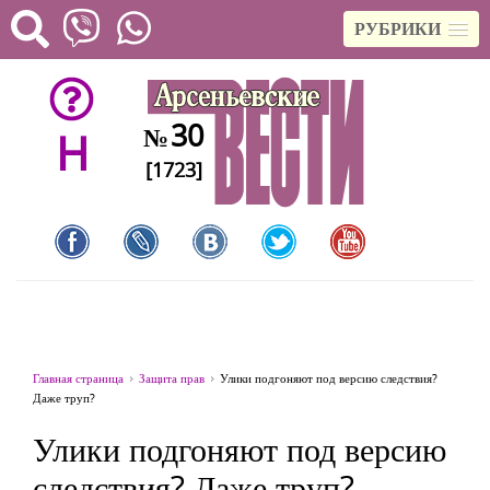
РУБРИКИ
30
№
H
[1723]
Главная страница
Защита прав
Улики подгоняют под версию следствия?
Даже труп?
Улики подгоняют под версию
следствия? Даже труп?