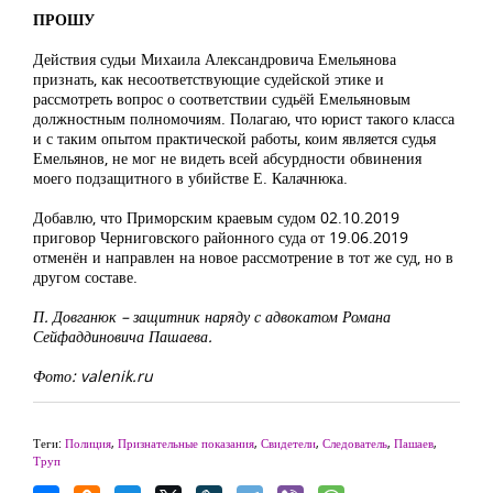
ПРОШУ
Действия судьи Михаила Александровича Емельянова
признать, как несоответствующие судейской этике и
рассмотреть вопрос о соответствии судьёй Емельяновым
должностным полномочиям. Полагаю, что юрист такого класса
и с таким опытом практической работы, коим является судья
Емельянов, не мог не видеть всей абсурдности обвинения
моего подзащитного в убийстве Е. Калачнюка.
Добавлю, что Приморским краевым судом 02.10.2019
приговор Черниговского районного суда от 19.06.2019
отменён и направлен на новое рассмотрение в тот же суд, но в
другом составе.
П. Довганюк – защитник наряду с адвокатом Романа
Сейфаддиновича Пашаева.
Фото: valenik.ru
Теги:
Полиция
,
Признательные показания
,
Свидетели
,
Следователь
,
Пашаев
,
Труп