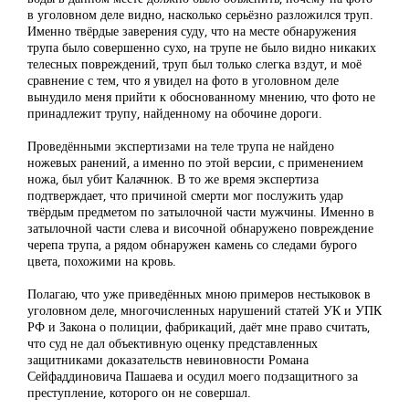
в уголовном деле видно, насколько серьёзно разложился труп.
Именно твёрдые заверения суду, что на месте обнаружения
трупа было совершенно сухо, на трупе не было видно никаких
телесных повреждений, труп был только слегка вздут, и моё
сравнение с тем, что я увидел на фото в уголовном деле
вынудило меня прийти к обоснованному мнению, что фото не
принадлежит трупу, найденному на обочине дороги.
Проведёнными экспертизами на теле трупа не найдено
ножевых ранений, а именно по этой версии, с применением
ножа, был убит Калачнюк. В то же время экспертиза
подтверждает, что причиной смерти мог послужить удар
твёрдым предметом по затылочной части мужчины. Именно в
затылочной части слева и височной обнаружено повреждение
черепа трупа, а рядом обнаружен камень со следами бурого
цвета, похожими на кровь.
Полагаю, что уже приведённых мною примеров нестыковок в
уголовном деле, многочисленных нарушений статей УК и УПК
РФ и Закона о полиции, фабрикаций, даёт мне право считать,
что суд не дал объективную оценку представленных
защитниками доказательств невиновности Романа
Сейфаддиновича Пашаева и осудил моего подзащитного за
преступление, которого он не совершал.