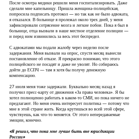
После осмотра медики решили меня госпитализировать. Даже
сделали мне капельницу. Пришла женщина-полицейская,
попросила подписать протокол — но так как не было адвоката,
я отказался. В больнице я пролежал около трех дней, у меня
зафиксировали сотрясение мозга и легкие побои. Пока я был в
больнице, отца вызвали в наше местное отделение полиции —
и перед ним извинились за весь этот беспредел.
С адвокатами мы подали жалобу через неделю после
задержания. Меня вызвали на опрос, спустя месяц вынесли
постановление об отказе. Я прекрасно понимаю, что этого
полицейского не посадят и даже не уволят. Но собираюсь
дойти до ЕСПЧ — там я хотя бы получу денежную
компенсацию.
27 июля меня тоже задержали. Буквально месяц назад я
получил пресс-карту от движения «За права человека». Я бы
хотел полноценно работать в каком-то СМИ, но пока ничего не
предлагают. Но меня очень интересует политика — потому что
мне в этой стране жить. Когда крутишься во всей этой сфере,
чувствуешь, как что-то меняется. От этого непередаваемые
эмоции, конечно.
«Я решил, что пока мне лучше быть вне юрисдикции
России»