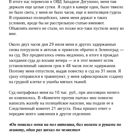
В итоге нас перевезли в ОВД Западное Дегунино, меня там
держали еще целые сутки. Я сидел в камере один, было тяжело:
не было света, у меня не было часов, еще и вентиляция гудела.
Я спрашивал полицейских, зачем меня держат в таких
условиях, вроде бы не расстрельную статью вменяют.
Объяснять ничего не стали, но позже все-таки пустили жену ко
мне.
Около двух часов дня 29 июля меня и других задержанных
снова погрузили в автозак и привезли обратно в Зеленоград —
на суд. Все продвигалось очень медленно, в итоге я прождал
заседания суда до восьми вечера — и в этот момент истек
установленный законом срок в 48 часов после задержания.
Поэтому меня отпустили, выдав повестку в суд на 31 июля. Я
сразу отправился в травмпункт, у меня зафиксировали ссадину
на грудной клетке и ушибы мягких тканей.
Суд оштрафовал меня на 10 тыс. руб., при апелляции ничего
не изменилось. В «Комитете против пыток» мне помогли
написать жалобу на полицейское насилие, мы подали ее в
Следственный комитет 21 августа. Пока пришел ответ о
передаче моего заявления в другое отделение.
«Он повалил меня на пол автозака, бил ногами и руками по
животу, один раз заехал по челюсти»