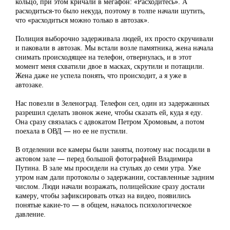
кольцо, при этом кричали в мегафон: «Расходитесь». А
расходиться-то было некуда, поэтому в толпе начали шутить,
что «расходиться можно только в автозак».
Полиция выборочно задерживала людей, их просто скручивали
и паковали в автозак. Мы встали возле памятника, жена начала
снимать происходящее на телефон, отвернулась, и в этот
момент меня схватили двое в масках, скрутили и потащили.
Жена даже не успела понять, что происходит, а я уже в
автозаке.
Нас повезли в Зеленоград. Телефон сел, один из задержанных
разрешил сделать звонок жене, чтобы сказать ей, куда я еду.
Она сразу связалась с адвокатом Петром Хромовым, а потом
поехала в ОВД — но ее не пустили.
В отделении все камеры были заняты, поэтому нас посадили в
актовом зале — перед большой фотографией Владимира
Путина. В зале мы просидели на стульях до семи утра. Уже
утром нам дали протоколы о задержании, составленные задним
числом. Люди начали возражать, полицейские сразу достали
камеру, чтобы зафиксировать отказ на видео, появились
понятые какие-то — в общем, началось психологическое
давление.