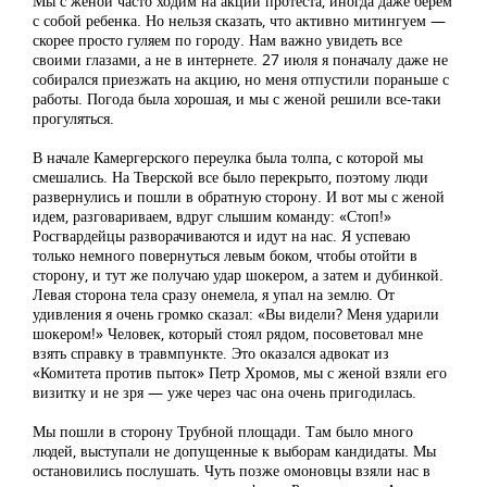
Мы с женой часто ходим на акции протеста, иногда даже берем
с собой ребенка. Но нельзя сказать, что активно митингуем —
скорее просто гуляем по городу. Нам важно увидеть все
своими глазами, а не в интернете. 27 июля я поначалу даже не
собирался приезжать на акцию, но меня отпустили пораньше с
работы. Погода была хорошая, и мы с женой решили все-таки
прогуляться.
В начале Камергерского переулка была толпа, с которой мы
смешались. На Тверской все было перекрыто, поэтому люди
развернулись и пошли в обратную сторону. И вот мы с женой
идем, разговариваем, вдруг слышим команду: «Стоп!»
Росгвардейцы разворачиваются и идут на нас. Я успеваю
только немного повернуться левым боком, чтобы отойти в
сторону, и тут же получаю удар шокером, а затем и дубинкой.
Левая сторона тела сразу онемела, я упал на землю. От
удивления я очень громко сказал: «Вы видели? Меня ударили
шокером!» Человек, который стоял рядом, посоветовал мне
взять справку в травмпункте. Это оказался адвокат из
«Комитета против пыток» Петр Хромов, мы с женой взяли его
визитку и не зря — уже через час она очень пригодилась.
Мы пошли в сторону Трубной площади. Там было много
людей, выступали не допущенные к выборам кандидаты. Мы
остановились послушать. Чуть позже омоновцы взяли нас в