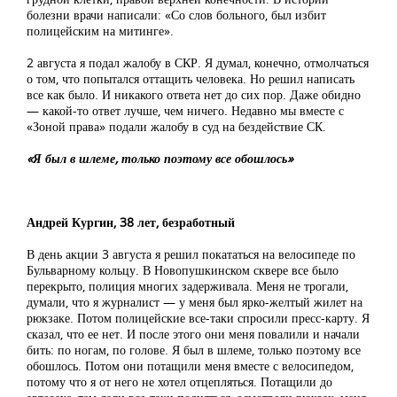
болезни врачи написали: «Со слов больного, был избит
полицейским на митинге».
2 августа я подал жалобу в СКР. Я думал, конечно, отмолчаться
о том, что попытался оттащить человека. Но решил написать
все как было. И никакого ответа нет до сих пор. Даже обидно
— какой-то ответ лучше, чем ничего. Недавно мы вместе с
«Зоной права» подали жалобу в суд на бездействие СК.
«Я был в шлеме, только поэтому все обошлось»
Андрей Кургин, 38 лет, безработный
В день акции 3 августа я решил покататься на велосипеде по
Бульварному кольцу. В Новопушкинском сквере все было
перекрыто, полиция многих задерживала. Меня не трогали,
думали, что я журналист — у меня был ярко-желтый жилет на
рюкзаке. Потом полицейские все-таки спросили пресс-карту. Я
сказал, что ее нет. И после этого они меня повалили и начали
бить: по ногам, по голове. Я был в шлеме, только поэтому все
обошлось. Потом они потащили меня вместе с велосипедом,
потому что я от него не хотел отцепляться. Потащили до