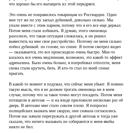
что хорошо бы его вытащить из этой передряги.
Это очень не понравилось товарищам из Росгвардии. Один
мне тут же по уху заехал дубинкой, довольно сильно. Мы
упали вместе с этим парнем, потому что я его все еще держал.
Потом меня стали избивать. Я думаю, этого омоновца
разозлило, что такая ситуация сложилась, и он решил
выместить на мне свое расстройство. Поэтому он меня сильно
побил дубинкой: по голове, по спине. Я потом смотрел видео
— оказывается, это все происходило очень быстро. Мне-то
казалось все очень медленным, возможно, это какой-то эффект
адреналина. Было очень больно, я попробовал отползти, меня
снова стали крутить, бить. И кто-то стал по моей спине
прыгать.
В какой-то момент я подумал, что сейчас меня убьют. Я помню
такую мысль, что я не должен трогать омоновца ни в коем
случае, потому что за такое точно могут посадить. Потом меня
потащили в автозак — и на входе приложили несколько раз об
дверь. В автозаке мне стало совсем плохо. Я попросил
полицейских вызвать мне скорую, они сначала согласились.
Потом нас начали перегружать в другой автозак и тогда уже
сказали, что ничего вызывать не собираются и меня якобы
никто не бил.