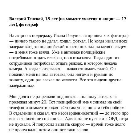
Валерий Теневой, 18 лет (на момент участия в акции — 17
лет), фотограф
На акцию в поддержку Ивана Голунова я пришел как фотограф
— ничего такого не делал, ходил, фоткал. Но когда начали всех
задерживать, то полицейский просто показал на меня пальцем
— и меня тоже взяли. Уже в автозаке полицейские
потребовали отдать телефон, но я отказался. Тогда один из
сотрудников потребовал отдать рюкзак, в котором лежала
камера. А когда я отказался — начал отнимать силой. Он
повалил меня на пол автозака, бил ногами и руками по
животу, один раз заехал по челюсти. Все это видели другие
задержанные.
Мне долго не разрешали подняться — на полу автозака я
пролежал минут 20. Тот полицейский меня снимал на свой
телефон и комментировал: «Он сам упал, он сам себя побил».
В отделении я сказал, что несовершеннолетний — до этого про
возраст никто не спрашивал. Адвоката не пускали в ОВД, отца
не пускали. Я попросил вызвать скорую — врачей тоже долго
не пропускали, потом они все-таки зашли.