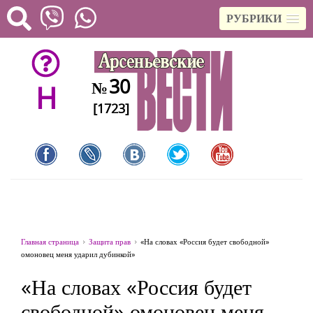
РУБРИКИ
30
№
H
[1723]
Главная страница
Защита прав
«На словах «Россия будет свободной»
омоновец меня ударил дубинкой»
«На словах «Россия будет
свободной» омоновец меня