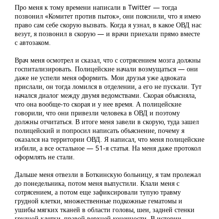
Про меня к тому времени написали в Twitter — тогда
позвонил «Комитет против пыток», они пояснили, что я имею
право сам себе скорую вызвать. Когда я узнал, в какое ОВД нас
везут, я позвонил в скорую — и врачи приехали прямо вместе
с автозаком.
Врач меня осмотрел и сказал, что с сотрясением мозга должны
госпитализировать. Полицейские начали возмущаться — они
даже не успели меня оформить. Мои друзья уже адвоката
прислали, он тогда ломился в отделении, а его не пускали. Тут
начался диалог между двумя ведомствами. Скорая объясняла,
что она вообще-то скорая и у нее время. А полицейские
говорили, что они привезли человека в ОВД и поэтому
должны отчитаться. В итоге меня завели в скорую, туда зашел
полицейский и попросил написать объяснение, почему я
оказался на территории ОВД. Я написал, что меня полицейские
избили, а все остальное — 51-я статья. На меня даже протокол
оформлять не стали.
Дальше меня отвезли в Боткинскую больницу, я там пролежал
до понедельника, потом меня выпустили. Клали меня с
сотрясением, а потом еще зафиксировали тупую травму
грудной клетки, множественные подкожные гематомы и
ушибы мягких тканей в области головы, шеи, задней стенки
грудной клетки, правой верхней конечности. В истории