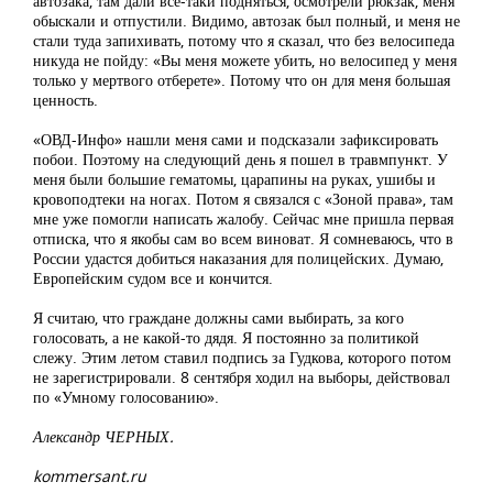
автозака, там дали все-таки подняться, осмотрели рюкзак, меня
обыскали и отпустили. Видимо, автозак был полный, и меня не
стали туда запихивать, потому что я сказал, что без велосипеда
никуда не пойду: «Вы меня можете убить, но велосипед у меня
только у мертвого отберете». Потому что он для меня большая
ценность.
«ОВД-Инфо» нашли меня сами и подсказали зафиксировать
побои. Поэтому на следующий день я пошел в травмпункт. У
меня были большие гематомы, царапины на руках, ушибы и
кровоподтеки на ногах. Потом я связался с «Зоной права», там
мне уже помогли написать жалобу. Сейчас мне пришла первая
отписка, что я якобы сам во всем виноват. Я сомневаюсь, что в
России удастся добиться наказания для полицейских. Думаю,
Европейским судом все и кончится.
Я считаю, что граждане должны сами выбирать, за кого
голосовать, а не какой-то дядя. Я постоянно за политикой
слежу. Этим летом ставил подпись за Гудкова, которого потом
не зарегистрировали. 8 сентября ходил на выборы, действовал
по «Умному голосованию».
Александр ЧЕРНЫХ.
kommersant.ru