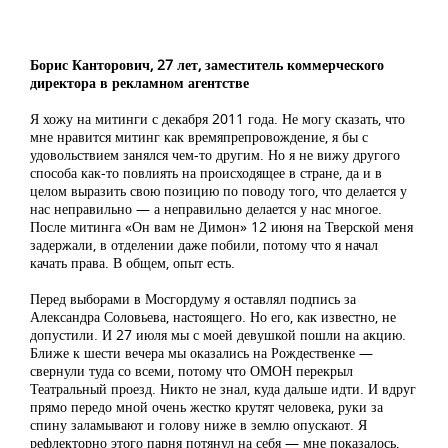
Борис Канторович, 27 лет, заместитель коммерческого
директора в рекламном агентстве
Я хожу на митинги с декабря 2011 года. Не могу сказать, что
мне нравится митинг как времяпрепровождение, я бы с
удовольствием занялся чем-то другим. Но я не вижу другого
способа как-то повлиять на происходящее в стране, да и в
целом выразить свою позицию по поводу того, что делается у
нас неправильно — а неправильно делается у нас многое.
После митинга «Он вам не Димон» 12 июня на Тверской меня
задержали, в отделении даже побили, потому что я начал
качать права. В общем, опыт есть.
Перед выборами в Мосгордуму я оставлял подпись за
Александра Соловьева, настоящего. Но его, как известно, не
допустили. И 27 июля мы с моей девушкой пошли на акцию.
Ближе к шести вечера мы оказались на Рождественке —
свернули туда со всеми, потому что ОМОН перекрыл
Театральный проезд. Никто не знал, куда дальше идти. И вдруг
прямо передо мной очень жестко крутят человека, руки за
спину заламывают и голову ниже в землю опускают. Я
рефлекторно этого парня потянул на себя — мне показалось,