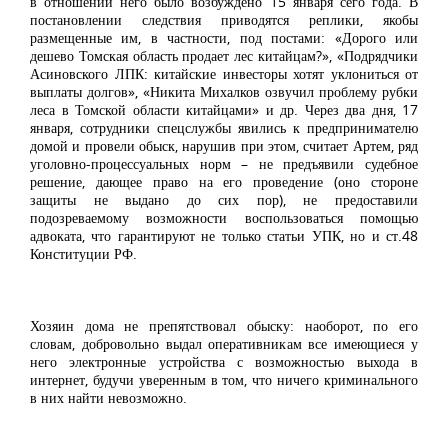
в отношении него было возбуждено 15 января сего года. В
постановлении следствия приводятся реплики, якобы
размещенные им, в частности, под постами: «Дорого или
дешево Томская область продает лес китайцам?», «Подрядчики
Асиновского ЛПК: китайские инвесторы хотят уклониться от
выплаты долгов», «Никита Михалков озвучил проблему рубки
леса в Томской области китайцами» и др. Через два дня, 17
января, сотрудники спецслужбы явились к предпринимателю
домой и провели обыск, нарушив при этом, считает Артем, ряд
уголовно-процессуальных норм – не предъявили судебное
решение, дающее право на его проведение (оно стороне
защиты не выдано до сих пор), не предоставили
подозреваемому возможности воспользоваться помощью
адвоката, что гарантируют не только статьи УПК, но и ст.48
Конституции РФ.
Хозяин дома не препятствовал обыску: наоборот, по его
словам, добровольно выдал оперативникам все имеющиеся у
него электронные устройства с возможностью выхода в
интернет, будучи уверенным в том, что ничего криминального
в них найти невозможно.