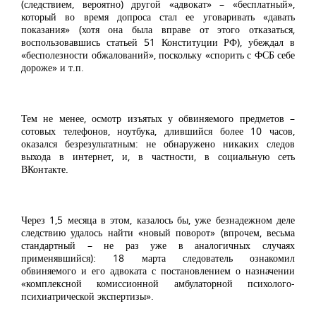
(следствием, вероятно) другой «адвокат» – «бесплатный»,
который во время допроса стал ее уговаривать «давать
показания» (хотя она была вправе от этого отказаться,
воспользовавшись статьей 51 Конституции РФ), убеждал в
«бесполезности обжалований», поскольку «спорить с ФСБ себе
дороже» и т.п.
Тем не менее, осмотр изъятых у обвиняемого предметов –
сотовых телефонов, ноутбука, длившийся более 10 часов,
оказался безрезультатным: не обнаружено никаких следов
выхода в интернет, и, в частности, в социальную сеть
ВКонтакте.
Через 1,5 месяца в этом, казалось бы, уже безнадежном деле
следствию удалось найти «новый поворот» (впрочем, весьма
стандартный – не раз уже в аналогичных случаях
применявшийся): 18 марта следователь ознакомил
обвиняемого и его адвоката с постановлением о назначении
«комплексной комиссионной амбулаторной психолого-
психиатрической экспертизы».