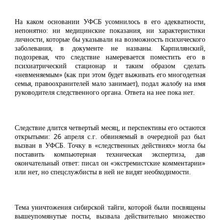
На каком основании УФСБ усомнилось в его адекватности,
непонятно: ни медицинские показания, ни характеристики
личности, которые бы указывали на возможность психического
заболевания, в документе не названы. Карпилянский,
подозревая, что следствие намеревается поместить его в
психиатрический стационар и таким образом сделать
«невменяемым» (как при этом будет выживать его многодетная
семья, правоохранителей мало занимает), подал жалобу на имя
руководителя следственного органа. Ответа на нее пока нет.
Следствие длится четвертый месяц, и перспективы его остаются
открытыми: 26 апреля с.г. обвиняемый в очередной раз был
вызван в УФСБ. Точку в «следственных действиях» могла бы
поставить компьютерная техническая экспертиза, дав
окончательный ответ: писал он «экстремистские комментарии»
или нет, но спецслужбисты в ней не видят необходимости.
Тема уничтожения сибирской тайги, которой были посвящены
вышеупомянутые посты, вызвала действительно множество