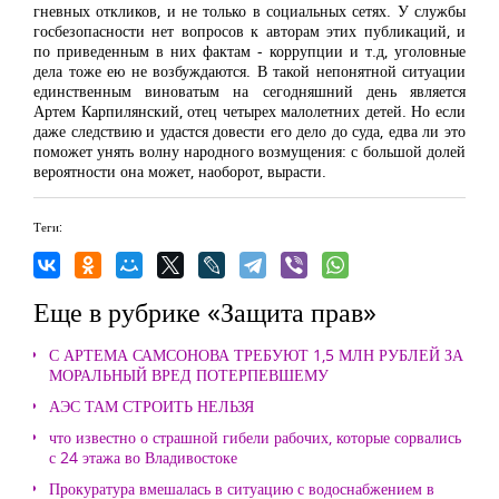
гневных откликов, и не только в социальных сетях. У службы
госбезопасности нет вопросов к авторам этих публикаций, и
по приведенным в них фактам - коррупции и т.д, уголовные
дела тоже ею не возбуждаются. В такой непонятной ситуации
единственным виноватым на сегодняшний день является
Артем Карпилянский, отец четырех малолетних детей. Но если
даже следствию и удастся довести его дело до суда, едва ли это
поможет унять волну народного возмущения: с большой долей
вероятности она может, наоборот, вырасти.
Теги:
Еще в рубрике «Защита прав»
С АРТЕМА САМСОНОВА ТРЕБУЮТ 1,5 МЛН РУБЛЕЙ ЗА
МОРАЛЬНЫЙ ВРЕД ПОТЕРПЕВШЕМУ
АЭС ТАМ СТРОИТЬ НЕЛЬЗЯ
что известно о страшной гибели рабочих, которые сорвались
с 24 этажа во Владивостоке
Прокуратура вмешалась в ситуацию с водоснабжением в