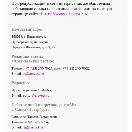
При републикации в сети интернет так же обязательна
работающая ссылка на оригинал статьи, или на главную
страницу сайта:
https://www.arsvest.ru/
Почтовый адрес:
690091
, г.
Владивосток
,
Приморский край
,
Россия
.
Переулок Шевченко
, дом 9, 27
Редакция газеты
«
Арсеньевские вести
»:
Телефон:
+7 (423) 240-70-21
, факс:
+7 (423) 240-70-22
E-mail:
av@arsvest.ru
Редактор:
Ирина Георгиевна Гребнёва,
E-mail:
editor@arsvest.ru
Собственный корреспондент «АВ»
в Санкт-Петербурге:
Романенко Татьяна Гаврииловна,
Телефон: 8-921-765-5754,
E-mail:
rtg@narod.ru