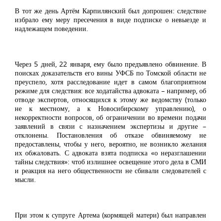
В тот же день Артём Карпилянский был допрошен: следствие
избрало ему меру пресечения в виде подписке о невыезде и
надлежащем поведении.
Через 5 дней, 22 января, ему было предъявлено обвинение. В
поисках доказательств его вины УФСБ по Томской области не
преуспело, хотя расследование идет в самом благоприятном
режиме для следствия: все ходатайства адвоката – например, об
отводе экспертов, относящихся к этому же ведомству (только
не к местному, а к Новосибирскому управлению), о
некорректности вопросов, об ограничении во времени подачи
заявлений в связи с назначением экспертизы и другие –
отклонены. Постановления об отказе обвиняемому не
предоставлены, чтобы у него, вероятно, не возникло желания
их обжаловать. С адвоката взята подписка «о неразглашении
тайны следствия»: чтоб излишнее освещение этого дела в СМИ
и реакция на него общественности не сбивали следователей с
мысли.
При этом к супруге Артема (кормящей матери) был направлен