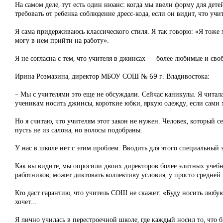
На самом деле, тут есть один нюанс: когда мы ввели форму для дет
требовать от ребенка соблюдение дресс-кода, если он видит, что уч
Я сама придерживаюсь классического стиля. Я так говорю: «Я тоже х
могу в нем прийти на работу».
Я не согласна с тем, что учителя в джинсах — более любимые и сво
Ирина Розмазина, директор МБОУ СОШ № 69 г. Владивостока:
– Мы с учителями это еще не обсуждали. Сейчас каникулы. Я читал
ученикам носить джинсы, короткие юбки, яркую одежду, если сами 
Но я считаю, что учителям этот закон не нужен. Человек, который с
пусть не из салона, но волосы подобраны.
У нас в школе нет с этим проблем. Вводить для этого специальный з
Как вы видите, мы опросили двоих директоров более элитных учебн
работников, может диктовать коллективу условия, у просто средней
Кто даст гарантию, что учитель СОШ не скажет: «Буду носить любую ф
хочет...
Я лично училась в перестроечной школе, где каждый носил то, что 