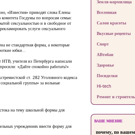
Земля-кормилица
но, «Известия» приводят слова Елены
Вселенная
на комитета Госдумы по вопросам семьи:
Салон красоты
рытой сексуальностью и в свободное от
 рекламировать услуги сексуального
Вкусные рецепты
Спорт
ена не стандартная форма, а некоторые
роткие юбки...
АВтобан
ет НТВ, учителя из Петербурга написали
Здоровье
просили: «Дайте спокойно работать!»
Посиделки
стремистской ст. 282 Уголовного кодекса
 социальной группы» за вольные
Hi-tech
Ремонт и строитель
стока на тему школьной формы для
ВАШЕ МНЕНИЕ
ательных учреждениях ввести форму для
почему, по вашем