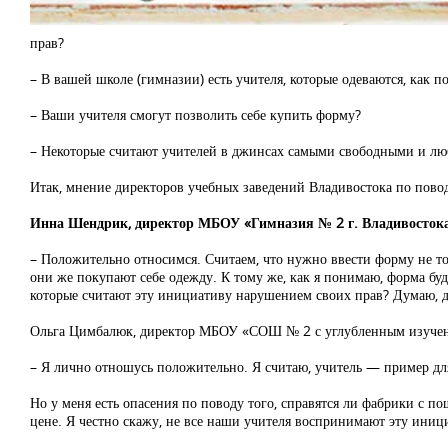
прав?
– В вашей школе (гимназии) есть учителя, которые одеваются, как п
– Ваши учителя смогут позволить себе купить форму?
– Некоторые считают учителей в джинсах самыми свободными и лю
Итак, мнение директоров учебных заведений Владивостока по пово
Инна Шендрик, директор МБОУ «Гимназия № 2 г. Владивостока
– Положительно относимся. Считаем, что нужно ввести форму не тол
они же покупают себе одежду. К тому же, как я понимаю, форма буд
которые считают эту инициативу нарушением своих прав? Думаю, да
Ольга Цимбалюк, директор МБОУ «СОШ № 2 с углубленным изучени
– Я лично отношусь положительно. Я считаю, учитель — пример дл
Но у меня есть опасения по поводу того, справятся ли фабрики с 
цене. Я честно скажу, не все наши учителя воспринимают эту иниц