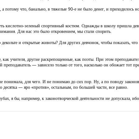
 а потому что, банально, в тяжелые 90-е не было денег, и приходилось н
надеть кислотно-зеленый спортивный костюм. Однажды в школу пришла д
нимания. Для нас это было откровением, мы стали спорить.
декольте и открытые животы? Для других девчонок, чтобы показать, что т
как учителя, другие раскрепощенные, как поэты. При этом преподавател
преподаватель — зависело только от того, насколько он обожает тот пр
е понимала, для чего. И не понимаю до сих пор. Ну, а по поводу закон
оло десятка — яро «против», остальным, по большей части, все равно.
клубах, я бы, например, к законотворческой деятельности не допускала, и