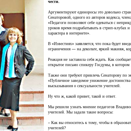
чести.
Аргументируют единоросы это довольно стран
Сенаторовой, одного из авторов кодекса, чле
«Педагоги позволяют себе одеваться с неприк
уроков время подрабатывать в стрип-клубах и
характера в интернете».
В «Известиях» заявляется, что пока будет введ
ограничения — на декольте, яркий макияж, ко
Реакция не заставила себя ждать. Как сообща
открытое письмо спикеру Госдумы, в котором 
Также они требуют привлечь Сенаторову по эк
«Публичное заведомое унижение достоинства
высказывания о сексуальности учителей.
Ну что ж, какой привет, такой и ответ.
Мы решили узнать мнение педагогов Владиво
учителей. Мы задали такие вопросы:
– Как вы относитесь к тому, чтобы в образов
учителей?