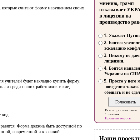
мнению, трамп
я, которые считают форму нарушением своих
отказывает УКР
в лицензии на
производство рак
1. Уважает Путин
2. Боится увелич
эскалацию конфл
3. Никому не дает
лицензии.
4. Боится нападе
Украины на СШ
ля учителей будет накладно купить форму,
5. Просто у него 
ть ли среди наших работников такие,
поведения такая:
обещать и не сдел
Всего проголосовало
-код.
1 человек
Прошлые опросы
правятся. Форма должна быть доступной по
упной, современной и красивой.
Наши проект