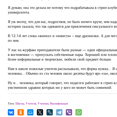
Я думаю, она это делала не потому что подрабатывала в стрип-клубе,
университета.
Я уж молчу, что для нас, подростков, не было ничего круче, чем 
истории сказала, что так одеваются для привлечения сексуального в
В 12-14 лет слова «жених» и «невеста» – еще дразнилки. А для чего 
по чем.
У нас на журфаке преподаватели были разные — одни официальные, 
в костюмчике — пропускать собственные пары. Хороший или плохой 
более неформальные и творческие, любили свой предмет больше.
Нам в школе пожилые учителя рассказывали, что форма нужна... Я н
человека... Обычно из ста человек около десятка будут яро «за», ок
Ну и... человека, который говорит, что педагоги работают в стрип-
умственном здравии которых ни у кого не может быть сомнений.
Теги:
Школы
,
Учителя
,
Ученики
,
Квалификация