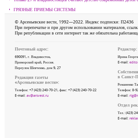
ГРЯЗНЫЕ ПРИЕМЫ СИСТЕМЫ
© Арсеньевские вести, 1992—2022. Индекс подписки: П2436
При перепечатке и при другом использовании материалов, ссылка
При републикации в сети интернет так же обязательна работающа
Почтовый адрес:
Редактор:
690091
, г.
Владивосток
,
Ирина Георги
Приморский край
,
Россия
.
E-mail:
edito
Переулок Шевченко
, дом 9, 27
Собственн
в Санкт-П
Редакция газеты
«
Арсеньевские вести
»:
Романенко Та
Телефон:
+7 (423) 240-70-21
, факс:
+7 (423) 240-70-22
Телефон: 8-9
E-mail:
av@arsvest.ru
E-mail:
rtg@
Отдел ре
Тел.: (423) 2
E-mail:
rekla