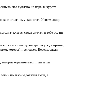
осить то, что куплено на первых курсах
евочка с оголенным животом. Учительница
ы самая клевая, самая смелая, и тебе все ни
ь в джинсах мог драть три шкуры, а препод
едмет, который преподает. Нередко люди
ов, которые ограничивают привычки
бо сочинять законы должны люди, в