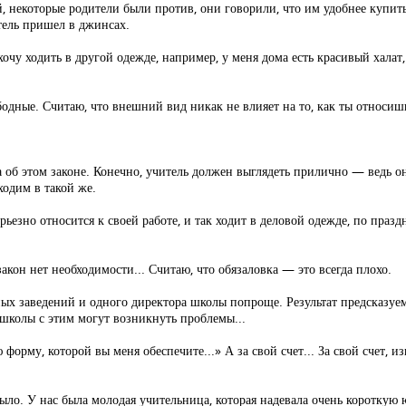
ей, некоторые родители были против, они говорили, что им удобнее купи
итель пришел в джинсах.
очу ходить в другой одежде, например, у меня дома есть красивый халат, 
бодные. Считаю, что внешний вид никак не влияет на то, как ты относиш
а об этом законе. Конечно, учитель должен выглядеть прилично — ведь 
ходим в такой же.
ерьезно относится к своей работе, и так ходит в деловой одежде, по праз
акон нет необходимости... Считаю, что обязаловка — это всегда плохо.
ых заведений и одного директора школы попроще. Результат предсказуем
 школы с этим могут возникнуть проблемы...
орму, которой вы меня обеспечите...» А за свой счет... За свой счет, и
было. У нас была молодая учительница, которая надевала очень короткую