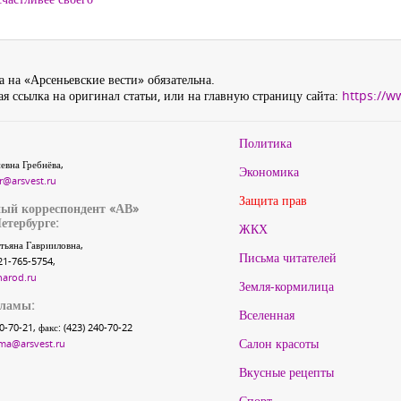
 на «Арсеньевские вести» обязательна.
я ссылка на оригинал статьи, или на главную страницу сайта:
https://w
Политика
евна Гребнёва,
Экономика
r@arsvest.ru
Защита прав
ый корреспондент «АВ»
етербурге:
ЖКХ
тьяна Гаврииловна,
Письма читателей
21-765-5754,
narod.ru
Земля-кормилица
кламы:
Вселенная
40-70-21, факс: (423) 240-70-22
Салон красоты
ma@arsvest.ru
Вкусные рецепты
Спорт