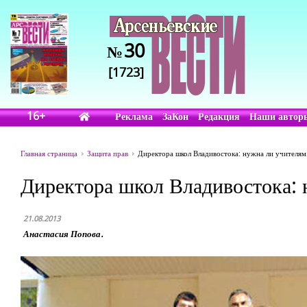
30
№
[1723]
16+
Реклама
ЗаКон
Редакция
Наши автор
Главная страница
Защита прав
Директора школ Владивостока: нужна ли учителя
Директора школ Владивостока: 
21.08.2013
Анастасия Попова.