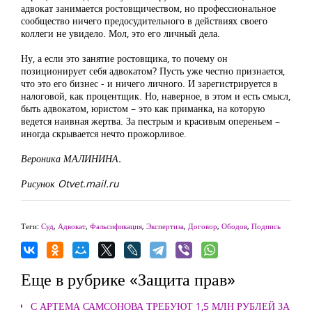
адвокат занимается ростовщичеством, но профессиональное
сообщество ничего предосудительного в действиях своего
коллеги не увидело. Мол, это его личный дела.
Ну, а если это занятие ростовщика, то почему он
позиционирует себя адвокатом? Пусть уже честно признается,
что это его бизнес - и ничего личного. И зарегистрируется в
налоговой, как процентщик. Но, наверное, в этом и есть смысл,
быть адвокатом, юристом – это как приманка, на которую
ведется наивная жертва. За пестрым и красивым опереньем –
иногда скрывается нечто прожорливое.
Вероника МАЛИНИНА.
Рисунок Otvet.mail.ru
Теги:
Суд
,
Адвокат
,
Фальсификация
,
Экспертиза
,
Договор
,
Ободов
,
Подпись
Еще в рубрике «Защита прав»
С АРТЕМА САМСОНОВА ТРЕБУЮТ 1,5 МЛН РУБЛЕЙ ЗА