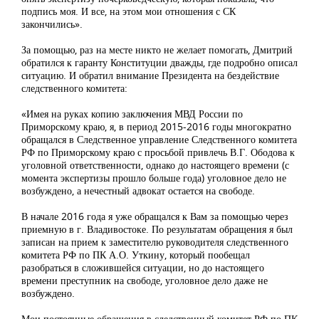
подпись моя. И все, на этом мои отношения с СК
закончились».
За помощью, раз на месте никто не желает помогать, Дмитрий
обратился к гаранту Конституции дважды, где подробно описал
ситуацию. И обратил внимание Президента на бездействие
следственного комитета:
«Имея на руках копию заключения МВД России по
Приморскому краю, я, в период 2015-2016 годы многократно
обращался в Следственное управление Следственного комитета
РФ по Приморскому краю с просьбой привлечь В.Г. Ободова к
уголовной ответственности, однако до настоящего времени (с
момента экспертизы прошло больше года) уголовное дело не
возбуждено, а нечестный адвокат остается на свободе.
В начале 2016 года я уже обращался к Вам за помощью через
приемную в г. Владивостоке. По результатам обращения я был
записан на прием к заместителю руководителя следственного
комитета РФ по ПК А.О. Уткину, который пообещал
разобраться в сложившейся ситуации, но до настоящего
времени преступник на свободе, уголовное дело даже не
возбуждено.
Мои постоянные обращения в следственный комитет РФ по ПК