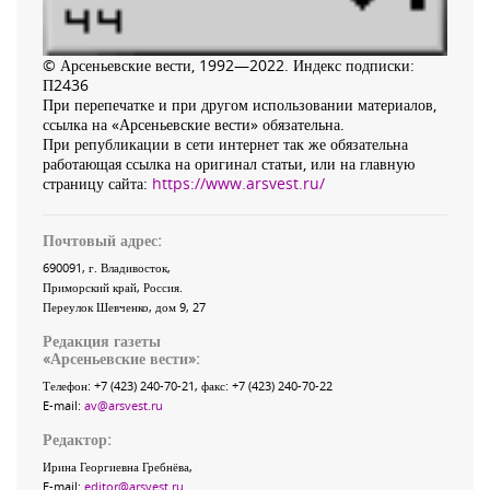
© Арсеньевские вести, 1992—2022. Индекс подписки:
П2436
При перепечатке и при другом использовании материалов,
ссылка на «Арсеньевские вести» обязательна.
При републикации в сети интернет так же обязательна
работающая ссылка на оригинал статьи, или на главную
страницу сайта:
https://www.arsvest.ru/
Почтовый адрес:
690091
, г.
Владивосток
,
Приморский край
,
Россия
.
Переулок Шевченко
, дом 9, 27
Редакция газеты
«
Арсеньевские вести
»:
Телефон:
+7 (423) 240-70-21
, факс:
+7 (423) 240-70-22
E-mail:
av@arsvest.ru
Редактор:
Ирина Георгиевна Гребнёва,
E-mail:
editor@arsvest.ru