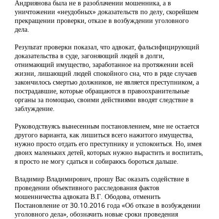
Андриянова была не в разоблачении мошенника, а в
уничтожении «неудобных» доказательств по делу, скорейшем
прекращении проверки, отказе в возбуждении уголовного
дела.
Результат проверки показал, что адвокат, фальсифицирующий
доказательства в суде, загоняющий людей в долги,
отнимающий имущество, заработанное на протяжении всей
жизни, лишающий людей спокойного сна, что в ряде случаев
закончилось смертью должников, не является преступником, а
пострадавшие, которые обращаются в правоохранительные
органы за помощью, своими действиями вводят следствие в
заблуждение.
Руководствуясь вынесенным постановлением, мне не остается
другого варианта, как лишиться всего нажитого имущества,
нужно просто отдать его преступнику и успокоиться. Но, имея
двоих маленьких детей, которых нужно вырастить и воспитать,
я просто не могу сдаться и собираюсь бороться дальше.
Владимир Владимирович, прошу Вас оказать содействие в
проведении объективного расследования фактов
мошенничества адвоката В.Г. Ободова, отменить
Постановление от 30.10.2016 года «Об отказе в возбуждении
уголовного дела», обозначить новые сроки проведения