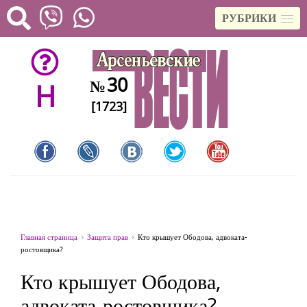
РУБРИКИ
30
№
H
[1723]
Главная страница
Защита прав
Кто крышует Ободова, адвоката-
ростовщика?
Кто крышует Ободова,
адвоката-ростовщика?