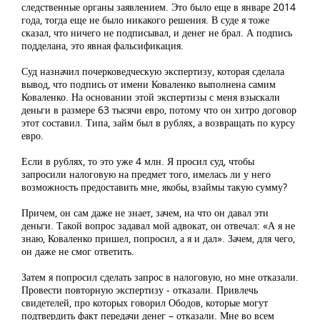
следственные органы заявлением. Это было еще в январе 2014
года, тогда еще не было никакого решения. В суде я тоже
сказал, что ничего не подписывал, и денег не брал. А подпись
подделана, это явная фальсификация.
Суд назначил почерковедческую экспертизу, которая сделала
вывод, что подпись от имени Коваленко выполнена самим
Коваленко. На основании этой экспертизы с меня взыскали
деньги в размере 63 тысячи евро, потому что он хитро договор
этот составил. Типа, займ был в рублях, а возвращать по курсу
евро.
Если в рублях, то это уже 4 млн. Я просил суд, чтобы
запросили налоговую на предмет того, имелась ли у него
возможность предоставить мне, якобы, взаймы такую сумму?
Причем, он сам даже не знает, зачем, на что он давал эти
деньги. Такой вопрос задавал мой адвокат, он отвечал: «А я не
знаю, Коваленко пришел, попросил, а я и дал». Зачем, для чего,
он даже не смог ответить.
Затем я попросил сделать запрос в налоговую, но мне отказали.
Провести повторную экспертизу - отказали. Привлечь
свидетелей, про которых говорил Ободов, которые могут
подтвердить факт передачи денег – отказали. Мне во всем