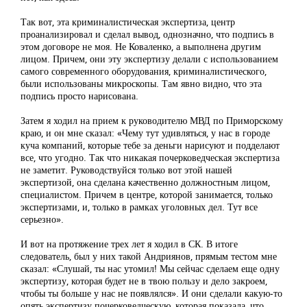
Так вот, эта криминалистическая экспертиза, центр
проанализировал и сделал вывод, однозначно, что подпись в
этом договоре не моя. Не Коваленко, а выполнена другим
лицом. Причем, они эту экспертизу делали с использованием
самого современного оборудования, криминалистического,
были использованы микроскопы. Там явно видно, что эта
подпись просто нарисована.
Затем я ходил на прием к руководителю МВД по Приморскому
краю, и он мне сказал: «Чему тут удивляться, у нас в городе
куча компаний, которые тебе за деньги нарисуют и подделают
все, что угодно. Так что никакая почерковедческая экспертиза
не заметит. Руководствуйся только вот этой нашей
экспертизой, она сделана качественно должностным лицом,
специалистом. Причем в центре, которой занимается, только
экспертизами, и, только в рамках уголовных дел. Тут все
серьезно».
И вот на протяжение трех лет я ходил в СК. В итоге
следователь, был у них такой Андриянов, прямым тестом мне
сказал: «Слушай, ты нас утомил! Мы сейчас сделаем еще одну
экспертизу, которая будет не в твою пользу и дело закроем,
чтобы ты больше у нас не появлялся». И они сделали какую-то
опять экспертизу почерковедческую, которая показала, что