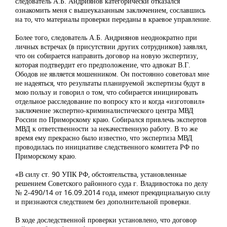
следователь А.Б. Андриянов категорически отказался
ознакомить меня с вышеуказанным заключением, сославшись
на то, что материалы проверки переданы в краевое управление.
Более того, следователь А.Б. Андриянов неоднократно при
личных встречах (в присутствии других сотрудников) заявлял,
что он собирается направить договор на новую экспертизу,
которая подтвердит его предположение, что адвокат В.Г.
Ободов не является мошенником. Он постоянно советовал мне
не надеяться, что результаты планируемой экспертизы будут в
мою пользу и говорил о том, что собирается инициировать
отдельное расследование по вопросу кто и когда «изготовил»
заключение экспертно-криминалистического центра МВД
России по Приморскому краю. Собирался привлечь экспертов
МВД к ответственности за некачественную работу. В то же
время ему прекрасно было известно, что экспертиза МВД
проводилась по инициативе следственного комитета РФ по
Приморскому краю.
«В силу ст. 90 УПК РФ, обстоятельства, установленные
решением Советского районного суда г. Владивостока по делу
№ 2-490/14 от 16.09.2014 года, имеют преюдициальную силу
и признаются следствием без дополнительной проверки.
В ходе доследственной проверки установлено, что договор