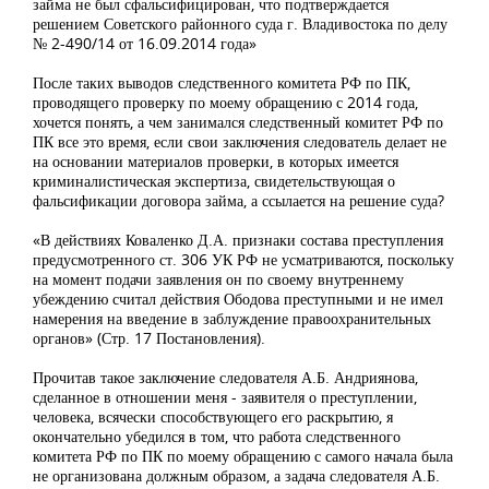
займа не был сфальсифицирован, что подтверждается
решением Советского районного суда г. Владивостока по делу
№ 2-490/14 от 16.09.2014 года»
После таких выводов следственного комитета РФ по ПК,
проводящего проверку по моему обращению с 2014 года,
хочется понять, а чем занимался следственный комитет РФ по
ПК все это время, если свои заключения следователь делает не
на основании материалов проверки, в которых имеется
криминалистическая экспертиза, свидетельствующая о
фальсификации договора займа, а ссылается на решение суда?
«В действиях Коваленко Д.А. признаки состава преступления
предусмотренного ст. 306 УК РФ не усматриваются, поскольку
на момент подачи заявления он по своему внутреннему
убеждению считал действия Ободова преступными и не имел
намерения на введение в заблуждение правоохранительных
органов» (Стр. 17 Постановления).
Прочитав такое заключение следователя А.Б. Андриянова,
сделанное в отношении меня - заявителя о преступлении,
человека, всячески способствующего его раскрытию, я
окончательно убедился в том, что работа следственного
комитета РФ по ПК по моему обращению с самого начала была
не организована должным образом, а задача следователя А.Б.