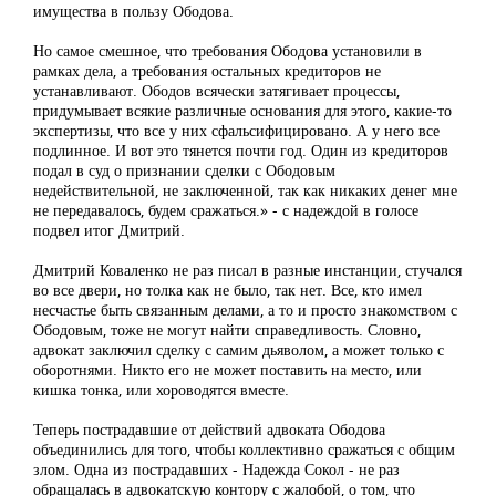
имущества в пользу Ободова.
Но самое смешное, что требования Ободова установили в
рамках дела, а требования остальных кредиторов не
устанавливают. Ободов всячески затягивает процессы,
придумывает всякие различные основания для этого, какие-то
экспертизы, что все у них сфальсифицировано. А у него все
подлинное. И вот это тянется почти год. Один из кредиторов
подал в суд о признании сделки с Ободовым
недействительной, не заключенной, так как никаких денег мне
не передавалось, будем сражаться.» - с надеждой в голосе
подвел итог Дмитрий.
Дмитрий Коваленко не раз писал в разные инстанции, стучался
во все двери, но толка как не было, так нет. Все, кто имел
несчастье быть связанным делами, а то и просто знакомством с
Ободовым, тоже не могут найти справедливость. Словно,
адвокат заключил сделку с самим дьяволом, а может только с
оборотнями. Никто его не может поставить на место, или
кишка тонка, или хороводятся вместе.
Теперь пострадавшие от действий адвоката Ободова
объединились для того, чтобы коллективно сражаться с общим
злом. Одна из пострадавших - Надежда Сокол - не раз
обращалась в адвокатскую контору с жалобой, о том, что