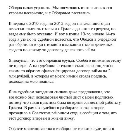
Ободов начал угрожать. Мы посмеялись и отнеслись к его
угрозам несерьезно, и с Ободовым расстались.
В период с 2010 года по 2013 год он пытался много раз
всячески взыскать с меня и с Грачева денежные средства, но
везде ему было отказано. И вот в конце 13-го, начале 14-го
года я узнаю из судебной повестки, что Ободов в очередной
раз обратился в суд с иском о взыскании с меня денежных
средств по какому-то договору денежного займа.
Я подумал, что это очередная ерунда. Особого внимания этому
не придал. А на судебном заседании стало известно, что он
каким-то образом сфальсифицировал договор займа на 2
млн.рублей, в котором от моего имени стояла подпись,
похожая на мою подпись.
Я на судебном заседании сначала даже предположил, что
возможно был использован чистый лист с моей подписью,
потому что такая практика была во время совместной работы у
Грачева. В рамках судебного разбирательства, которое
проходило в Советском районном суде, я сообщил о том, что
этот договор впервые в жизни вижу.
О факте мошенничества я сообщил не только в суде, но и в