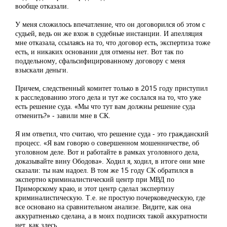
вообще отказали.
У меня сложилось впечатление, что он договорился об этом с
судьей, ведь он же вхож в судебные инстанции. И апелляция
мне отказала, ссылаясь на то, что договор есть, экспертиза тоже
есть, и никаких основании для отмены нет. Вот так по
поддельному, сфальсифицированному договору с меня
взыскали деньги.
Причем, следственный комитет только в 2015 году приступил
к расследованию этого дела и тут же сослался на то, что уже
есть решение суда. «Мы что тут вам должны решение суда
отменить?» - завили мне в СК.
Я им ответил, что считаю, что решение суда - это гражданский
процесс. «Я вам говорю о совершенном мошенничестве, об
уголовном деле. Вот и работайте в рамках уголовного дела,
доказывайте вину Ободова». Ходил я, ходил, в итоге они мне
сказали: ты нам надоел. В том же 15 году СК обратился в
экспертно криминалистический центр при МВД по
Приморскому краю, и этот центр сделал экспертизу
криминалистическую. Т.е. не простую почерковедческую, где
все основано на сравнительном анализе. Видите, как она
аккуратненько сделана, а в моих подписях такой аккуратности
нет, как здесь.