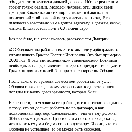
обходить этого человека дальней дорогой. Ибо встреча с ним
грозит только бедами. Молодой человек, отец двоих детей
Дмитрий Коваленко до сих пор не может избавиться от
последствий этой роковой встречи десять лет назад. Его
имущество арестовано из-за долгов адвокату, а должен, якобы,
житель Владивостока почти 63 тысячи евро.
Как все было, и с чего началось, рассказал сам Дмитрий.
«С Ободовым мы работали вместе в команде у арбитражного
управляющего Грачева Георгия Ивановича. Это был примерно
2008 год. Я был там помощником управляющего. Возникла
необходимость представления интересов предприятия в суде, и
Грачевым для этих целей был приглашен юристом Ободов.
После какого-то времени совместной работы мы от услуг
Ободова отказались, потому что он начал в одностороннем
порядке изменять договоренности, которые были.
В частности, по условиям его работы, все претензии сводились
к тому, что он должен работать не по договору, а как
полноценный партнер. Следовательно, платить ему должны
30% от суммы доходов. Грачев с этим не согласился, сказал,
что платить ему мы будем согласно договору. И если, что-то
Ободова не устраивает, то он может быть свободен.