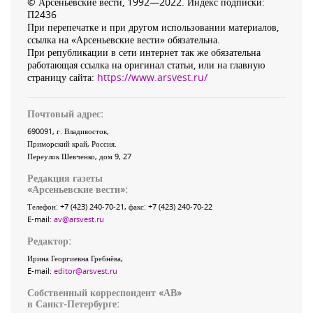
© Арсеньевские вести, 1992—2022. Индекс подписки:
П2436
При перепечатке и при другом использовании материалов,
ссылка на «Арсеньевские вести» обязательна.
При републикации в сети интернет так же обязательна
работающая ссылка на оригинал статьи, или на главную
страницу сайта:
https://www.arsvest.ru/
Почтовый адрес:
690091
, г.
Владивосток
,
Приморский край
,
Россия
.
Переулок Шевченко
, дом 9, 27
Редакция газеты
«
Арсеньевские вести
»:
Телефон:
+7 (423) 240-70-21
, факс:
+7 (423) 240-70-22
E-mail:
av@arsvest.ru
Редактор:
Ирина Георгиевна Гребнёва,
E-mail:
editor@arsvest.ru
Собственный корреспондент «АВ»
в Санкт-Петербурге: