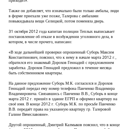
приходит».
Также он добавляет, что изначально были только амбалы, люди
в форме приехали уже позже, Талерова с амбалами
повыкидывала вещи Селицкой, потом поменяла дверь.
31 октября 2012 года капитан полиции Теплых выписывает
постановление об отказе в возбуждении уголовного дела, в
котором, в числе прочего, написано:
«В ходе дальнейшей проверки опрошенный Суборь Максим
Константинович, пояснил, что к нему в начале марта 2012 г.,
обратился его знакомый Дорохов Геннадий с предложением
заработка. Дорохов Геннадий предложил в течение месяца
быть собственником квартиры.
На данное предложение Суборь М.К. согласился и Дорохов
Геннадий передал ему номер телефона Панченко Владимира
Владимировича. Связавшись с Панченко В.В., Суборь в конце
марта 2012 г. пришёл в здание ЕГРП и оформил квартиру на
своё имя. В конце 2012 г. Суборь М.К. по просьбе Панченко
В.В. передаёт права на указанную квартиру гр. Талеровой
Галине Вячеславовне».
Другой опрошенный, Дмитрий Калмыков пояснил, что в конце