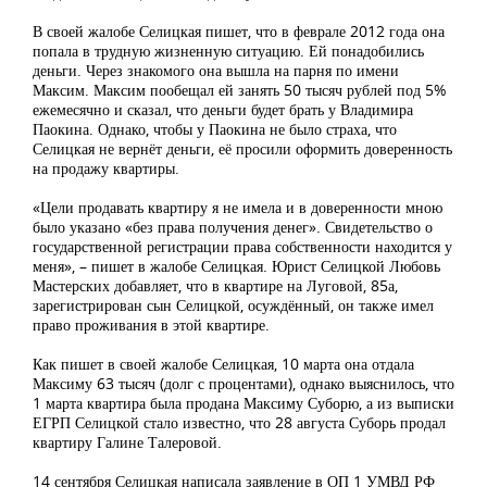
В своей жалобе Селицкая пишет, что в феврале 2012 года она
попала в трудную жизненную ситуацию. Ей понадобились
деньги. Через знакомого она вышла на парня по имени
Максим. Максим пообещал ей занять 50 тысяч рублей под 5%
ежемесячно и сказал, что деньги будет брать у Владимира
Паокина. Однако, чтобы у Паокина не было страха, что
Селицкая не вернёт деньги, её просили оформить доверенность
на продажу квартиры.
«Цели продавать квартиру я не имела и в доверенности мною
было указано «без права получения денег». Свидетельство о
государственной регистрации права собственности находится у
меня», – пишет в жалобе Селицкая. Юрист Селицкой Любовь
Мастерских добавляет, что в квартире на Луговой, 85а,
зарегистрирован сын Селицкой, осуждённый, он также имел
право проживания в этой квартире.
Как пишет в своей жалобе Селицкая, 10 марта она отдала
Максиму 63 тысяч (долг с процентами), однако выяснилось, что
1 марта квартира была продана Максиму Суборю, а из выписки
ЕГРП Селицкой стало известно, что 28 августа Суборь продал
квартиру Галине Талеровой.
14 сентября Селицкая написала заявление в ОП 1 УМВД РФ