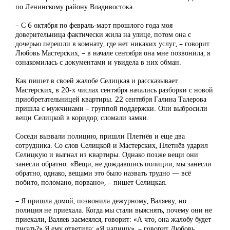
по Ленинскому району Владивостока.
– С 6 октября по февраль-март прошлого года моя
доверительница фактически жила на улице, потом она с
дочерью перешли в комнату, где нет никаких услуг, – говорит
Любовь Мастерских, – в начале сентября она мне позвонила, я
ознакомилась с документами и увидела в них обман.
Как пишет в своей жалобе Селицкая и рассказывает
Мастерских, в 20-х числах сентября начались разборки с новой
приобретательницей квартиры. 22 сентября Галина Талерова
пришла с мужчинами – группой поддержки. Они выбросили
вещи Селицкой в коридор, сломали замки.
Соседи вызвали полицию, пришли Плетнёв и еще два
сотрудника. Со слов Селицкой и Мастерских, Плетнёв ударил
Селицкую и выгнал из квартиры. Однако позже вещи они
занесли обратно. «Вещи, не дождавшись полиции, мы занесли
обратно, однако, вещами это было назвать трудно — всё
побито, поломано, порвано», – пишет Селицкая.
– Я пришла домой, позвонила дежурному, Валяеву, но
полиция не приехала. Когда мы стали выяснять, почему они не
приехали, Валяев засмеялся, говорит: «А что, она жалобу будет
писать?» Я ему ответила: «Я напишу», – говорит Любовь