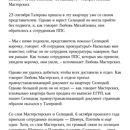
Мастерских.
23 сентября Талерова пришла в эту квартиру уже со своим
представителем. Однако и юрист Селицкой не могла прийти
без подмоги, и, как говорит Любовь Михайловна, они
обратились к сотрудникам ППС.
– Мы с ними подошли, представитель показал Селицкой
корочку, говорит: «Я сотрудник прокуратуры!» Насколько мне
известно, сейчас он не сотрудник прокуратуры, наверное, был
им раньше. Как только сотрудники ППС, которых мы привели,
увидели корочку, они ушли, – вспоминает Любовь Мастерских.
Однако им удалось добиться, чтобы всех доставили в отдел. Как
говорит Любовь Мастерских, в отделе пропал
правоустанавливающий документ на квартиру Селицкой.
Однако большой роли он не играл — как говорит Мастерских,
изначально квартира была продана по выписке ЕГРП, как
пишет Селицкая, правоустранавливающий документ странным
образом оказался у Талеровой.
Со слов Мастерстерских и Селицкой, 6 октября прошлого года
приехали сотрудники полиции — Шевчук, Плетнёв и ещё
один. Хотя, со слов Мастерских, по громкой связи из полиции
запретили Шевчуку и Плетнёву выселять Селицкую — этим