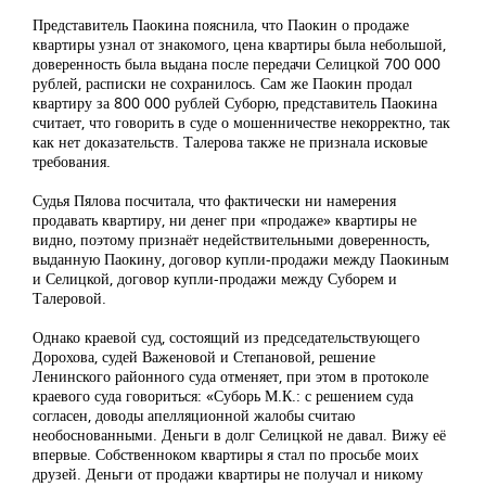
Представитель Паокина пояснила, что Паокин о продаже
квартиры узнал от знакомого, цена квартиры была небольшой,
доверенность была выдана после передачи Селицкой 700 000
рублей, расписки не сохранилось. Сам же Паокин продал
квартиру за 800 000 рублей Суборю, представитель Паокина
считает, что говорить в суде о мошенничестве некорректно, так
как нет доказательств. Талерова также не признала исковые
требования.
Судья Пялова посчитала, что фактически ни намерения
продавать квартиру, ни денег при «продаже» квартиры не
видно, поэтому признаёт недействительными доверенность,
выданную Паокину, договор купли-продажи между Паокиным
и Селицкой, договор купли-продажи между Суборем и
Талеровой.
Однако краевой суд, состоящий из председательствующего
Дорохова, судей Важеновой и Степановой, решение
Ленинского районного суда отменяет, при этом в протоколе
краевого суда говориться: «Суборь М.К.: с решением суда
согласен, доводы апелляционной жалобы считаю
необоснованными. Деньги в долг Селицкой не давал. Вижу её
впервые. Собственноком квартиры я стал по просьбе моих
друзей. Деньги от продажи квартиры не получал и никому