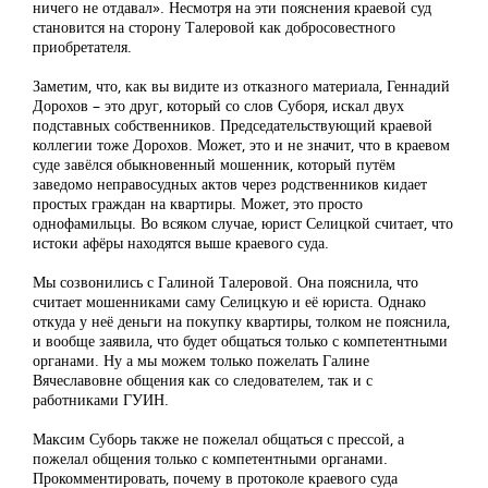
ничего не отдавал». Несмотря на эти пояснения краевой суд
становится на сторону Талеровой как добросовестного
приобретателя.
Заметим, что, как вы видите из отказного материала, Геннадий
Дорохов – это друг, который со слов Суборя, искал двух
подставных собственников. Председательствующий краевой
коллегии тоже Дорохов. Может, это и не значит, что в краевом
суде завёлся обыкновенный мошенник, который путём
заведомо неправосудных актов через родственников кидает
простых граждан на квартиры. Может, это просто
однофамильцы. Во всяком случае, юрист Селицкой считает, что
истоки афёры находятся выше краевого суда.
Мы созвонились с Галиной Талеровой. Она пояснила, что
считает мошенниками саму Селицкую и её юриста. Однако
откуда у неё деньги на покупку квартиры, толком не пояснила,
и вообще заявила, что будет общаться только с компетентными
органами. Ну а мы можем только пожелать Галине
Вячеславовне общения как со следователем, так и с
работниками ГУИН.
Максим Суборь также не пожелал общаться с прессой, а
пожелал общения только с компетентными органами.
Прокомментировать, почему в протоколе краевого суда