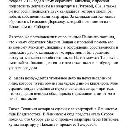
февраля 2012 года к нему обратился Панченко, с просбой
подготовить документы на квартиру на Луговой, 85а, а также
он попросил подыскать двух кандидатов, которые могли бы
побыть собственниками квартиры. За кандидатами Калмыков
обратился к Геннадию Дорохову, который познакомил их с
Паокиным и с Соборем.
Из этого же постановления: опрошенный Панченко пояснил,
что к нему обратился Максим Вощан с просьбой помочь его
знакомому Максиму Люкшину в оформлении собственности и
подыскать двоих кандидатов, которые могли бы временно
выступить в качестве собственников. На тот момент Теплых не
смог найти Люкшина, в связи с чем отказывает в возбуждении
уголовного дела.
21 марта возбуждается уголовное дело на неустановленное
лицо, которое путём обмана завладело данной квартирой. Мне
странно, когда появляются неустановленные лица – при том,
что есть целая цепочка обманщиков с фамилиями, ни от кого
не скрываемыми.
Также Селицкая оспорила сделки с её квартирой в Ленинском
суде Владивостока. В Ленинском суде представитель Суборя
пояснял, что Суборь узнал о продаже квартиры через Интернет,
купил квартиру у Паокина и продал её Талеровой.