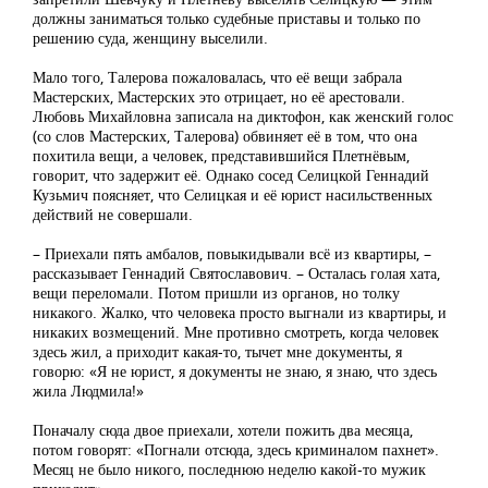
должны заниматься только судебные приставы и только по
решению суда, женщину выселили.
Мало того, Талерова пожаловалась, что её вещи забрала
Мастерских, Мастерских это отрицает, но её арестовали.
Любовь Михайловна записала на диктофон, как женский голос
(со слов Мастерских, Талерова) обвиняет её в том, что она
похитила вещи, а человек, представившийся Плетнёвым,
говорит, что задержит её. Однако сосед Селицкой Геннадий
Кузьмич поясняет, что Селицкая и её юрист насильственных
действий не совершали.
– Приехали пять амбалов, повыкидывали всё из квартиры, –
рассказывает Геннадий Святославович. – Осталась голая хата,
вещи переломали. Потом пришли из органов, но толку
никакого. Жалко, что человека просто выгнали из квартиры, и
никаких возмещений. Мне противно смотреть, когда человек
здесь жил, а приходит какая-то, тычет мне документы, я
говорю: «Я не юрист, я документы не знаю, я знаю, что здесь
жила Людмила!»
Поначалу сюда двое приехали, хотели пожить два месяца,
потом говорят: «Погнали отсюда, здесь криминалом пахнет».
Месяц не было никого, последнюю неделю какой-то мужик