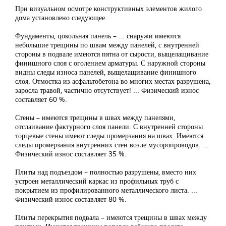
При визуальном осмотре конструктивных элементов жилого
дома установлено следующее.
Фундаменты, цокольная панель – ... снаружи имеются
небольшие трещины по швам между панелей, с внутренней
стороны в подвале имеются пятна от сырости, выщелащивание
финишного слоя с оголением арматуры. С наружной стороны
видны следы износа панелей, выщелащивание финишного
слоя. Отмостка из асфальтобетона во многих местах разрушена,
заросла травой, частично отсутствует! ... Физический износ
составляет 60 %.
Стены – имеются трещины в швах между панелями,
отслаивание фактурного слоя панели. С внутренней стороны
торцевые стены имеют следы промерзания на швах. Имеются
следы промерзания внутренних стен возле мусоропроводов. ...
Физический износ составляет 35 %.
Плиты над подъездом – полностью разрушены, вместо них
устроен металлический каркас из профильных труб с
покрытием из профилированного металлического листа. ...
Физический износ составляет 80 %.
Плиты перекрытия подвала – имеются трещины в швах между