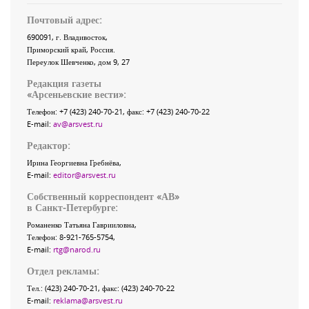
Почтовый адрес:
690091
, г.
Владивосток
,
Приморский край
,
Россия
.
Переулок Шевченко
, дом 9, 27
Редакция газеты
«
Арсеньевские вести
»:
Телефон:
+7 (423) 240-70-21
, факс:
+7 (423) 240-70-22
E-mail:
av@arsvest.ru
Редактор:
Ирина Георгиевна Гребнёва,
E-mail:
editor@arsvest.ru
Собственный корреспондент «АВ»
в Санкт-Петербурге:
Романенко Татьяна Гаврииловна,
Телефон: 8-921-765-5754,
E-mail:
rtg@narod.ru
Отдел рекламы:
Тел.: (423) 240-70-21, факс: (423) 240-70-22
E-mail:
reklama@arsvest.ru