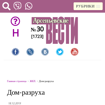
РУБРИКИ
30
№
H
[1723]
Главная страница
ЖКХ
Дом-разруха
Дом-разруха
18.12.2019