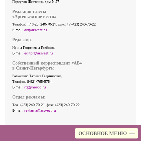
Переулок Шевченко
, дом 9, 27
Редакция газеты
«
Арсеньевские вести
»:
Телефон:
+7 (423) 240-70-21
, факс:
+7 (423) 240-70-22
E-mail:
av@arsvest.ru
Редактор:
Ирина Георгиевна Гребнёва,
E-mail:
editor@arsvest.ru
Собственный корреспондент «АВ»
в Санкт-Петербурге:
Романенко Татьяна Гаврииловна,
Телефон: 8-921-765-5754,
E-mail:
rtg@narod.ru
Отдел рекламы:
Тел.: (423) 240-70-21, факс: (423) 240-70-22
E-mail:
reklama@arsvest.ru
ОСНОВНОЕ МЕНЮ