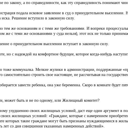
 не по закону, а по справедливости, как эту справедливость понимают чи
истрация подала исковое заявление в суд о принудительном выселении. 
а иска. Решение вступило в законную силу.
о тем же основаниям и с теми же требованиями. И вопреки процессуаль
ом же с теми же основаниями у суда нельзя), этот иск не только принима
ение о принудительном выселении вступает в законную силу.
, но с надеждой на комфортное будущее, которое когда-нибудь наступит,
я, но тоже коммуналка. Мелкие жулики в администрации, поддержанные «
сто самостоятельно строить свое настоящее, не рассчитывая на государств
рается завести ребенка, она уже беременна. Скоро в комнате будет пяте
ти, может быть и не по одному, или Жилищный комитет?
нному ухудшению своих жилищных условий, даст еще один аргумент в пол
воих жилищных условий: «Граждане, которые с намерением приобретения
ате которых такие граждане могут быть признаны нуждающимися в жилы
ть лет со дня совершения указанных намеренных действий».