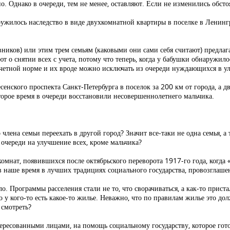
о. Однако в очереди, тем не менее, оставляют. Если не изменились обсто
ужилось наследство в виде двухкомнатной квартиры в поселке в Ленингр
ников) или этим трем семьям (каковыми они сами себя считают) предла
ют о снятии всех с учета, потому что теперь, когда у бабушки обнаружи
о учетной норме и их вроде можно исключать из очереди нуждающихся в
сенского проспекта Санкт-Петербурга в поселок за 200 км от города, а дв
торое время в очереди восстановили несовершеннолетнего мальчика.
 члена семьи переехать в другой город? Значит все-таки не одна семья, а
 очереди на улучшение всех, кроме мальчика?
омнат, появившихся после октябрьского переворота 1917-го года, когда 
 в наше время в лучших традициях социального государства, провозглаше
о. Программы расселения стали не то, что сворачиваться, а как-то приста
то у кого-то есть какое-то жилье. Неважно, что по правилам жилье это до
 смотреть?
нтересованными лицами, на помощь социальному государству, которое го