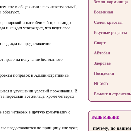
Земля-кормилица
о комнате в общежитии не считаются семьей,
и образуют.
Вселенная
Салон красоты
азгар широкой и настойчивой пропаганды
а и каждая утверждает, что ведет свое
Вкусные рецепты
Спорт
и надежда на предоставление
АВтобан
яет право на получение бесплатного
Здоровье
Посиделки
 проекты поправок в Административный
Hi-tech
ющиеся в улучшении условий проживания. В
Ремонт и строитель
тва переехали все жильцы кроме четверых
ь всех четверых в другую коммуналку с
ВАШЕ МНЕНИЕ
илье предоставляется по принципу «не хуже,
почему, по вашем