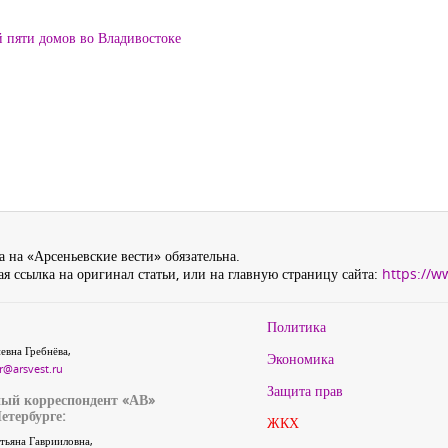
й пяти домов во Владивостоке
 на «Арсеньевские вести» обязательна.
я ссылка на оригинал статьи, или на главную страницу сайта:
https://w
Политика
евна Гребнёва,
Экономика
r@arsvest.ru
Защита прав
ый корреспондент «АВ»
етербурге:
ЖКХ
тьяна Гаврииловна,