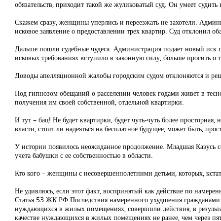
обязательств, приходит такой же жуликоватый суд. Он умеет судить
Скажем сразу, женщины уперлись и переезжать не захотели. Админ
исковое заявление о предоставлении трех квартир. Суд отклонил об
Дальше пошли судебные чудеса. Администрация подает новый иск п
исковых требованиях вступило в законную силу, больше просить о т
Доводы апелляционной жалобы городским судом отклоняются и реш
Под гипнозом обещаний о расселении человек годами живет в тесноте
получения им своей собственной, отдельной квартирки.
И тут – бац! Не будет квартирки, будет чуть-чуть более просторна
власти, стоит ли надеяться на бесплатное будущее, может быть, про
У истории появилось неожиданное продолжение. Младшая Казусь соби
учета бабушки с ее собственностью в области.
Кто кого – женщины с несовершеннолетними детьми, которых, кста
Не удивлюсь, если этот факт, воспринятый как действие по намере
Статья 53 ЖК РФ Последствия намеренного ухудшения гражданами с
нуждающихся в жилых помещениях, совершили действия, в результ
качестве нуждающихся в жилых помещениях не ранее, чем через пя