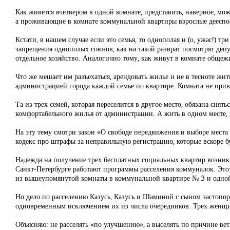
Как живется вчетвером в одной комнате, представить, наверное, мо
а проживающие в комнате коммунальной квартиры взрослые дееспо
Кстати, в нашем случае если это семья, то однополая и (о, ужас!)
запрещения однополых союзов, как на такой разврат посмотрят депу
отдельное хозяйство. Аналогично тому, как живут в комнате общежит
Что же мешает им разъехаться, арендовать жилье и не в тесноте ж
администрацией города каждой семье по квартире. Комната не при
Та из трех семей, которая переселится в другое место, обязана сня
комфортабельного жилья от администрации. А жить в одном месте, 
На эту тему смотри закон «О свободе передвижения и выборе мест
кодекс про штрафы за неправильную регистрацию, которые вскоре б
Надежда на получение трех бесплатных социальных квартир возник
Санкт-Петербурге работают программы расселения коммуналок. Этот
из вышеупомянутой комнаты в коммунальной квартире № 3 и одной
Но дело по расселению Казусь, Казусь и Шаминой с сыном застопо
одновременным исключением их из числа очередников. Трех женщин 
Объясняю: не расселять «по улучшению», а выселять по причине вет