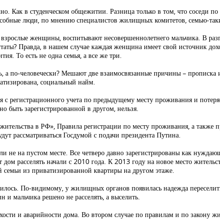
жно. Как в студенческом общежитии. Разница только в том, что соседи п
собные люди, по мнению специалистов жилищных комитетов, семью-так
 три взрослые женщины, воспитывают несовершеннолетнего мальчика. В р
таты? Правда, в нашем случае каждая женщина имеет свой источник доход
ия. То есть не одна семья, а все же три.
ить, а по-человечески? Мешают две взаимосвязанные причины – прописка 
ватизирована, социальный найм.
ться с регистрационного учета по предыдущему месту проживания и потер
но быть зарегистрированной в другом, нельзя.
а жительства в РФ», Правила регистрации по месту проживания, а также
удут рассматриваться Госдумой с подачи президента Путина.
ли не на пустом месте. Все четверо давно зарегистрированы как нужда
 дом расселять начали с 2010 года. К 2013 году на новое место жительс
 семьи из приватизированной квартиры на другом этаже.
рилось. По-видимому, у жилищных органов появилась надежда переселит
и мальчика решено не расселять, а выселить.
хости и аварийности дома. Во втором случае по правилам и по закону ж