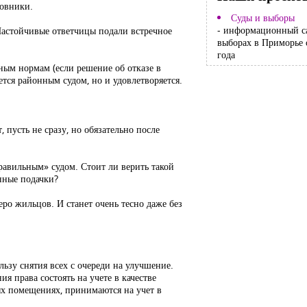
новники.
Суды и выборы
- информационный с
Настойчивые ответчицы подали встречное
выборах в Приморье 
года
ным нормам (если решение об отказе в
ется районным судом, но и удовлетворяется.
 пусть не сразу, но обязательно после
правильным» судом. Стоит ли верить такой
енные подачки?
ро жильцов. И станет очень тесно даже без
ьзу снятия всех с очереди на улучшение.
 права состоять на учете в качестве
х помещениях, принимаются на учет в