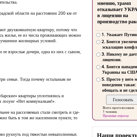
ятельства.
мнению, трамп
отказывает УКР
адской области на расстоянии 200 км от
в лицензии на
производство рак
гают двухкомнатную квартиру, потому что
1. Уважает Путин
лось жилье, ее из числа проживающих можно
 улучшении жилищных условий.
2. Боится увелич
эскалацию конфл
е ее взрослые дочери, одна из них с сыном,
3. Никому не дает
лицензии.
4. Боится нападе
Украины на СШ
 три семьи. Тогда почему остальным не
5. Просто у него 
поведения такая:
обещать и не сдел
«барские» квартиры уплотнялись и
н лозунг «Нет коммуналкам!».
Всего проголосовало
льнее на расселяемых стали смотреть и где-
1 человек
Прошлые опросы
лжно быть в том же населенном пункте, то
Наши проект
тово рухнуть под тяжестью невыполнимых