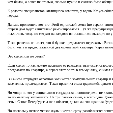
чем было», а вовсе не столько, сколько нужно и сколько было обещан
К радости специалистов жилищного комитета, у вдовы Казусь обнар
города.
Дальше произошло вот что. Этой однополой семье (по версии чинов
старый дом будет капитально ремонтироваться. Тут же предупрежда
исключить, тогда по метрам на каждого из оставшихся выходит п
Такое решение означает, что бабушке предлагается переехать с Возне
будут жить в предоставленной двухкомнатной квартире. Через неко
Это семья или не семья?
Если семья, то как можно насильно ее разделять, вынуждая старшего
предлагают по квартире, а переселяют опять в коммуналку, снимая с
В Санкт-Петербурге огромное количество коммунальных квартир и к
заселялись пролетариатом. Такая практика стала традицией, однако
Но мощи на это у социального государства, понятное дело, не хватил
то по мелкому жульничать. Не три разных семьи, а всего одна. Где-
есть в Санкт-Петербурге, а не в области, да кто же эти правила будет
Но поскольку всякое мелкое жульничество сразу разоблачается заи