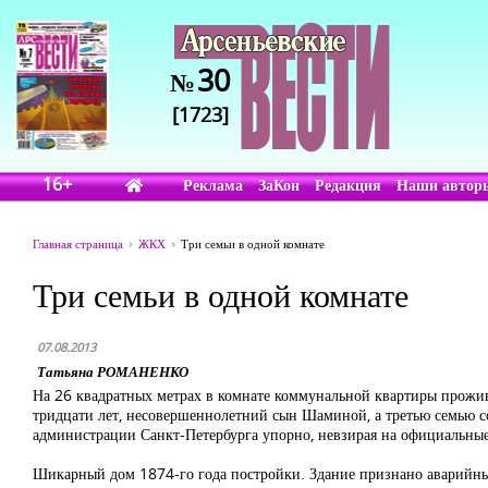
30
№
[1723]
16+
Реклама
ЗаКон
Редакция
Наши автор
Главная страница
ЖКХ
Три семьи в одной комнате
Три семьи в одной комнате
07.08.2013
Татьяна РОМАНЕНКО
На 26 квадратных метрах в комнате коммунальной квартиры прожива
тридцати лет, несовершеннолетний сын Шаминой, а третью семью с
администрации Санкт-Петербурга упорно, невзирая на официальные 
Шикарный дом 1874-го года постройки. Здание признано аварийным