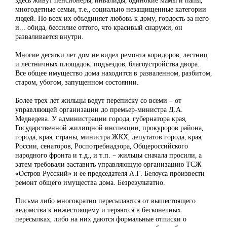
многодетные семьи, т.е., социально незащищенные категории
людей. Но всех их объединяет любовь к дому, гордость за него
и... обида, бессилие оттого, что красивый снаружи, он
разваливается внутри.
Многие десятки лет дом не видел ремонта коридоров, лестниц
и лестничных площадок, подъездов, благоустройства двора.
Все общее имущество дома находится в разваленном, разбитом,
старом, убогом, запущенном состоянии.
Более трех лет жильцы ведут переписку со всеми – от
управляющей организации до премьер-министра Д.А.
Медведева. У администрации города, губернатора края,
Государственной жилищной инспекции, прокуроров района,
города, края, страны, министра ЖКХ, депутатов города, края,
России, сенаторов, Роспотребнадзора, Общероссийского
народного фронта и т.д., и т.п. – жильцы сначала просили, а
затем требовали заставить управляющую организацию ТСЖ
«Остров Русский» и ее председателя А.Г. Белоуса произвести
ремонт общего имущества дома. Безрезультатно.
Письма либо многократно пересылаются от вышестоящего
ведомства к нижестоящему и теряются в бесконечных
пересылках, либо на них даются формальные отписки о