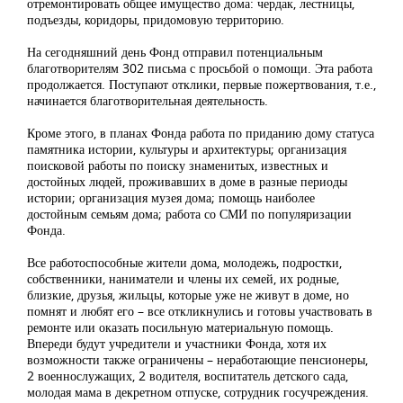
отремонтировать общее имущество дома: чердак, лестницы,
подъезды, коридоры, придомовую территорию.
На сегодняшний день Фонд отправил потенциальным
благотворителям 302 письма с просьбой о помощи. Эта работа
продолжается. Поступают отклики, первые пожертвования, т.е.,
начинается благотворительная деятельность.
Кроме этого, в планах Фонда работа по приданию дому статуса
памятника истории, культуры и архитектуры; организация
поисковой работы по поиску знаменитых, известных и
достойных людей, проживавших в доме в разные периоды
истории; организация музея дома; помощь наиболее
достойным семьям дома; работа со СМИ по популяризации
Фонда.
Все работоспособные жители дома, молодежь, подростки,
собственники, наниматели и члены их семей, их родные,
близкие, друзья, жильцы, которые уже не живут в доме, но
помнят и любят его – все откликнулись и готовы участвовать в
ремонте или оказать посильную материальную помощь.
Впереди будут учредители и участники Фонда, хотя их
возможности также ограничены – неработающие пенсионеры,
2 военнослужащих, 2 водителя, воспитатель детского сада,
молодая мама в декретном отпуске, сотрудник госучреждения.