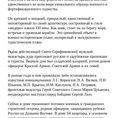
единственного во всем мире уникального образца военного и
фортификационного зодчества.
Он крепкий и мощный, прекрасный, единственный и
неповторимый по своей архитектуре, построенный в стиле
«модерн» начала XXI века. Как маяк, стоит он на берегу моря,
встречая и провожая корабли. Это ценнейший объект в
военно-историческом плане, интересный в экскурсионно-
туристическом плане.
Рядом действующий Свято-Серафимовский мужской
монастырь, куда приезжают русские и зарубежные прихожане
и туристы. Вначале дом был солдатской казармой, потом домом
офицеров Красной Армии, Советской Армии и их семей.
В разные годы в нем проживали либо останавливались
известные военначальники Л.Г. Корнилов, Н.А. Вилков, П.И.
Ильичев, М.П. Крыгин, И.М. Каплунов, Н.А. Остряков;
фронтовая медсестра Герой Советского Союза Мария Цуканова;
неоднократно выступал перед бойцами Сергей Лазо.
Сейчас в доме проживают потомки военных и гражданских
строителей острова, родные офицеров, защищавших рубежи
России на Дальнем Востоке. В доме 54 квартиры, в основном
здесь живут пенсионеры, инвалиды, одинокие мамы и папы,