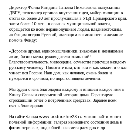
Директор Фонда Рындина Татьяна Николаевна, выпускница
ДВГУ, пенсионер органов внутренних дел, майор милиции в
отставке, более 20 лет прослужившая в УВД Приморского края,
затем более 10 лет – в органах муниципальной власти,
обращается ко всем неравнодушным людям, владивостокцам,
любящим остров Русский, имеющим возможность и желание
помочь Фонду:
«Дорогие друзья, единомышленники, знакомые и незнакомые
люди, бизнесмены, руководители компаний!
Благотворительность, милосердие, соучастие присущи каждому
русскому человеку. Помогите нам, кто чем и как может, и о вас
узнает вся Россия. Наш дом, как человек, очень болен и
нуждается в срочном, но дорогостоящем лечении.
Мы будем очень благодарны каждому и впишем каждое имя в
Книгу Славы и современной истории дома. Гарантирую
строжайший отчет о потраченных средствах. Заранее всем
очень благодарна».
На сайте Фонда www.podnozhie28.ru можно найти много
полезной информации: галерея нынешнего состояния дома в
фотоматериалах, подробнейшая смета расходов и др.