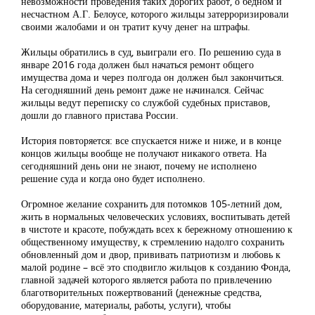
невозможности проведения таких дорогих работ, о бедном и
несчастном А.Г. Белоусе, которого жильцы затерроризировали
своими жалобами и он тратит кучу денег на штрафы.
Жильцы обратились в суд, выиграли его. По решению суда в
январе 2016 года должен был начаться ремонт общего
имущества дома и через полгода он должен был закончиться.
На сегодняшний день ремонт даже не начинался. Сейчас
жильцы ведут переписку со службой судебных приставов,
дошли до главного пристава России.
История повторяется: все спускается ниже и ниже, и в конце
концов жильцы вообще не получают никакого ответа. На
сегодняшний день они не знают, почему не исполнено
решение суда и когда оно будет исполнено.
Огромное желание сохранить для потомков 105-летний дом,
жить в нормальных человеческих условиях, воспитывать детей
в чистоте и красоте, побуждать всех к бережному отношению к
общественному имуществу, к стремлению надолго сохранить
обновленный дом и двор, прививать патриотизм и любовь к
малой родине – всё это сподвигло жильцов к созданию Фонда,
главной задачей которого является работа по привлечению
благотворительных пожертвований (денежные средства,
оборудование, материалы, работы, услуги), чтобы